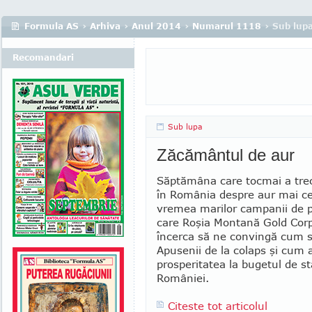
Formula AS
›
Arhiva
›
Anul 2014
›
Numarul 1118
› Sub lup
Recomandari
Sub lupa
Zăcământul de aur
Săptămâna care tocmai a trec
în România despre aur mai c
vremea marilor campanii de p
care Roşia Montană Gold Cor
încerca să ne convingă cum 
Apusenii de la colaps şi cum
prosperitatea la bugetul de st
României.
Citeste tot articolul