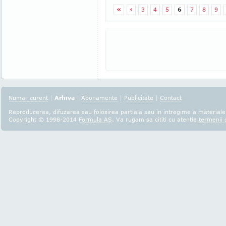
«
‹
3
4
5
6
7
8
9
Numar curent
|
Arhiva
|
Abonamente
|
Publicitate
|
Contact
Reproducerea, difuzarea sau folosirea partiala sau in intregime a materialel
Copyright © 1998-2014
Formula AS
. Va rugam sa cititi cu atentie
termenii s