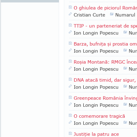
O ghiulea de piciorul Rom
Cristian Curte
Numarul
TTIP - un parteneriat de sp
Ion Longin Popescu
Nu
Barza, bufniţa şi prostia 
Ion Longin Popescu
Nu
Roşia Montană: RMGC înce
Ion Longin Popescu
Nu
DNA atacă timid, dar sigur,
Ion Longin Popescu
Nu
Greenpeace România înving
Ion Longin Popescu
Nu
O comemorare tragică
Ion Longin Popescu
Nu
Justiţie la patru ace