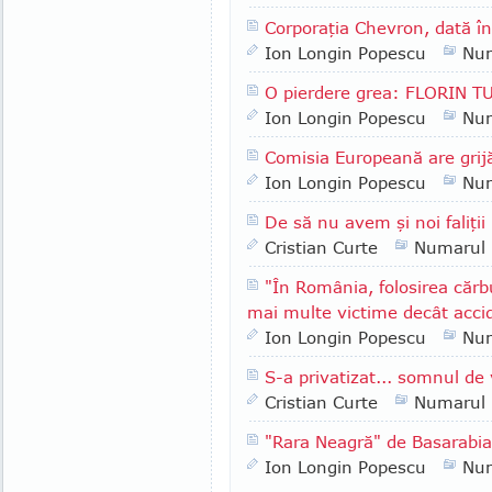
Corporaţia Chevron, dată î
Ion Longin Popescu
Nu
O pierdere grea: FLORIN 
Ion Longin Popescu
Nu
Comisia Europeană are grijă
Ion Longin Popescu
Nu
De să nu avem şi noi faliţii
Cristian Curte
Numarul
"În România, folosirea cărb
mai multe victime decât accid
Ion Longin Popescu
Nu
S-a privatizat... somnul de 
Cristian Curte
Numarul
"Rara Neagră" de Basarabi
Ion Longin Popescu
Nu