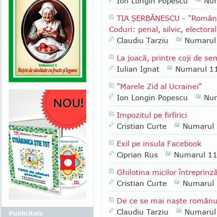
Ion Longin Popescu
Nu
TIA ŞERBĂNESCU - "România 
Coduri: penal, silvic, electoral
Claudiu Tarziu
Numarul
La joacă, printre coji de se
Iulian Ignat
Numarul 1
"Marele Zid al Ucrainei"
Ion Longin Popescu
Nu
Impozitul pe firfirici
Cristian Curte
Numarul
Exil pe insula Facebook
Ciprian Rus
Numarul 1
Ghilotina micilor întreprinză
Cristian Curte
Numarul
De ce se mai naşte românu
Claudiu Tarziu
Numarul
Publicitate