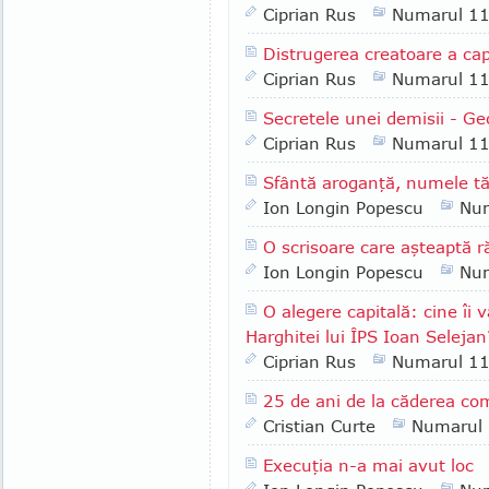
Ciprian Rus
Numarul 1
Distrugerea creatoare a cap
Ciprian Rus
Numarul 1
Secretele unei demisii - Ge
Ciprian Rus
Numarul 1
Sfântă aroganţă, numele tă
Ion Longin Popescu
Nu
O scrisoare care aşteaptă 
Ion Longin Popescu
Nu
O alegere capitală: cine îi 
Harghitei lui ÎPS Ioan Selejan
Ciprian Rus
Numarul 1
25 de ani de la căderea c
Cristian Curte
Numarul
Execuţia n-a mai avut loc