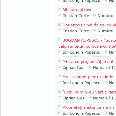
Ion Longin Popescu
Nu
Albastru şi roşu
Cristian Curte
Numarul
Douăzecişicinci de ani cu p
Cristian Curte
Numarul
BOGDAN AURESCU - "Suntem 
valori şi ţeluri comune cu noi
Ion Longin Popescu
Nu
"Gata cu prejudecăţile anti
Ciprian Rus
Numarul 1
Mult zgomot pentru nimic
Ion Longin Popescu
Nu
"Cozi, cum n-au văzut Pari
Ciprian Rus
Numarul 1
Proprietăţile istorice ale 
Ion Longin Popescu
Nu