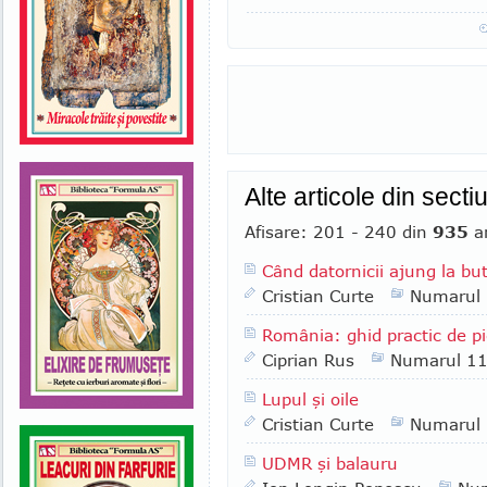
Alte articole din sect
Afisare: 201 - 240 din
935
ar
Când datornicii ajung la bu
Cristian Curte
Numarul
România: ghid practic de pi
Ciprian Rus
Numarul 1
Lupul şi oile
Cristian Curte
Numarul
UDMR şi balauru