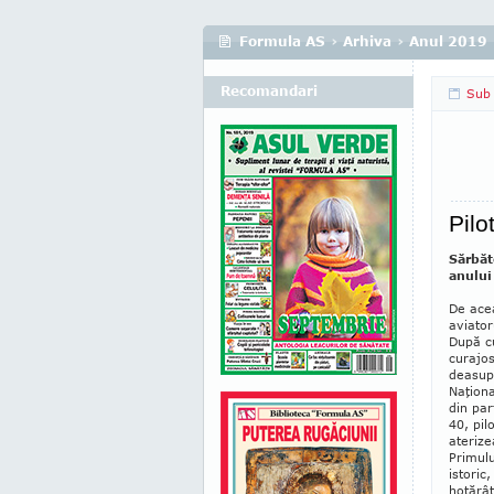
Formula AS
›
Arhiva
›
Anul 2019
Recomandari
Sub 
Pilo
Sărbăt
anului
De ace
aviator
După cu
curajos
deasupr
Naţion
din par
40, pi­
aterize
Primulu
istoric
hotărât