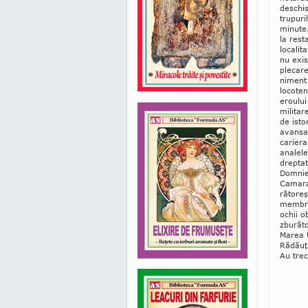
deschis
trupuri
minute.
la res­
localit
nu exis
plecare
niment 
locoten
eroului
militar
de isto
avansat
cariera
analele
dreptat
Domniei
Camaraz
rătoreş
membru 
ochii o
zbu­răt
Marea U
Rădăuţi
Au trec