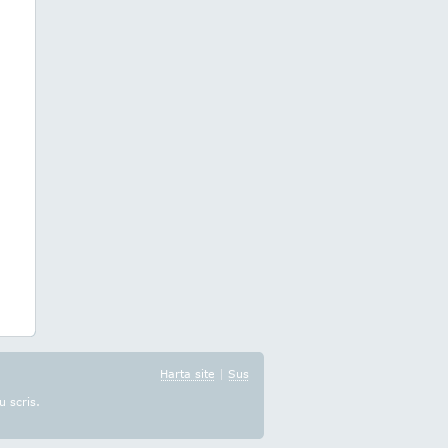
Harta site
|
Sus
u scris.