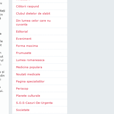
cu
Cititorii raspund
taţi
Clubul dietelor de slabit
din
ă
Din lumea celor care nu
cuvanta
Editorial
ea
Eveniment
ele
st
Forma maxima
n
Frumusete
cut
Lumea romaneasca
rul
c.
Medicina populara
u şi
Noutati medicale
 din
i
Pagina specialistilor
a
Periscop
ui.
Planete culturale
S.O.S-Cazuri-De-Urgenta
Societate