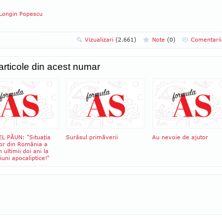
Longin Popescu
Vizualizari
(2.661)
Note
(
0
)
Comentari
 articole din acest numar
L PĂUN: "Situaţia
Surâsul primăverii
Au nevoie de ajutor
lor din România a
n ultimii doi ani la
uni apocaliptice!"