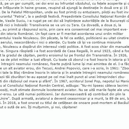
ă, pe un ger cumplit, cei doi eroi au înfruntat văzduhul, cu feţele acoperite şi 
le înfăşurate în haine groase, reuşind să ajungă la destinaţie în două ore şi 15
 De la Palatul Mitropolitan, unde au fost primiţi cu entuziasm, piloţii au fost invi
taurantul "Patria", la o şedinţă festivă. Preşedintele Con­siliului Naţional Român 
ate, Vasile Suciu, i-a rugat pe cei doi să înştiinţeze autorităţile de la Bucureşti c
tă nici o îndoială: Transilvania se va uni cu Ţara. Ca dovadă, a doua zi, la
, au primit şi răspun­sul scris, prin care era consemnat cel mai important eve­
din istoria României. Un fapt care ar fi meritat acordarea unui ordin militar
entului Vasile Nicu­lescu. Din păcate, la fel ca astăzi, politicienii au uitat cinstir
 aerului, neacordându-i nici o atenţie. Cu toate că îşi va continua misiunile
e, Niculescu a dispărut din interesul vieţii politice. A fost scos chiar din manual
rie. Singura răsplată i-a fost acordată de Casa Regală, în anul 1923, când a fo
 la gradul de căpitan, pentru eroismul lui pe frontul din Transnistria. În 1926,
 sa de pilot militar a luat sfârşit. Cu toate că zborul i-a fost înscris în istoria şi î
 întregirii neamului românesc, foarte puţină lume îşi mai amintea de el. I-a fă
e un alt aviator erou, din Tecuci, Andrei Popovici, care i-a scris, în 1961: "Zbo
 tale la Blaj rămâne înscris în istoria şi în analele în­tregirii neamului românes
ii tăi zburători te-au aşezat pe cel mai înalt punct al unei întreprinderi zbu­
ti din războiul cel mare şi sfânt". În 1967, scrii­torul Ionel Pop, nepotul lui Mani
al Consi­liului Naţional Român Central, adăuga: "Nu-mi lipsesc câteva lacrimi
bosiţi, mult stimate dom­nule locotenent aviator. Nu se uită marile fapte ale unu
or-erou. Le uită numai politicienii. Iar dumnea­voastră aţi contribuit din plin la
nire". După armată, avia­torul a devenit ceasornicar şi a murit, la 89 de ani, l
. În 2018, a fost onorat cu titlul de cetă­ţean de onoare post-mortem al Bacăul
ut o sută de ani. Îţi mulţumim, şi noi, căpitane!