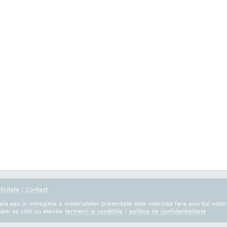
licitate
|
Contact
la sau in intregime a materialelor prezentate este interzisa fara acordul nostr
gam sa cititi cu atentie
termenii si conditiile
/
politica de confidentialitate