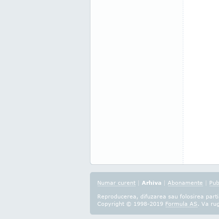
Numar curent
|
Arhiva
|
Abonamente
|
Pub
Reproducerea, difuzarea sau folosirea partia
Copyright © 1998-2019
Formula AS
. Va ru