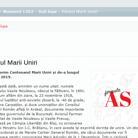
›
Numarul 1362
›
Sub lupa
› Pilotul Marii Uniri
lupa
tul Marii Uniri
orim Centenarul Marii Uniri şi de-a lungul
 2019.
astă dată, amintim un nume uitat: numele
ului Vasile Niculescu, născut la Fălticeni, în 1891.
m aflăm din ziare, la 23 no­iem­brie 1918,
ul luptător anti-sovietic zboară, la -40 de grade,
a Carpaţilor, şi duce unioniştilor din Consiliul
al Român aflaţi în Ardeal, documente importante
tea gu­vernului de la Bucureşti. Avionul Farman
lotat de Vasile Niculescu şi Vasile Precup,
ază pe Câm­pia Libertăţii din Blaj, cu scrisoarea
i Mi­nistru Ion I.C. Brătianu, în care acesta îşi exprimă dorinţa de unire. Un zb
, ordonat şi de Marele Cartier General Român, ale cărui documente vor fi
oare pentru convocarea Marii Adunări de la 1 Decembrie. Într-o carlingă