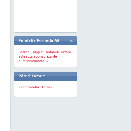
Fundatia Formula AS
Batranii singuri, bolnavii, orfanii
asteapta sponsorizarile
dumneavoastra...
Păreri Torser!
Recomandari Torser