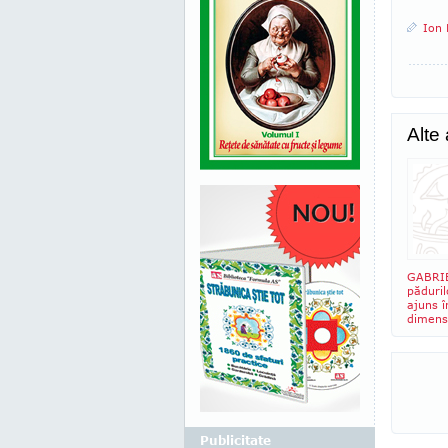
Ion 
Alte
GABRIE
păduri
ajuns î
dimensi
Publicitate