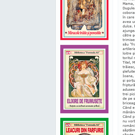
Mama, 
Dugulea
coboram
în ca­r
avea un
dulce. 
ajungea
către ş
trimise
său "fr
artiler
loitre 
to­ritu
Titel, 
trăiesc
şlefuit
Ioana, 
şi şorţ
friptur
aduses
trei pi
de pe s
briceag
Când e
mă­nân­
Când pl
nu vorb
români"
săptămâ
căruţe 