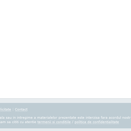
licitate
|
Contact
la sau in intregime a materialelor prezentate este interzisa fara acordul nostr
gam sa cititi cu atentie
termenii si conditiile
/
politica de confidentialitate