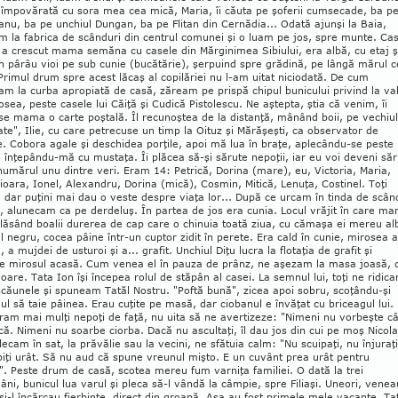
împovărată cu sora mea cea mică, Maria, îi căuta pe şoferii cumsecade, ba p
nu, ba pe unchiul Dungan, ba pe Flitan din Cernădia... Odată ajunşi la Baia,
 la fabrica de scânduri din centrul comunei şi o luam pe jos, spre munte. Ca
e a crescut mama semăna cu casele din Mărginimea Si­biului, era albă, cu etaj ş
 pârâu vioi pe sub cunie (bucătărie), şerpuind spre grădină, pe lângă mărul c
Primul drum spre acest lăcaş al copilăriei nu l-am uitat niciodată. De cum
m la curba apro­piată de casă, zăream pe prispă chipul bunicului pri­vind la va
osea, peste casele lui Căiţă şi Cudică Pistolescu. Ne aştepta, ştia că venim, îi
se mama o carte poştală. Îl recunoştea de la distanţă, mânând boii, pe vechiul
ate", Ilie, cu care petrecuse un timp la Oituz şi Mărăşeşti, ca observator de
ie. Cobora agale şi deschidea porţile, apoi mă lua în braţe, aplecându-se peste
şi înţepându-mă cu mustaţa. Îi plăcea să-şi sărute nepoţii, iar eu voi deveni să
l numărul unu dintre veri. Eram 14: Petrică, Dorina (mare), eu, Victoria, Maria,
Mioara, Ionel, Ale­xan­dru, Dorina (mică), Cosmin, Mitică, Lenuţa, Cos­tinel. Toţi
, dar puţini mai dau o veste despre viaţa lor... După ce urcam în tinda de scân
e, alu­necam ca pe derdeluş. În partea de jos era cunia. Locul vrăjit în care m
lăsând boalii durerea de cap care o chinuia toată ziua, cu cămaşa ei mereu al
ul negru, cocea pâine într-un cuptor zidit în perete. Era cald în cunie, mirosea a
ă, a mujdei de usturoi şi a... grafit. Unchiul Diţu lucra la flotaţia de grafit şi
e mirosul acasă. Cum venea el în pauza de prânz, ne aşezam la masa joasă, 
cioare. Tata Ion îşi în­cepea rolul de stăpân al casei. La semnul lui, toţi ne ridic
căunele şi spuneam Tatăl Nostru. "Poftă bună", zicea apoi sobru, scoţându-şi
ul să taie pâi­nea. Erau cuţite pe masă, dar ciobanul e învăţat cu bri­ceagul lui.
ram mai mulţi nepoţi de faţă, nu uita să ne avertizeze: "Nimeni nu vorbeşte c
că. Nimeni nu soarbe ciorba. Dacă nu ascultaţi, îl dau jos din cui pe moş Nicola
ecam în sat, la pră­vălie sau la vecini, ne sfătuia calm: "Nu scuipaţi, nu în­juraţi
iţi urât. Să nu aud că spune vreunul miş­to. E un cuvânt prea urât pentru
. Peste drum de casă, scotea mereu fum varniţa familiei. O dată la trei
ni, bunicul lua varul şi pleca să-l vândă la câmpie, spre Filiaşi. Uneori, venea
şi-l încărcau fierbinte, direct din groapă. Aşa au fost primele mele va­canţe. Ta