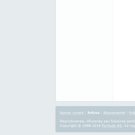
Numar curent
|
Arhiva
|
Abonamente
|
Pub
Reproducerea, difuzarea sau folosirea partia
Copyright © 1998-2019
Formula AS
. Va ru