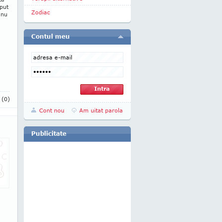
put
Zodiac
 nu
Contul meu
i
(0)
Cont nou
Am uitat parola
Publicitate