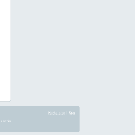
Harta site
|
Sus
u scris.