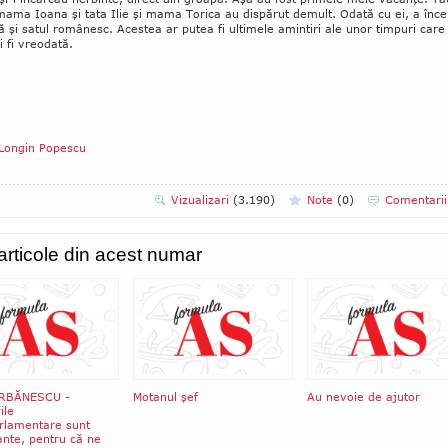
mama Ioana şi tata Ilie şi mama Torica au dispărut demult. Odată cu ei, a înce
ă şi satul românesc. Acestea ar putea fi ultimele amintiri ale unor timpuri care
 fi vreodată.
Longin Popescu
Vizualizari
(3.190)
Note
(
0
)
Comentari
 articole din acest numar
ERBĂNESCU -
Motanul şef
Au nevoie de ajutor
ile
rlamentare sunt
ante, pentru că ne