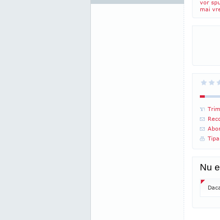
vor sp
mai vre
Trim
Reco
Abon
Tipa
Nu e
Daca