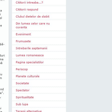
Cititorii intreaba...?
e
Cititorii raspund
sa
i
Clubul dietelor de slabit
el
Din lumea celor care nu
le
cuvanta
Eveniment
Frumusete
rbă­
Intrebarile saptamanii
Lumea romaneasca
duri
ama
Pagina specialistilor
bă
Periscop
cu
Planete culturale
am
Societate
ând
Spectator
e".
,
Spiritualitate
Sub lupa
u
Terapii alternative
ta