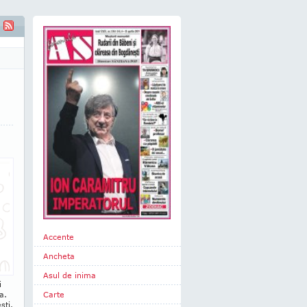
Accente
Ancheta
Asul de inima
i
a.
Carte
şti.