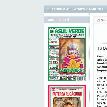
Formula AS
›
Arhiva
›
Anul 2019
Recomandari
Sub 
Tata
Când L
adopti
bunici
Sclamn
împreun
Împlini
război 
pături
3 din 
Erau de
potcov
lucruri
târziu,
Nu mai 