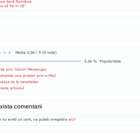
une dacă România
a să fie în UE"
Media 0,00 / 5 (0 note)
3,26 %
Popularitate
ite prin Yahoo! Messenger
manda unui prieten prin e-Mail
eaza-te la newsletter
reste articolul
xista comentarii
 nu aveti un cont, va puteti inregistra
aici
!