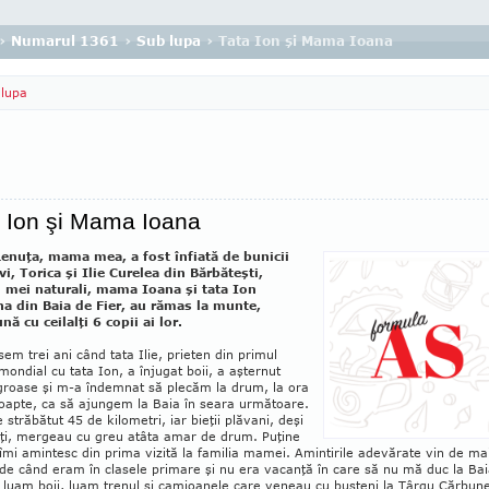
›
Numarul 1361
›
Sub lupa
› Tata Ion şi Mama Ioana
lupa
 Ion şi Mama Ioana
enuţa, mama mea, a fost înfiată de bunicii
vi, Torica şi Ilie Curelea din Bărbăteşti,
i mei naturali, mama Ioana şi tata Ion
a din Baia de Fier, au rămas la munte,
ă cu ceilalţi 6 copii ai lor.
sem trei ani când tata Ilie, prieten din primul
mondial cu tata Ion, a înjugat boii, a aşternut
 groase şi m-a îndemnat să plecăm la drum, la ora
noapte, ca să ajungem la Baia în seara următoare.
 străbătut 45 de kilometri, iar bieţii plăvani, deşi
iţi, mergeau cu greu atâta amar de drum. Puţine
 îmi amintesc din prima vizită la familia mamei. Amintirile adevărate vin de ma
 de când eram în clasele primare şi nu era vacanţă în care să nu mă duc la Bai
luam boii, luam tre­nul şi camioanele care veneau cu buşteni la Târgu Căr­bune