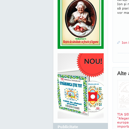
Ion şi 
să piar
vor mai
Ion 
Alte
TIA Ş
"Aleger
europa
import
Publicitate