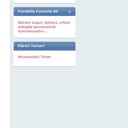
Fundatia Formula AS
Batranii singuri, bolnavii, orfanii
asteapta sponsorizarile
dumneavoastra...
Păreri Torser!
Recomandari Torser