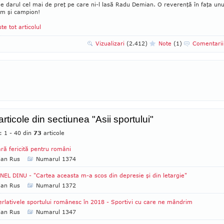
 e darul cel mai de preţ pe care ni-l lasă Radu Demian. O reverenţă în faţa unu
m şi campion!
ste tot articolul
Vizualizari
(2.412)
Note
(1)
Comentari
articole din sectiunea "Asii sportului"
: 1 - 40 din
73
articole
ră fericită pentru români
ian Rus
Numarul 1374
EL DINU - "Cartea aceasta m-a scos din depresie şi din letargie"
ian Rus
Numarul 1372
rlativele sportului românesc în 2018 - Sportivi cu care ne mândrim
ian Rus
Numarul 1347