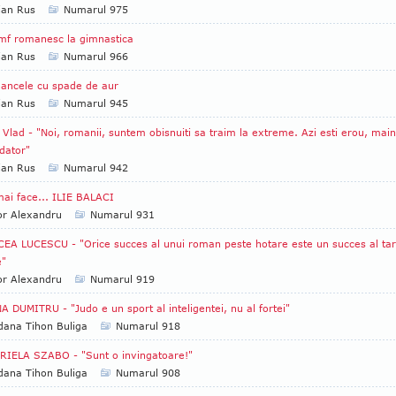
ian Rus
Numarul 975
mf romanesc la gimnastica
ian Rus
Numarul 966
ancele cu spade de aur
ian Rus
Numarul 945
 Vlad - "Noi, romanii, suntem obisnuiti sa traim la extreme. Azi esti erou, mai
adator"
ian Rus
Numarul 942
ai face... ILIE BALACI
or Alexandru
Numarul 931
EA LUCESCU - "Orice succes al unui roman peste hotare este un succes al tar
e"
or Alexandru
Numarul 919
A DUMITRU - "Judo e un sport al inteligentei, nu al fortei"
ana Tihon Buliga
Numarul 918
IELA SZABO - "Sunt o invingatoare!"
ana Tihon Buliga
Numarul 908