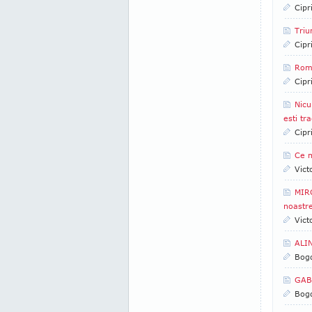
Cipr
Triu
Cipr
Rom
Cipr
Nicu
esti tr
Cipr
Ce m
Vict
MIRC
noastr
Vict
ALIN
Bogd
GABR
Bogd