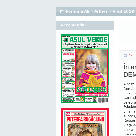
Formula AS
›
Arhiva
›
Anul 2018
Recomandari
Asii
În 
DEMI
A fost 
România
chiar p
Carpaţi
celebrat
fabuloa
chiar a
succes,
făceau 
viaţa d
gloria 
poveste