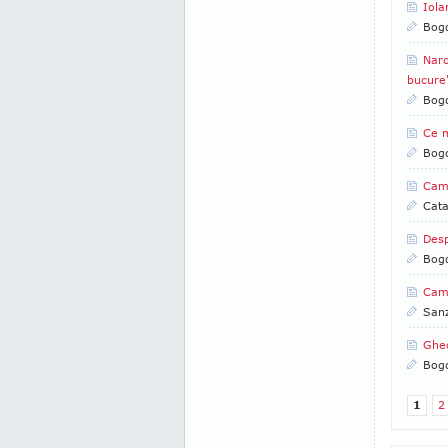
Iola
Bogd
Narc
bucure
Bogd
Ce m
Bogd
Cam
Cata
Desp
Bogd
Camp
San
Gheo
Bogd
1
2