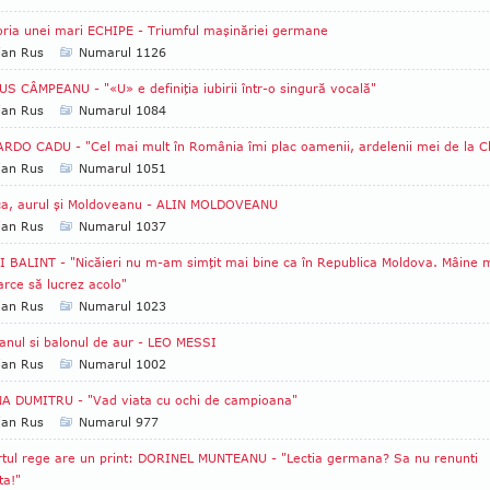
oria unei mari ECHIPE - Triumful maşinăriei germane
ian Rus
Numarul 1126
S CÂMPEANU - "«U» e definiţia iubirii într-o singură vocală"
ian Rus
Numarul 1084
RDO CADU - "Cel mai mult în România îmi plac oamenii, ardelenii mei de la Cl
ian Rus
Numarul 1051
ca, aurul şi Moldoveanu - ALIN MOLDOVEANU
ian Rus
Numarul 1037
 BALINT - "Nicăieri nu m-am simţit mai bine ca în Republica Moldova. Mâine 
arce să lucrez acolo"
ian Rus
Numarul 1023
anul si balonul de aur - LEO MESSI
ian Rus
Numarul 1002
A DUMITRU - "Vad viata cu ochi de campioana"
ian Rus
Numarul 977
tul rege are un print: DORINEL MUNTEANU - "Lectia germana? Sa nu renunti
ta!"