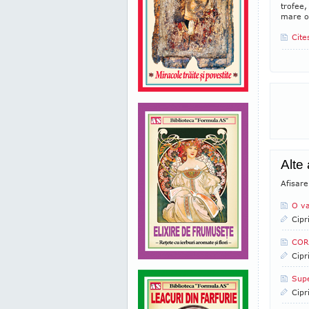
trofee,
mare o
Cite
Alte 
Afisare
O va
Cipr
CORN
Cipr
Supe
Cipr