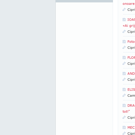
onoare 
Cipr
IOAN
«Ai gri
Cipr
Foto
Cipr
FLOR
Cipr
ANDR
Cipr
ELI
Came
DRAG
tot!"
Cipr
MEC
Cipr