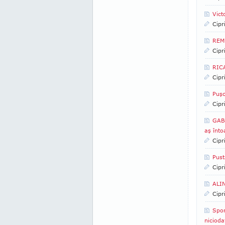
Vict
Cipr
REMU
Cipr
RICA
Cipr
Puş
Cipr
GABI
aş înto
Cipr
Pust
Cipr
ALIN
Cipr
Spor
nicioda