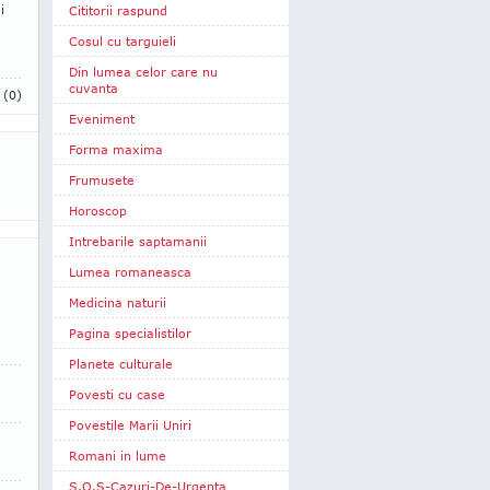
i
Cititorii raspund
Cosul cu targuieli
Din lumea celor care nu
cuvanta
i
(0)
Eveniment
Forma maxima
Frumusete
Horoscop
Intrebarile saptamanii
Lumea romaneasca
Medicina naturii
Pagina specialistilor
Planete culturale
Povesti cu case
Povestile Marii Uniri
Romani in lume
S.O.S-Cazuri-De-Urgenta