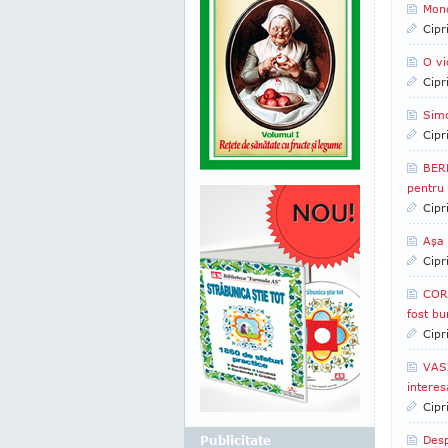
Mond
Cipr
O vi
Cipr
Simo
Cipr
BERN
pentru
Cipr
Aşa
Cipr
CORN
fost bu
Cipr
VASI
intere
Cipr
Publicitate
Desp