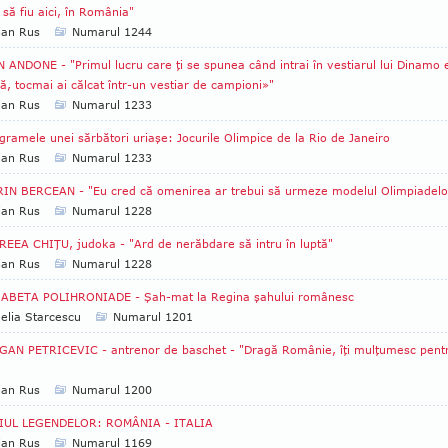
să fiu aici, în România"
ian Rus
Numarul 1244
 ANDONE - "Primul lucru care ţi se spunea când intrai în vestiarul lui Dinamo 
jă, tocmai ai călcat într-un vestiar de campioni»"
ian Rus
Numarul 1233
gramele unei sărbători uriaşe: Jocurile Olimpice de la Rio de Janeiro
ian Rus
Numarul 1233
IN BERCEAN - "Eu cred că omenirea ar trebui să urmeze modelul Olimpiadelo
ian Rus
Numarul 1228
EEA CHIŢU, judoka - "Ard de nerăbdare să intru în luptă"
ian Rus
Numarul 1228
SABETA POLIHRONIADE - Şah-mat la Regina şahului românesc
lia Starcescu
Numarul 1201
AN PETRICEVIC - antrenor de baschet - "Dragă Românie, îţi mulţumesc pent
ian Rus
Numarul 1200
IUL LEGENDELOR: ROMÂNIA - ITALIA
ian Rus
Numarul 1169