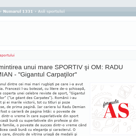
›
Numarul 1331
› Asii sportului
 sportului
amintirea unui mare SPORTIV şi OM: RADU
AN - "Gigantul Carpaţilor"
unul dintre cei mai mari rugbişti pe care i-a avut
. Francezii l-au botezat, cu litere de-o şchioapă,
e coperta unei cele­bre reviste de sport, "Gigan­tul
lor" ("Le géant des Carpates"). Românii i-au
 şi ei marile victorii, tot cu titluri şi poze
se, de prima pagină. Iar cariera lui Radu Demian
 fost o carieră de pagina întâi: o poveste de
 dintr-o vreme în care superlativele din sport
casă bună cu superlativele din profesie şi din
e familie, o poveste de succes dintr-o vreme când
făcea casă bună cu eleganţa şi caracterul. O
 care, dincolo de vitrina uriaşă de medalii şi