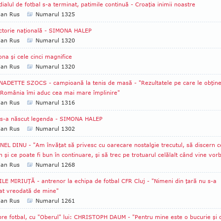
ialul de fotbal s-a terminat, patimile continuă - Croaţia inimii noastre
ian Rus
Numarul 1325
ctorie naţională - SIMONA HALEP
ian Rus
Numarul 1320
na şi cele cinci magnifice
ian Rus
Numarul 1320
ADETTE SZOCS - campioană la tenis de masă - "Rezultatele pe care le obţin
 România îmi aduc cea mai mare împlinire"
ian Rus
Numarul 1316
 s-a născut legenda - SIMONA HALEP
ian Rus
Numarul 1302
EL DINU - "Am învăţat să privesc cu oarecare nostalgie trecutul, să discern c
n şi ce poate fi bun în continuare, şi să trec pe trotuarul celălalt când vine vor
ian Rus
Numarul 1268
LE MIRIUŢĂ - antrenor la echipa de fotbal CFR Cluj - "Nimeni din ţară nu s-a
sat vreodată de mine"
ian Rus
Numarul 1261
re fotbal, cu "Oberul" lui: CHRISTOPH DAUM - "Pentru mine este o bucurie şi 