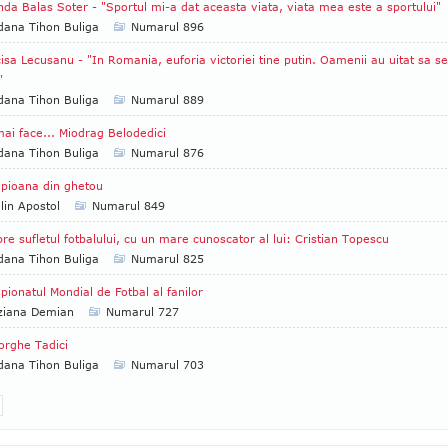
nda Balas Soter - "Sportul mi-a dat aceasta viata, viata mea este a sportului"
ana Tihon Buliga
Numarul 896
isa Lecusanu - "In Romania, euforia victoriei tine putin. Oamenii au uitat sa se
"
ana Tihon Buliga
Numarul 889
ai face... Miodrag Belodedici
ana Tihon Buliga
Numarul 876
pioana din ghetou
lin Apostol
Numarul 849
re sufletul fotbalului, cu un mare cunoscator al lui: Cristian Topescu
ana Tihon Buliga
Numarul 825
ionatul Mondial de Fotbal al fanilor
ziana Demian
Numarul 727
rghe Tadici
ana Tihon Buliga
Numarul 703