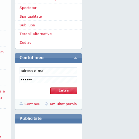
Spectator
Spiritualitate
Sub lupa
Terapii alternative
Zodiac
em
Contul meu
e a
ba
Cont nou
Am uitat parola
Publicitate
o