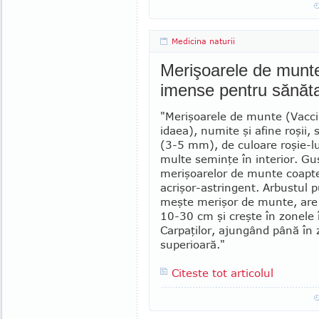
Medicina naturii
Merişoarele de munte -
imense pentru sănăt
"Merişoarele de munte (Vacci
idaea), numite şi afine roşii,
(3-5 mm), de culoare roşie-l
multe seminţe în interior. Gu
merişoarelor de munte coapte
acrişor-astringent. Arbus­tul 
meş­te merişor de munte, are
10-30 cm şi creş­te în zonele 
Carpaţilor, ajungând până în 
superioară."
Citeste tot articolul