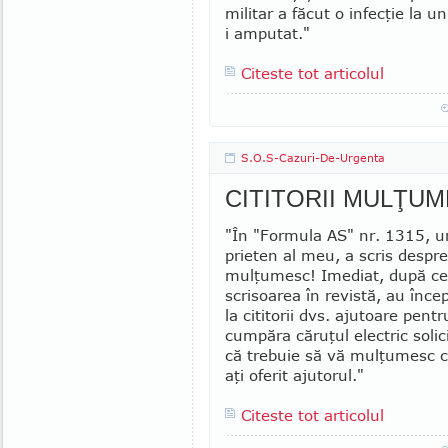
militar a făcut o infecţie la un
i amputat."
Citeste tot articolul
S.O.S-Cazuri-De-Urgenta
CITITORII MULŢU
"În "Formula AS" nr. 1315, 
prieten al meu, a scris despre
mulţumesc! Imediat, după ce
scrisoarea în revistă, au înce
la cititorii dvs. ajutoare pent
cumpăra căruţul electric solic
că trebuie să vă mulţumesc c
aţi oferit ajutorul."
Citeste tot articolul