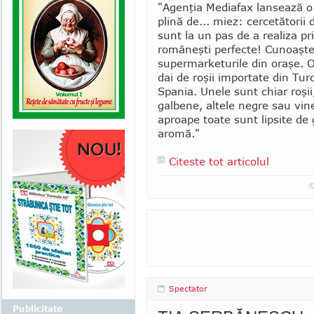
"Agenţia Mediafax lansează o
plină de... miez: cercetătorii
sunt la un pas de a rea­liza pr
româneşti perfecte! Cunoaşte
super­marketurile din oraşe. 
dai de roşii importate din Tur­c
Spania. Unele sunt chiar roşii,
galbene, altele ne­gre sau vine
aproape toate sunt lipsite de 
aromă."
Citeste tot articolul
Spectator
Publicitate