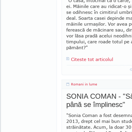
"O casă, întocmai ca o carte, 
ei. Mâinile care au ridicat-o şi 
se odihnesc în cimitirul umbri
deal. Soarta casei depinde ma
mâinile urmaşilor. Vor avea p
fe­rească de măcinare sau, di
vor lăsa pradă acelui neodihni
timpului, care roade totul pe 
pământ?"
Citeste tot articolul
Romani in lume
SONIA COMAN - "Să 
până se împlinesc"
"Sonia Coman a fost desemna
2013, drept cel mai bun stu
străinătate. Acum, la doar 30