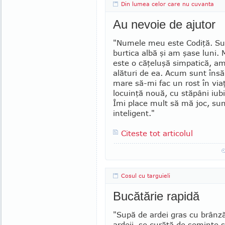
Din lumea celor care nu cuvanta
Au nevoie de ajutor
"Numele meu este Codiţă. Su
burtica albă şi am şase luni
este o căţeluşă simpatică, am c
alături de ea. Acum sunt însă
mare să-mi fac un rost în via
lo­cu­in­ţă nouă, cu stă­pâni iu­b
Îmi pla­ce mult să mă joc, sunt 
in­teligent."
Citeste tot articolul
Cosul cu targuieli
Bucătărie rapidă
"Supă de ardei gras cu brânză
ardeii, se curăţă de seminţe ş