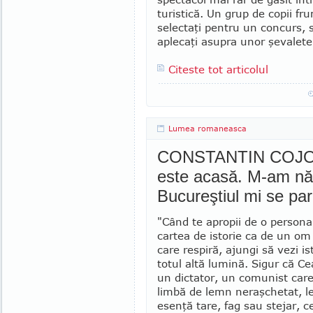
turistică. Un grup de co­pii fr
selectaţi pentru un concurs, 
aplecaţi asupra unor şevalete
Citeste tot articolul
Lumea romaneasca
CONSTANTIN COJOCA
este acasă. M-am năs
Bucureştiul mi se par
"Când te apropii de o personal
cartea de istorie ca de un om
care respiră, ajungi să vezi is
totul altă lumină. Sigur că C
un dictator, un comunist car
limbă de lemn neraşchetat, 
esenţă tare, fag sau stejar, c