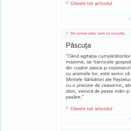
Citeste tot articolul
Din lumea celor care nu cuvanta
Păscuţa
"Când agitaţia cumpă­ră­to­rilo
maxime, iar harnicele gospod
din cuptor pasca şi cozonacul
cu aromele lor, este semn că
Sfin­tele Sărbători ale Paştelui
cu o precizie de ceasornic, at
zbor, venind de peste mări şi 
pasăre."
Citeste tot articolul