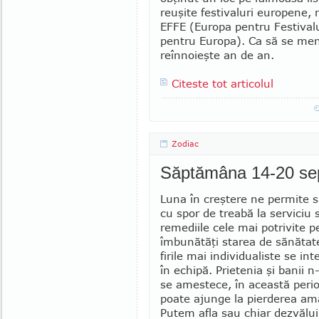
reuşite festivaluri europene, 
EFFE (Europa pentru Festivalur
pentru Eu­ropa). Ca să se menţ
reînnoieşte an de an.
Citeste tot articolul
Zodiac
Săptămâna 14-20 se
Luna în creştere ne permite
cu spor de treabă la serviciu
remediile cele mai potrivite p
îm­bu­nătăţi starea de sănătat
firile mai in­di­vidualiste se i
în echipă. Prie­tenia şi banii n
se amestece, în aceas­tă perio
poate ajunge la pier­de­rea a
Putem afla sau chiar dezvălui