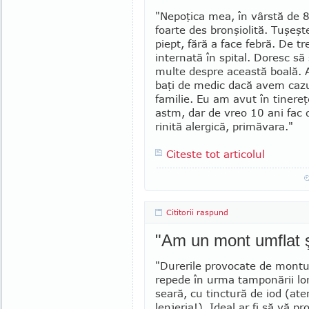
"Nepoţica mea, în vârstă de 8
foarte des bron­şio­lită. Tu­şeş
piept, fără a face febră. De tre
inter­nată în spital. Doresc să
multe des­pre această boală. 
baţi de medic dacă avem cazu
familie. Eu am avut în tine­reţ
astm, dar de vreo 10 ani fac 
rinită aler­gică, pri­mă­vara."
Citeste tot articolul
Cititorii raspund
"Am un mont umflat ş
"Durerile provocate de montu
repede în urma tamponării lor
seară, cu tinctură de iod (ate
lenjeria!). Ideal ar fi să vă pr