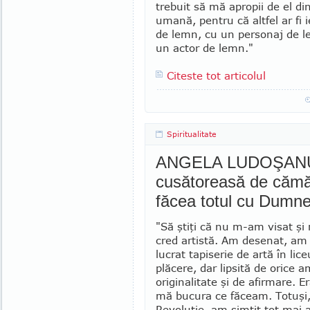
trebuit să mă apropii de el di
umană, pentru că altfel ar fi i
de lemn, cu un personaj de l
un actor de lemn."
Citeste tot articolul
Spiritualitate
ANGELA LUDOŞANU - 
cusătoreasă de cămă
făcea totul cu Dumne
"Să ştiţi că nu m-am visat şi
cred artistă. Am desenat, am
lucrat tapiserie de artă în lic
plăcere, dar lipsită de orice a
originalitate şi de afirmare. E
mă bucura ce făceam. Totuşi
Revoluţie, am simţit tot mai 