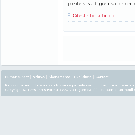
păzite şi va fi greu să ne de
Citeste tot articolul
Numar curent
|
Arhiva
|
Abonamente
|
Publicitate
|
Contact
Reproducerea, difuzarea sau folosirea partiala sau in intregime a materialel
Copyright © 1998-2018
Formula AS
. Va rugam sa cititi cu atentie
termenii s