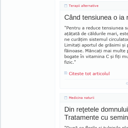
Terapii alternative
Când tensiunea o ia 
"Pentru a reduce tensiunea 
aţâţată de căldurile mari, est
ne curăţim sis­te­mul circulator
Limitaţi aportul de gră­simi şi
făinoase. Mâncaţi mai multe p
bogate în vitamina C şi fiţi mu
fizic."
Citeste tot articolul
Medicina naturii
Din reţetele domnulu
Tratamente cu semin
"După ce florile şi tulpinile pl