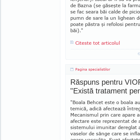
de Bazna (se găseşte la farma
se fac seara băi calde de pici
pumn de sare la un lighean d
poate păstra şi refolosi pentr
băi)."
Citeste tot articolul
Pagina specialistilor
Răspuns pentru VIOR
"Există tratament pe
"Boala Behcet este o boala a
temică, adică afectează între
Me­canismul prin care apare 
afectare este reprezentat de 
sistemului imunitar dereglat 
vaselor de sânge care se infl
apare vasculita. Sunt afectat