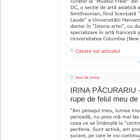
curator la "Muzeul Freer" di
DC, o secţie de artă asiatică 
Smithsonian, fiind licenţiat
Laude" a Uni­ver­sităţii Harvar
doctor în "Istoria artei", cu d
specializare în artă franceză ş
Uni­ver­sitatea Columbia (New
Citeste tot articolul
Asul de inima
IRINA PĂCURARIU - "
rupe de felul meu de 
"Am peisajul meu, lumea mea
pe­rioadă, nu prea mă mai las
ceea ce se în­tâmplă la "centru
periferia. Sunt activă, am pro
şu­rare, pe care le voi con­tin