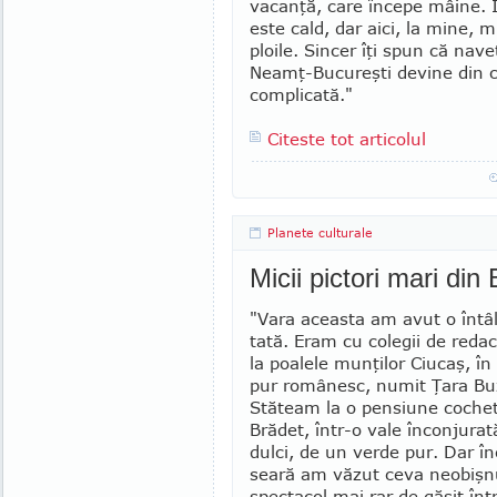
vacanţă, care începe mâine. În
este cald, dar aici, la mine, 
ploile. Sincer îţi spun că nave
Neamţ-Bucureşti devine din c
complicată."
Citeste tot articolul
Planete culturale
Micii pictori mari din
"Vara aceasta am avut o întâl
tată. Eram cu colegii de redacţ
la poalele munţilor Ciucaş, în 
pur românesc, numit Ţara Buz
Stăteam la o pensiune cochet
Brădet, într-o vale în­conjura
dulci, de un verde pur. Dar î
seară am văzut ceva neobişn
spectacol mai rar de găsit în