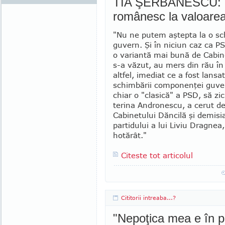
TIA ŞERBĂNESCU: "
românesc la valoarea
"Nu ne putem aştepta la o s
gu­vern. Şi în niciun caz ca 
o va­riantă mai bună de Cabi
s-a văzut, au mers din rău în
altfel, imediat ce a fost lan­sa
schimbării componenţei guver­
chiar o "clasică" a PSD, să zi
terina Andronescu, a cerut d
Cabinetului Dăncilă şi demisi
partidului a lui Liviu Drag­ne
hotărât."
Citeste tot articolul
Cititorii intreaba...?
"Nepoţica mea e în p