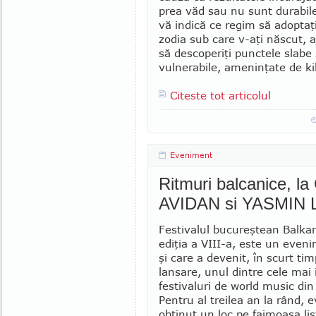
prea văd sau nu sunt durabil
vă indică ce regim să adoptaţi
zodia sub care v-aţi născut, 
să descoperiţi punctele slabe 
vulnerabile, ameninţate de kil
Citeste tot articolul
Eveniment
Ritmuri balcanice, l
AVIDAN si YASMIN
Festivalul bucureştean Balkan
ediţia a VIII-a, este un even
şi care a devenit, în scurt tim
lansare, unul dintre cele mai
festivaluri de world music din
Pentru al treilea an la rând,
obţinut un loc pe faimoasa lis