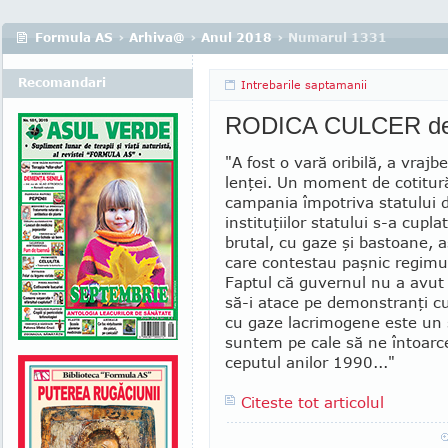
Formula AS
›
Arhiva@
›
Anul 2018
› Numarul 1331
Recomandari
Intrebarile saptamanii
RODICA CULCER despr
"A fost o vară oribilă, a vrajbe
lenţei. Un moment de cotitură
campania împotriva statului d
instituţiilor statului s-a cupla
brutal, cu gaze şi bastoane, 
care contestau paşnic regimu
Faptul că guvernul nu a avut 
să-i atace pe demonstranţi c
cu gaze lacrimogene este un
suntem pe cale să ne întoarce
ceputul anilor 1990..."
Citeste tot articolul