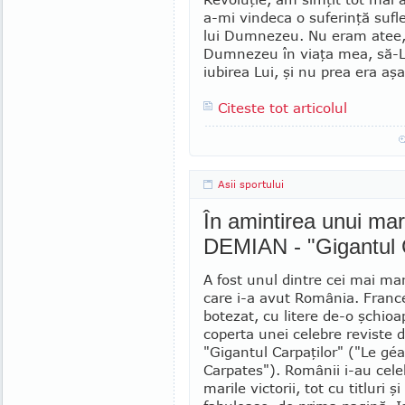
a-mi vindeca o sufe­rinţă sufl
lui Dumnezeu. Nu eram atee, 
Dumnezeu în viaţa mea, să-L
iubi­rea Lui, şi nu prea era aşa
Citeste tot articolul
Asii sportului
În amintirea unui 
DEMIAN - "Gigantul C
A fost unul dintre cei mai mar
care i-a avut România. France
botezat, cu litere de-o şchioa
coperta unei cele­bre reviste d
"Gigan­tul Carpaţilor" ("Le gé
Carpates"). Românii i-au celeb
marile victorii, tot cu titluri ş