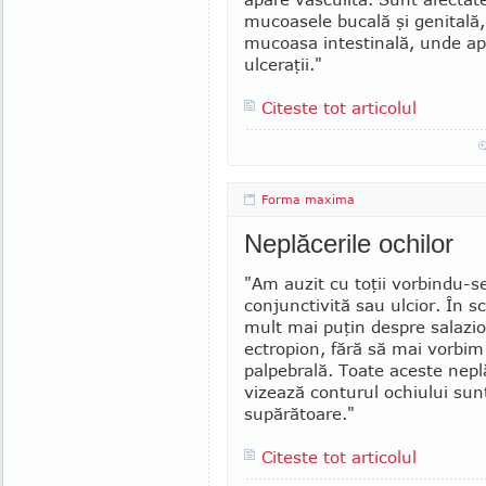
mucoasele bucală şi genitală,
mucoasa intestinală, unde ap
ulceraţii."
Citeste tot articolul
Forma maxima
Neplăcerile ochilor
"Am auzit cu toţii vorbindu-s
conjunctivită sau ulcior. În s
mult mai puţin despre salazi
ectropion, fără să mai vorbim
palpebrală. Toate aceste nepl
vizează conturul ochiului su
supărătoare."
Citeste tot articolul