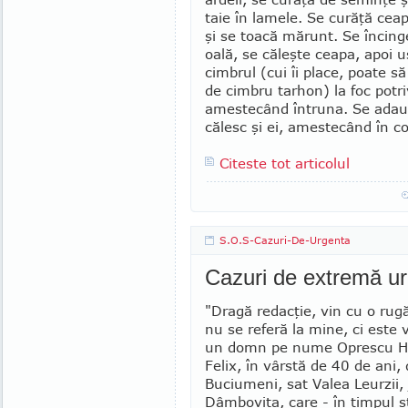
taie în lamele. Se curăţă ceap
şi se toacă mărunt. Se încinge
oală, se căleşte ceapa, apoi u
cimbrul (cui îi place, poate să
de cimbru tarhon) la foc potri
amestecând întruna. Se adaug
călesc şi ei, amestecând în c
Citeste tot articolul
S.O.S-Cazuri-De-Urgenta
Cazuri de extremă u
"Dragă redacţie, vin cu o rug
nu se referă la mine, ci este
un domn pe nu­me Oprescu H
Felix, în vârstă de 40 de ani
Buciumeni, sat Valea Leurzii,
Dâmboviţa, care - în timpul s