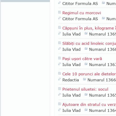
Cititor Formula AS
Numa
Regimul cu morcovi
Cititor Formula AS
Numa
Căpşuni în plus, kilograme
Iulia Vlad
Numarul 136
Slăbiţi cu acid linoleic conj
Iulia Vlad
Numarul 136
Paşi uşori către vară
Iulia Vlad
Numarul 136
Cele 10 porunci ale dietelor
Redactia
Numarul 1366
Prietenul siluetei: socul
Iulia Vlad
Numarul 136
Ajutoare din stratul cu verz
Iulia Vlad
Numarul 136