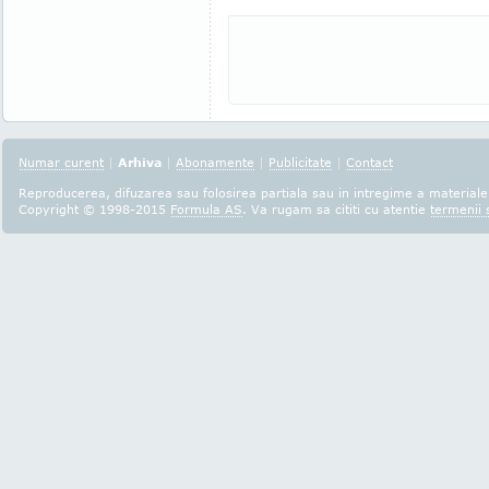
Numar curent
|
Arhiva
|
Abonamente
|
Publicitate
|
Contact
Reproducerea, difuzarea sau folosirea partiala sau in intregime a materialel
Copyright © 1998-2015
Formula AS
. Va rugam sa cititi cu atentie
termenii s