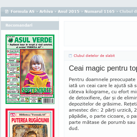
Formula AS
›
Arhiva
›
Anul 2015
›
Numarul 1165
› Clubul d
Recomandari
Clubul dietelor de slabit
Ceai magic pentru to
Pentru doamnele preocupate d
iată un ceai care le ajută să 
câteva kilograme, cu efort mi
de de­toxifiere, dar şi de eli­m
depozitelor de grăsime. Reţet
amestec din: 2 părţi urzică, 2
păpădie, o parte cicoare, o pa
parte mătase de porumb sau 
dud.