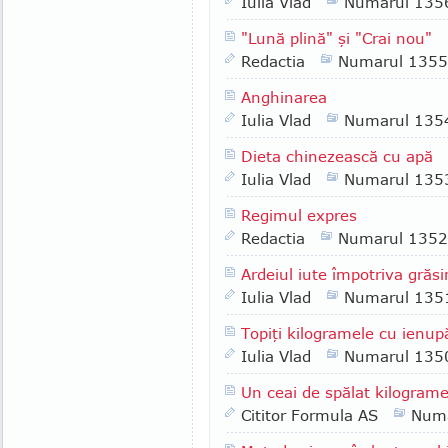
Iulia Vlad
Numarul 135
"Lună plină" şi "Crai nou"
Redactia
Numarul 1355
Anghinarea
Iulia Vlad
Numarul 135
Dieta chinezească cu apă
Iulia Vlad
Numarul 135
Regimul expres
Redactia
Numarul 1352
Ardeiul iute împotriva grăsi
Iulia Vlad
Numarul 135
Topiţi kilogramele cu ienup
Iulia Vlad
Numarul 135
Un ceai de spălat kilograme
Cititor Formula AS
Numa