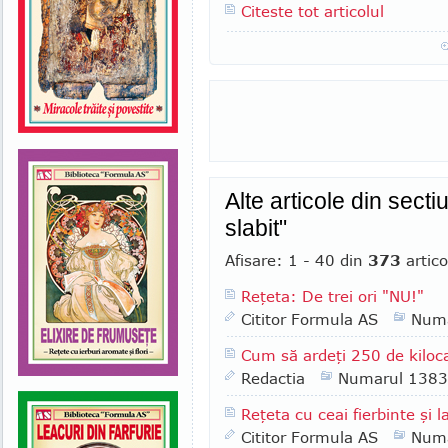
Citeste tot articolul
Alte articole din sect
slabit"
Afisare: 1 - 40 din
373
artico
Reţeta: De trei ori "NU!"
Cititor Formula AS
Numa
Cum să ardeţi 250 de kiloca
Redactia
Numarul 1383
Reţeta cu ceai fierbinte şi l
Cititor Formula AS
Numa