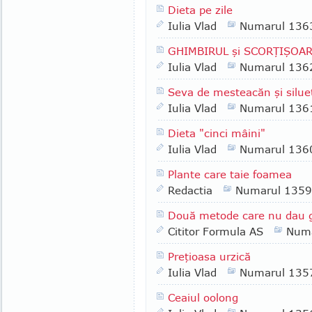
Dieta pe zile
Iulia Vlad
Numarul 136
GHIMBIRUL şi SCORŢIŞOA
Iulia Vlad
Numarul 136
Seva de mesteacăn şi silue
Iulia Vlad
Numarul 136
Dieta "cinci mâini"
Iulia Vlad
Numarul 136
Plante care taie foamea
Redactia
Numarul 1359
Două metode care nu dau 
Cititor Formula AS
Numa
Preţioasa urzică
Iulia Vlad
Numarul 135
Ceaiul oolong