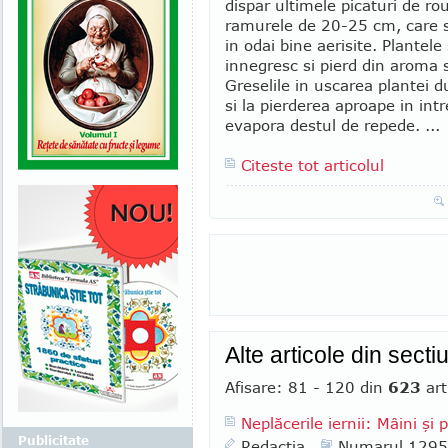
dispar ultimele picaturi de ro
ramurele de 20-25 cm, care se
in odai bine aerisite. Plantele 
innegresc si pierd din aroma sp
Greselile in uscarea plantei 
si la pierderea aproape in intr
evapora destul de repede. ...
Citeste tot articolul
Alte articole din sect
Afisare: 81 - 120 din
623
art
Neplăcerile iernii: Mâini şi p
Publicitate
Redactia
Numarul 1295