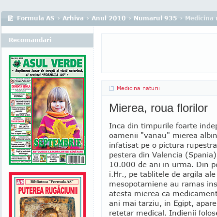
Formula AS
›
Arhiva
›
Anul 2010
›
Numarul 935
› Medicina 
Recomandari
Medicina naturii
Mierea, roua florilor
Inca din timpurile foarte inde
oamenii "vanau" mierea albin
infatisat pe o pictura rupestra
pestera din Valencia (Spania)
10.000 de ani in urma. Din 
i.Hr., pe tablitele de argila ale
mesopotamiene au ramas insc
atesta mierea ca medicament
ani mai tarziu, in Egipt, apare
retetar medical. Indienii folo