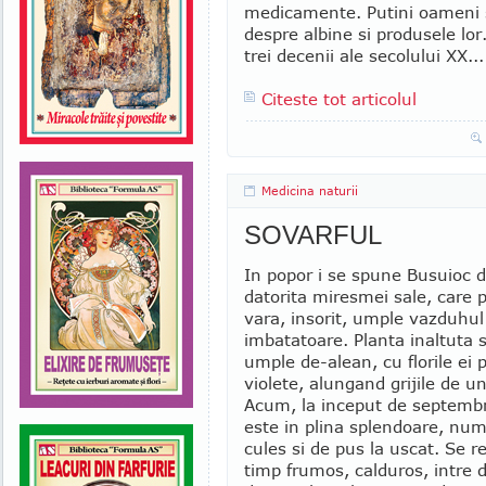
medicamente. Putini oameni st
despre albine si produsele lor
trei decenii ale secolului XX...
Citeste tot articolul
Medicina naturii
SOVARFUL
In popor i se spune Busuioc 
datorita miresmei sale, care 
vara, insorit, umple vazduhu
imbatatoare. Planta inaltuta s
umple de-alean, cu florile ei 
violete, alungand grijile de u
Acum, la inceput de septembr
este in plina splendoare, nu
cules si de pus la uscat. Se r
timp frumos, calduros, intre d