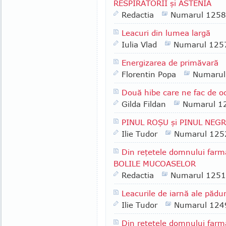
RESPIRATORII şi ASTENIA
Redactia
Numarul 1258
Leacuri din lumea largă
Iulia Vlad
Numarul 125
Energizarea de primăvară
Florentin Popa
Numarul
Două hibe care ne fac de 
Gilda Fildan
Numarul 1
PINUL ROŞU şi PINUL NEG
Ilie Tudor
Numarul 125
Din reţetele domnului farm
BOLILE MUCOASELOR
Redactia
Numarul 1251
Leacurile de iarnă ale pădur
Ilie Tudor
Numarul 124
Din reţetele domnului farm