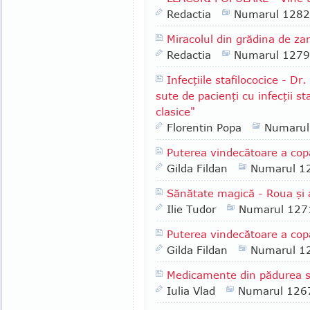
Redactia
Numarul 1282
Miracolul din grădina de z
Redactia
Numarul 1279
Infecţiile stafilococice - 
sute de pacienţi cu infecţii st
clasice"
Florentin Popa
Numarul
Puterea vindecătoare a copa
Gilda Fildan
Numarul 1
Sănătate magică - Roua şi 
Ilie Tudor
Numarul 127
Puterea vindecătoare a cop
Gilda Fildan
Numarul 1
Medicamente din pădurea s
Iulia Vlad
Numarul 126