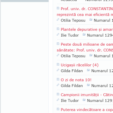
Prof. univ. dr. CONSTANTIN 
reprezintă cea mai eficientă 
Otilia Teposu
Numarul 
Plantele depurative şi ama
Ilie Tudor
Numarul 129
Peste două milioane de oame
sănătate: Prof. univ. dr. CO
Otilia Teposu
Numarul 
Ucigaşii răcelilor (4)
Gilda Fildan
Numarul 1
O zi de nota 10!
Gilda Fildan
Numarul 1
Campionii imunităţii - Căti
Ilie Tudor
Numarul 129
Puterea vindecătoare a co