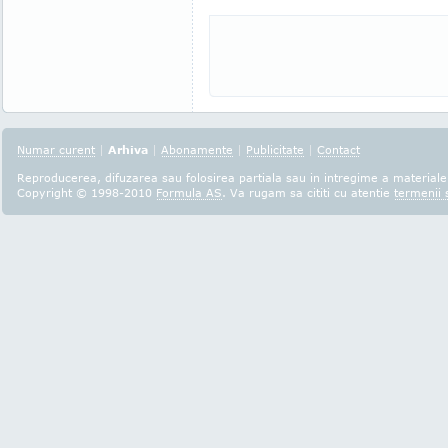
Numar curent
|
Arhiva
|
Abonamente
|
Publicitate
|
Contact
Reproducerea, difuzarea sau folosirea partiala sau in intregime a materialel
Copyright © 1998-2010
Formula AS
. Va rugam sa cititi cu atentie
termenii s