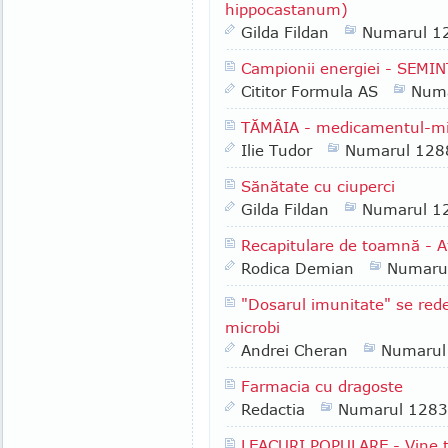
hippocastanum)
Gilda Fildan
Numarul 1
Campionii energiei - SEMI
Cititor Formula AS
Numa
TĂMÂIA - medicamentul-mi
Ilie Tudor
Numarul 128
Sănătate cu ciuperci
Gilda Fildan
Numarul 1
Recapitulare de toamnă - Afe
Rodica Demian
Numaru
"Dosarul imunitate" se rede
microbi
Andrei Cheran
Numarul
Farmacia cu dragoste
Redactia
Numarul 1283
LEACURI POPULARE - Vine 