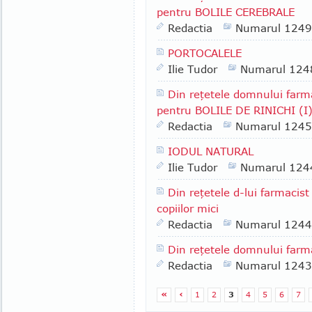
pentru BOLILE CEREBRALE
Redactia
Numarul 1249
PORTOCALELE
Ilie Tudor
Numarul 124
Din reţetele domnului farm
pentru BOLILE DE RINICHI (I
Redactia
Numarul 1245
IODUL NATURAL
Ilie Tudor
Numarul 124
Din reţetele d-lui farmacist
copiilor mici
Redactia
Numarul 1244
Din reţetele domnului farm
Redactia
Numarul 1243
«
‹
1
2
3
4
5
6
7