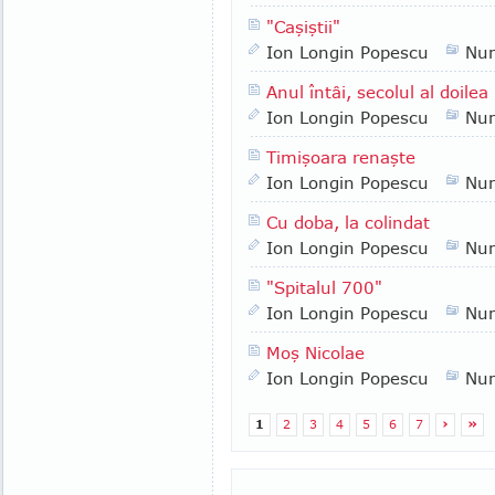
"Caşiştii"
Ion Longin Popescu
Nu
Anul întâi, secolul al doilea
Ion Longin Popescu
Nu
Timişoara renaşte
Ion Longin Popescu
Nu
Cu doba, la colindat
Ion Longin Popescu
Nu
"Spitalul 700"
Ion Longin Popescu
Nu
Moş Nicolae
Ion Longin Popescu
Nu
1
2
3
4
5
6
7
›
»