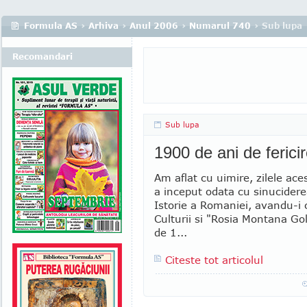
Formula AS
›
Arhiva
›
Anul 2006
›
Numarul 740
› Sub lupa
Recomandari
Sub lupa
1900 de ani de fericir
Am aflat cu uimire, zilele ace
a inceput odata cu sinucidere
Istorie a Romaniei, avandu-i ca
Culturii si "Rosia Montana Gol
de 1...
Citeste tot articolul