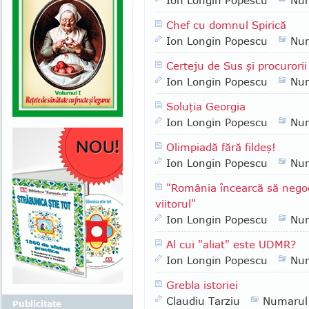
Ion Longin Popescu
Nu
Chef cu domnul Spirică
Ion Longin Popescu
Nu
Certeju de Sus şi procurorii
Ion Longin Popescu
Nu
Soluţia Georgia
Ion Longin Popescu
Nu
Olimpiadă fără fildeş!
Ion Longin Popescu
Nu
"România încearcă să negoc
viitorul"
Ion Longin Popescu
Nu
Al cui "aliat" este UDMR?
Ion Longin Popescu
Nu
Grebla istoriei
Claudiu Tarziu
Numarul
Publicitate