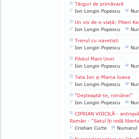
Târguri de primăvară
Ion Longin Popescu
Nu
Un vis de-o viaţă: Piberi Ke
Ion Longin Popescu
Nu
Trenul cu navetişti
Ion Longin Popescu
Nu
Pilotul Marii Uniri
Ion Longin Popescu
Nu
Tata Ion şi Mama Ioana
Ion Longin Popescu
Nu
"Deşteaptă-te, române!"
Ion Longin Popescu
Nu
CIPRIAN VOICILĂ - antropol
Român - "Satul îţi redă liberta
Cristian Curte
Numarul