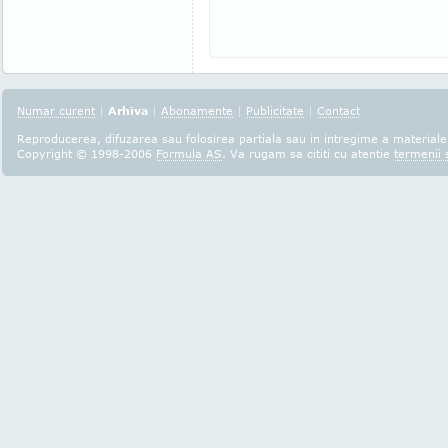
Numar curent
|
Arhiva
|
Abonamente
|
Publicitate
|
Contact
Reproducerea, difuzarea sau folosirea partiala sau in intregime a materialel
Copyright © 1998-2006
Formula AS
. Va rugam sa cititi cu atentie
termenii s