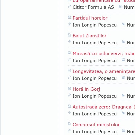
Europarlamentare cu "studi
Cititor Formula AS
Numa
Partidul horelor
Ion Longin Popescu
Nu
Balul Ziariştilor
Ion Longin Popescu
Nu
Mireasă cu ochii verzi, mâin
Ion Longin Popescu
Nu
Longevitatea, o ameninţar
Ion Longin Popescu
Nu
Horă în Gorj
Ion Longin Popescu
Nu
Autostrada zero: Dragnea-
Ion Longin Popescu
Nu
Concursul miniştrilor
Ion Longin Popescu
Nu