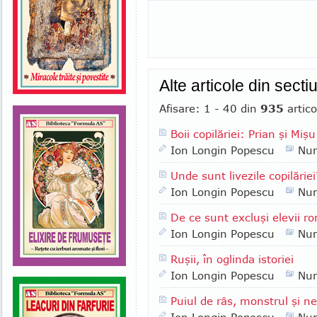
Alte articole din sect
Afisare: 1 - 40 din
935
artico
Boii copilăriei: Prian şi Mişu
Ion Longin Popescu
Nu
Unde sunt livezile copilăriei
Ion Longin Popescu
Nu
De ce sunt excluşi elevii ro
Ion Longin Popescu
Nu
Ruşii, în oglinda istoriei
Ion Longin Popescu
Nu
Puiul de râs, monstrul şi n