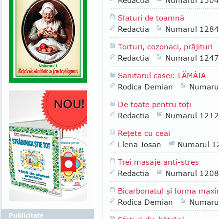
Redactia
Numarul 1304
Sfaturi de toamnă
Redactia
Numarul 1284
Torturi, cozonaci, prăjituri
Redactia
Numarul 1247
Sanitarul casei: LĂMÂIA
Rodica Demian
Numaru
De toate pentru toţi
Redactia
Numarul 1212
Reţete cu ceai
Elena Josan
Numarul 1
Trei masaje anti-stres
Redactia
Numarul 1208
Bicarbonatul şi forma maxi
Rodica Demian
Numaru
Publicitate