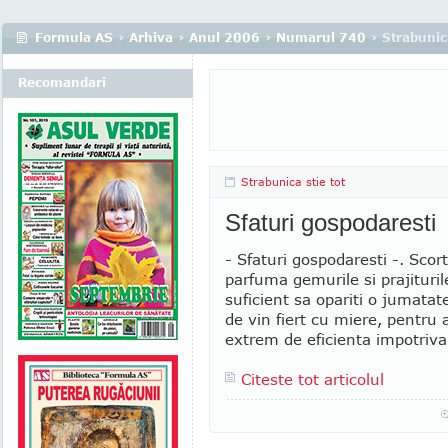
Formula AS
›
Arhiva
›
Anul 2006
›
Numarul 740
› Strabunica
Recomandari
Strabunica stie tot
Sfaturi gospodaresti
- Sfaturi gospodaresti -. Sco
parfuma gemurile si prajituril
suficient sa opariti o jumatat
de vin fiert cu miere, pentru 
extrem de eficienta impotriva 
Citeste tot articolul