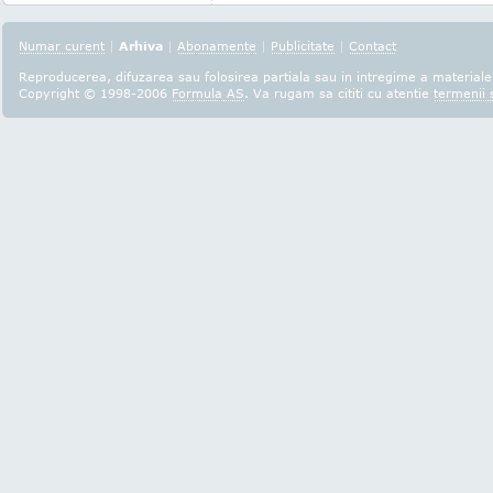
Numar curent
|
Arhiva
|
Abonamente
|
Publicitate
|
Contact
Reproducerea, difuzarea sau folosirea partiala sau in intregime a materialel
Copyright © 1998-2006
Formula AS
. Va rugam sa cititi cu atentie
termenii s