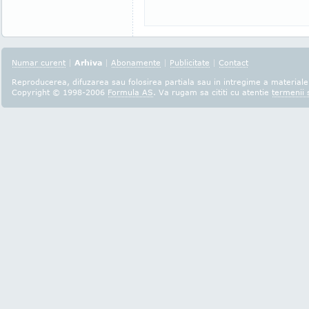
Numar curent
|
Arhiva
|
Abonamente
|
Publicitate
|
Contact
Reproducerea, difuzarea sau folosirea partiala sau in intregime a materialel
Copyright © 1998-2006
Formula AS
. Va rugam sa cititi cu atentie
termenii s