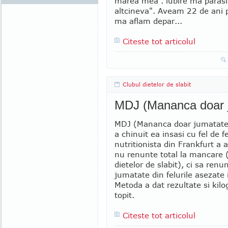
marea mea . iubire ma parasi
altcineva". Aveam 22 de ani p
ma aflam depar...
Citeste tot articolul
Clubul dietelor de slabit
MDJ (Mananca doar 
MDJ (Mananca doar jumatate
a chinuit ea insasi cu fel de fe
nutritionista din Frankfurt a 
nu renunte total la mancare 
dietelor de slabit), ci sa renu
jumatate din felurile asezate i
Metoda a dat rezultate si kil
topit.
Citeste tot articolul