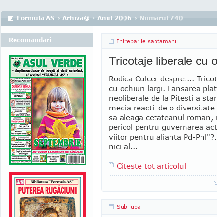
Formula AS
›
Arhiva@
›
Anul 2006
› Numarul 740
Recomandari
Intrebarile saptamanii
Tricotaje liberale cu o
Rodica Culcer despre.... Tricot
cu ochiuri largi. Lansarea pla
neoliberale de la Pitesti a sta
media reactii de o diversitate
sa aleaga cetateanul roman, 
pericol pentru guvernarea act
viitor pentru alianta Pd-Pnl"?.
nici al...
Citeste tot articolul
Sub lupa