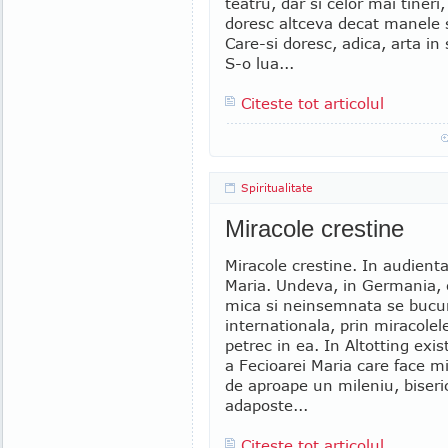
teatru, dar si celor mai tineri,
doresc altceva decat manele s
Care-si doresc, adica, arta in 
S-o lua...
Citeste tot articolul
Spiritualitate
Miracole crestine
Miracole crestine. In audienta
Maria. Undeva, in Germania, o
mica si neinsemnata se bucu
internationala, prin miracolel
petrec in ea. In Altotting exis
a Fecioarei Maria care face m
de aproape un mileniu, biseri
adaposte...
Citeste tot articolul