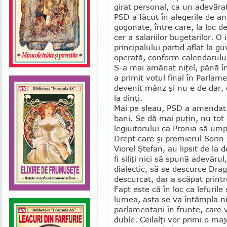
girat per­sonal, ca un adevăra
PSD a făcut în alegerile de an
gogonate, între care, la loc d
cer a salariilor buge­tarilor. O 
principalului partid aflat la g
operată, conform calendarului
S-a mai amânat niţel, până în 
a primit votul final în Parlame
devenit mânz şi nu e de dar,
la dinţi.
Mai pe şleau, PSD a amendat pr
bani. Se dă mai puţin, nu tot 
legiuitorului ca Pronia să umpl
Drept care şi premierul Sorin G
Viorel Şte­fan, au lipsit de la
fi siliţi nici să spu­nă adevăru
dialectic, să se descurce Drag
descurcat, dar a scăpat printr
Fapt este că în loc ca lefurile
lumea, asta se va întâmpla n
parlamentarii în frunte, care 
duble. Ceilalţi vor primi o m