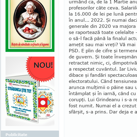
urmând ca, de la 1 Martie anul
profesorilor câte ceva. Salarii
la 16.000 de lei pe lună pent
în anul... 2022. Şi numai dacă
generale din 2020 va majora 
se raportează toate celelalte 
o să-l facă până la finalul actu
ameţit sau mai vreţi? Vă mai 
PSD. E plin de cifre şi terme
de guvern. Şi toate înveşmânta
retractat nimic, ci, dimpotriv
a respectat cuvântul. Iar Livi
di­bace şi fandări spectaculoa
electoratului. Când tensiu­ne
arun­ca mulţimii o pâine sau 
întâmplat şi în iarnă, când cu 
corupţi. Lui Grindeanu i s-a re
fost numit. Numai el a crezut 
sfârşit, s-a prins. Dar deja 
Publicitate