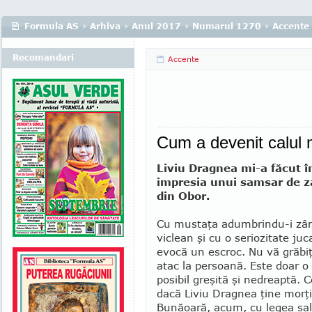
Formula AS
›
Arhiva
›
Anul 2017
›
Numarul 1270
›
Accente
Recomandari
Accente
Cum a devenit calul 
Liviu Dragnea mi-a făcut 
impresia unui samsar de z
din Obor.
Cu mustaţa adumbrindu-i zâm­
viclean şi cu o serio­zi­tate ju
evocă un escroc. Nu vă grăbiţ
atac la per­soană. Este doar o 
posibil greşită şi nedreaptă. C
dacă Liviu Drag­nea ţine morţ
Bunăoară, acum, cu legea salar