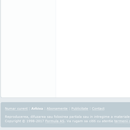
Numar curent
|
Arhiva
|
Abonamente
|
Publicitate
|
Contact
Reproducerea, difuzarea sau folosirea partiala sau in intregime a materialel
Copyright © 1998-2017
Formula AS
. Va rugam sa cititi cu atentie
termenii s