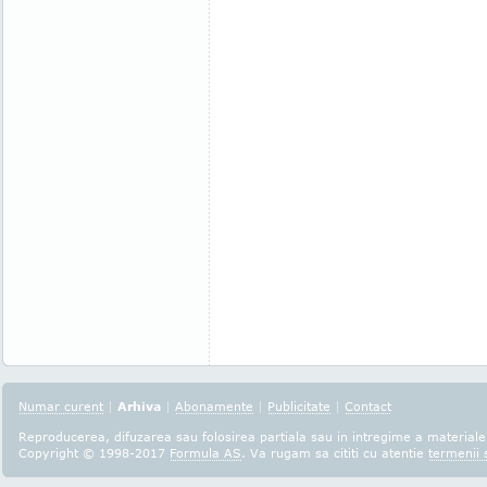
Numar curent
|
Arhiva
|
Abonamente
|
Publicitate
|
Contact
Reproducerea, difuzarea sau folosirea partiala sau in intregime a materialel
Copyright © 1998-2017
Formula AS
. Va rugam sa cititi cu atentie
termenii s