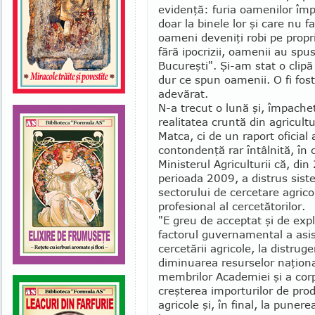
evidenţă: furia oamenilor împo
doar la binele lor şi care nu f
oameni deveniţi robi pe pro­pr
fără ipocrizii, oamenii au spu
Bucureşti". Şi-am stat o cli
dur ce spun oamenii. O fi fost 
adevărat.
N-a trecut o lună şi, împachet
realitatea cruntă din agricult
Matca, ci de un raport oficial 
contondenţă rar întâlnită, în
Ministerul Agriculturii că, di
perioada 2009, a distrus sist
sectorului de cercetare agrico
profesional al cercetătorilor.
"E greu de acceptat şi de expl
factorul guver­namental a asis
cercetării agricole, la distrug
diminuarea resurselor naţional
membrilor Academiei şi a corpul
creşterea im­porturilor de prod
agricole şi, în final, la puner