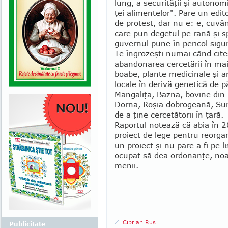
lung, a securităţii şi autonom
ţei alimentelor". Pare un edito
de protest, dar nu e: e, cuvâ
care pun degetul pe rană şi s
guvernul pune în pericol sigu
Te îngrozeşti numai când citeş
abandonarea cer­cetării în m
boabe, plante medicinale şi a
locale în derivă genetică de pă
Mangaliţa, Bazna, bovine din 
Dorna, Roşia dobro­geană, Sura
de a ţine cercetătorii în ţară.
Raportul notează că abia în 201
proiect de lege pentru reorgan
un proiect şi nu pare a fi pe l
ocupat să dea or­donanţe, noap
menii.
Ciprian Rus
Publicitate