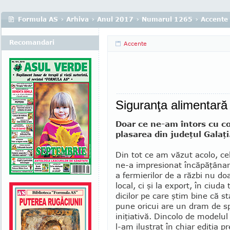
Formula AS
›
Arhiva
›
Anul 2017
›
Numarul 1265
›
Accente
Recomandari
Accente
Siguranţa alimentară 
Doar ce ne-am întors cu co
plasarea din judeţul Galaţi
Din tot ce am văzut acolo, ce
ne-a impresionat încăpăţâna
a fermierilor de a răzbi nu do
local, ci şi la export, în ciuda
dicilor pe care ştim bine că s
pune oricui are un dram de sp
iniţiativă. Dincolo de modelu
l-am ilustrat în chiar ediţia p