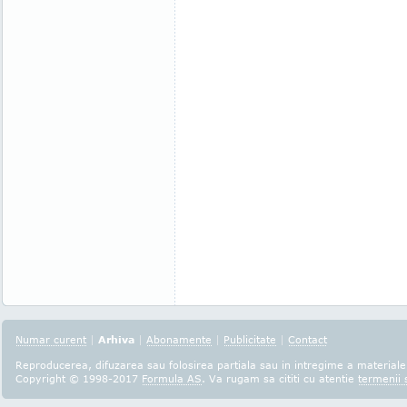
Numar curent
|
Arhiva
|
Abonamente
|
Publicitate
|
Contact
Reproducerea, difuzarea sau folosirea partiala sau in intregime a materialel
Copyright © 1998-2017
Formula AS
. Va rugam sa cititi cu atentie
termenii s