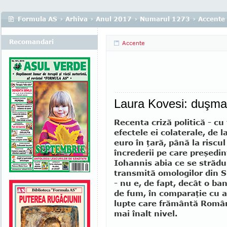
Formula AS
›
Arhiva
›
Anul 2017
›
Numarul 1273
›
Accente
Recomandari
Accente
Laura Kovesi: duşman
Recenta criză politică - cu
efectele ei colaterale, de l
euro în ţară, până la riscul
încrederii pe care preşedi
Io­hannis abia ce se strădu
transmită omologilor din S
- nu e, de fapt, decât o ba
de fum, în comparaţie cu 
lupte care frământă Român
mai înalt nivel.