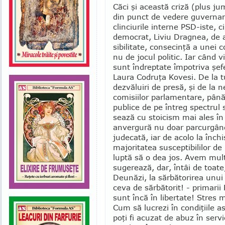
Căci şi această criză (plus j
din punct de vedere gu­ver­na­
clinciurile interne PSD-iste, ci 
democrat, Liviu Drag­nea, de 
sibilitate, con­se­cinţă a unei 
nu de jocul politic. Iar când v
sunt îndreptate îm­potriva şefe
Laura Codruţa Kovesi. De la tu
dezvăluiri de presă, şi de la 
co­misiilor parlamentare, până
publice de pe întreg spec­trul 
sea­ză cu stoicism mai ales în
anvergură nu doar parcurgând l
judecată, iar de acolo la închi
majoritatea suscep­tibililor d
luptă să o dea jos. Avem mult
sugerează, dar, întâi de toate
Deu­năzi, la sărbătorirea unui
ceva de sărbătorit! - primarii 
sunt încă în libertate! Stres ma
Cum să lucrezi în condiţiile a
poţi fi acuzat de abuz în ser­v