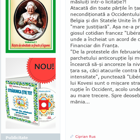
măsluiţi într-o licitaţie?!
Atacată din toate părţile în ţ
necondiţionată a Occidentului.
Belgia şi din Statele Unite în 
"mare justiţia­ră". Aşa ne-a pr
giosul cotidian francez "Libéra
unde a încheiat un acord de c
Financiar din Franţa.
"De la protestele din februar
parchetului antico­rupţie îşi m
încearcă să-şi ancoreze la niv
ţara sa, căci atacurile con­tra
inten­sitate", punctează "Libé
lui Kovesi sunt o miş­care str
rup­ţie în Occident, acolo unde
au mare trecere. Spre deosebi
mânia...
Ciprian Rus
Publicitate