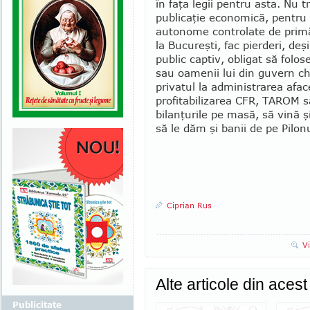
în faţa legii pentru asta. Nu t
publicaţie economică, pentru 
autonome controlate de primăr
la Bucureşti, fac pierderi, de
public captiv, obligat să folos
sau oamenii lui din guvern ch
privatul la administrarea afac
profita­bi­li­zarea CFR, TAROM 
bilanţurile pe masă, să vină 
să le dăm şi banii de pe Pi­lo
Ciprian Rus
V
Alte articole din aces
Publicitate