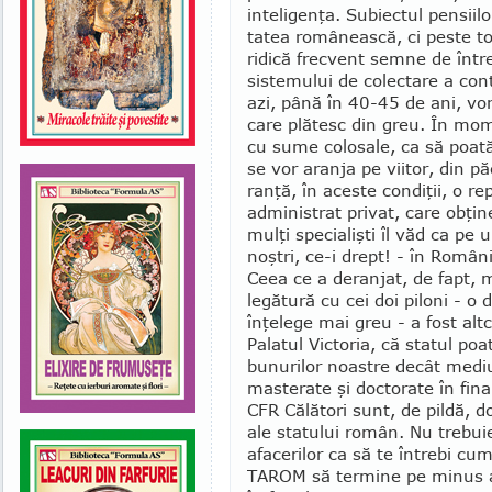
inteligenţa. Subiectul pen­sii­l
tatea românească, ci peste to
ridică frecvent semne de într
sistemului de colectare a cont
azi, până în 40-45 de ani, vo
care plătesc din greu. În mo
cu sume colo­sa­le, ca să poată
se vor aranja pe viitor, din p
ranţă, în aceste condiţii, o rep
administrat privat, care obţin
mulţi specialişti îl văd ca pe
noştri, ce-i drept! - în Ro­mâ­n
Ceea ce a deranjat, de fapt, 
legătură cu cei doi piloni - o
înţelege mai greu - a fost alt
Palatul Vic­toria, că statul po
bunurilor noastre decât mediul
masterate şi doctorate în fin
CFR Călători sunt, de pildă, 
ale statului român. Nu trebuie 
afacerilor ca să te întrebi c
TAROM să termine pe minus an