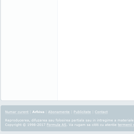
Numar curent
|
Arhiva
|
Abonamente
|
Publicitate
|
Contact
Reproducerea, difuzarea sau folosirea partiala sau in intregime a materialel
Copyright © 1998-2017
Formula AS
. Va rugam sa cititi cu atentie
termenii s