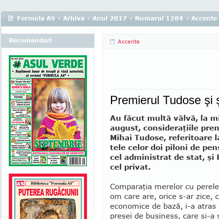
Formula AS
›
Arhiva
›
Anul 2017
›
Numarul 1284
›
Accente
Recomandari
Accente
Premierul Tudose şi 
Au făcut multă vâlvă, la m
august, consideraţiile pre
Mihai Tudose, referitoare 
tele celor doi piloni de pens
cel administrat de stat, şi 
cel privat.
Comparaţia merelor cu perele
om care are, orice s-ar zice, 
economice de bază, i-a atras p
presei de business, care şi-a 