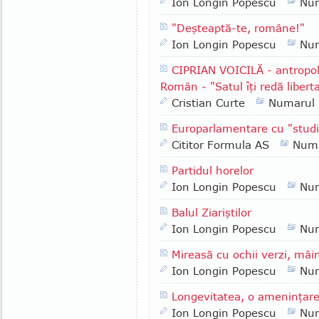
Ion Longin Popescu
Nu
"Deşteaptă-te, române!"
Ion Longin Popescu
Nu
CIPRIAN VOICILĂ - antropol
Român - "Satul îţi redă liberta
Cristian Curte
Numarul
Europarlamentare cu "studi
Cititor Formula AS
Numa
Partidul horelor
Ion Longin Popescu
Nu
Balul Ziariştilor
Ion Longin Popescu
Nu
Mireasă cu ochii verzi, mâin
Ion Longin Popescu
Nu
Longevitatea, o ameninţar
Ion Longin Popescu
Nu