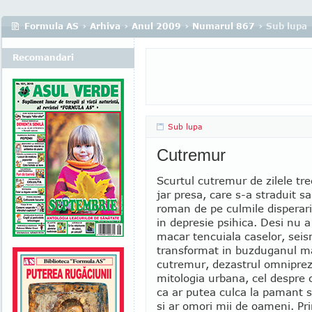
Formula AS
›
Arhiva
›
Anul 2009
›
Numarul 867
› Sub lupa
Recomandari
Sub lupa
Cutremur
Scurtul cutremur de zilele tr
jar presa, care s-a straduit s
roman de pe culmile disperar
in depresie psihica. Desi nu a c
macar tencuiala caselor, seis
transformat in buzduganul m
cutremur, dezastrul omniprez
mitologia urbana, cel despre
ca ar putea culca la pamant s
si ar omori mii de oameni. Pri