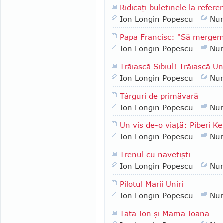
Ridicaţi buletinele la refer
Ion Longin Popescu
Nu
Papa Francisc: "Să merge
Ion Longin Popescu
Nu
Trăiască Sibiul! Trăiască 
Ion Longin Popescu
Nu
Târguri de primăvară
Ion Longin Popescu
Nu
Un vis de-o viaţă: Piberi Ke
Ion Longin Popescu
Nu
Trenul cu navetişti
Ion Longin Popescu
Nu
Pilotul Marii Uniri
Ion Longin Popescu
Nu
Tata Ion şi Mama Ioana