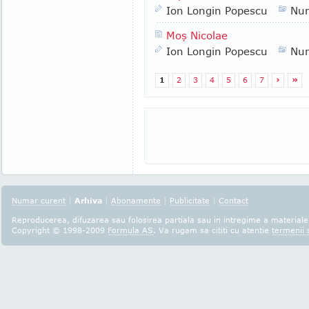
Ion Longin Popescu
Nu
Moş Nicolae
Ion Longin Popescu
Nu
1
2
3
4
5
6
7
›
»
Numar curent
|
Arhiva
|
Abonamente
|
Publicitate
|
Contact
Reproducerea, difuzarea sau folosirea partiala sau in intregime a materialel
Copyright © 1998-2009
Formula AS
. Va rugam sa cititi cu atentie
termenii s