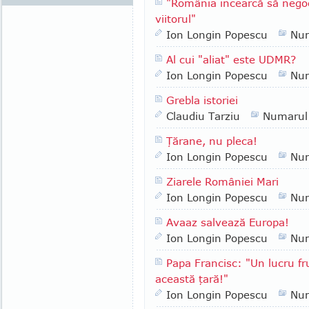
"România încearcă să negoc
viitorul"
Ion Longin Popescu
Nu
Al cui "aliat" este UDMR?
Ion Longin Popescu
Nu
Grebla istoriei
Claudiu Tarziu
Numarul
Ţărane, nu pleca!
Ion Longin Popescu
Nu
Ziarele României Mari
Ion Longin Popescu
Nu
Avaaz salvează Europa!
Ion Longin Popescu
Nu
Papa Francisc: "Un lucru fr
această ţară!"
Ion Longin Popescu
Nu