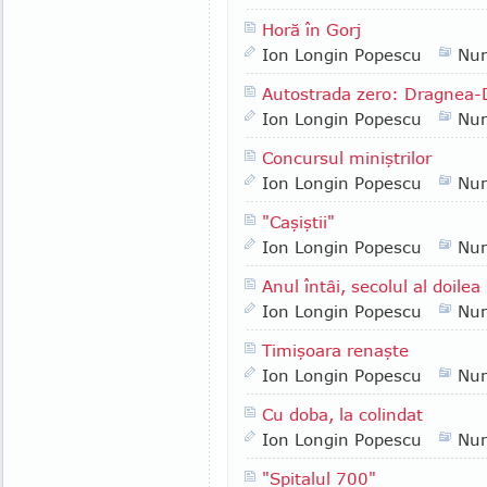
Horă în Gorj
Ion Longin Popescu
Nu
Autostrada zero: Dragnea-
Ion Longin Popescu
Nu
Concursul miniştrilor
Ion Longin Popescu
Nu
"Caşiştii"
Ion Longin Popescu
Nu
Anul întâi, secolul al doilea
Ion Longin Popescu
Nu
Timişoara renaşte
Ion Longin Popescu
Nu
Cu doba, la colindat
Ion Longin Popescu
Nu
"Spitalul 700"