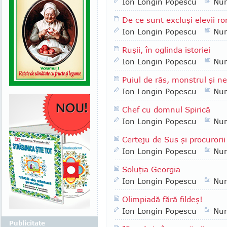
Ion Longin Popescu
Nu
De ce sunt excluşi elevii ro
Ion Longin Popescu
Nu
Ruşii, în oglinda istoriei
Ion Longin Popescu
Nu
Puiul de râs, monstrul şi n
Ion Longin Popescu
Nu
Chef cu domnul Spirică
Ion Longin Popescu
Nu
Certeju de Sus şi procurorii
Ion Longin Popescu
Nu
Soluţia Georgia
Ion Longin Popescu
Nu
Olimpiadă fără fildeş!
Ion Longin Popescu
Nu
Publicitate