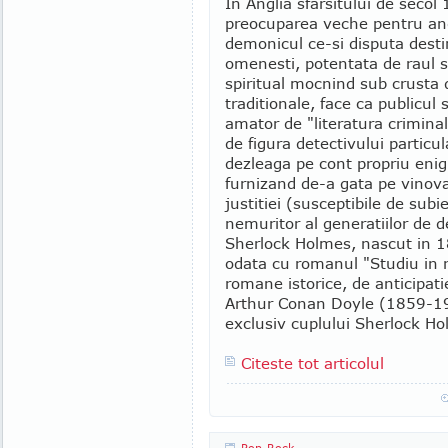
In Anglia sfarsitului de secol 
preocuparea veche pentru ang
demonicul ce-si disputa desti
omenesti, potentata de raul so
spiritual mocnind sub crusta 
traditionale, face ca publicul 
amator de "literatura criminal
de figura detectivului particul
dezleaga pe cont propriu en
furnizand de-a gata pe vinova
justitiei (susceptibile de sub
nemuritor al generatiilor de de
Sherlock Holmes, nascut in 1
odata cu romanul "Studiu in r
romane istorice, de anticipatie
Arthur Conan Doyle (1859-19
exclusiv cuplului Sherlock Ho
Citeste tot articolul
Pop-Rock