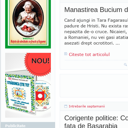
Manastirea Bucium d
Cand ajungi in Tara Fagarasulu
padure de Hristi. Nu exista ra
nepazita de-o cruce. Nicaieri, 
a Romaniei, nu vei gasi atati
asezati drept ocrotitori. ...
Citeste tot articolul
Intrebarile saptamanii
Corigente politice: C
fata de Basarabia
Publicitate