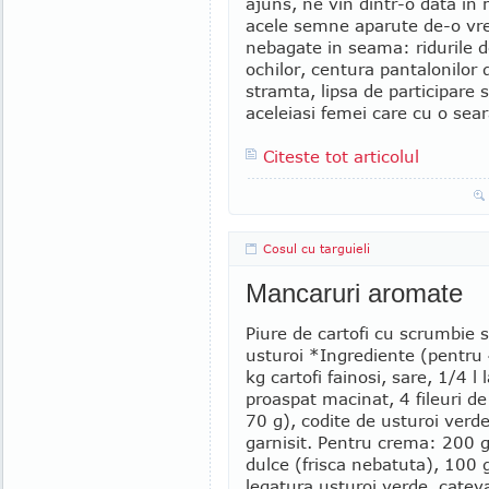
ajuns, ne vin dintr-o data in
acele semne aparute de-o vr
nebagate in seama: ridurile de
ochilor, centura pantalonilor
stramta, lipsa de participar
aceleiasi femei care cu o sear
Citeste tot articolul
Cosul cu targuieli
Mancaruri aromate
Piure de cartofi cu scrumbie 
usturoi *Ingrediente (pentru 4
kg cartofi fainosi, sare, 1/4 l 
proaspat macinat, 4 fileuri d
70 g), codite de usturoi verd
garnisit. Pentru crema: 200
dulce (frisca nebatuta), 100 g
legatura usturoi verde, cateva