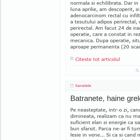
normala si echilibrata. Dar in
luna aprilie, am descoperit, s
adenocarcinom rectal cu infilt
a tesutului adipos perirectal
perirectal. Am facut 24 de irad
operatie, care a constat in r
mecanica. Dupa operatie, situ
aproape permanenta (20 scaun
Citeste tot articolul
Sanatate
Batranete, haine grel
Pe neasteptate, intr-o zi, ca
dimineata, realizam ca nu m
suficient elan si energie ca s
bun sfarsit. Parca ne-ar fi tu
lesie in vene... Si ca si cand n