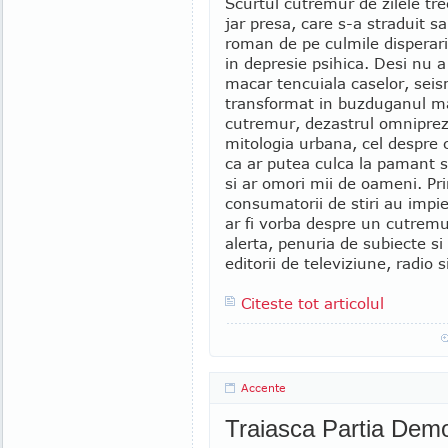
Scurtul cutremur de zilele tr
jar presa, care s-a straduit s
roman de pe culmile disperar
in depresie psihica. Desi nu a c
macar tencuiala caselor, seis
transformat in buzduganul m
cutremur, dezastrul omniprez
mitologia urbana, cel despre
ca ar putea culca la pamant s
si ar omori mii de oameni. Pri
consumatorii de stiri au impi
ar fi vorba despre un cutremur
alerta, penuria de subiecte s
editorii de televiziune, radio 
Citeste tot articolul
Accente
Traiasca Partia Demo