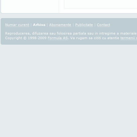
Numar curent
|
Arhiva
|
Abonamente
|
Publicitate
|
Contact
Reproducerea, difuzarea sau folosirea partiala sau in intregime a materialel
Copyright © 1998-2009
Formula AS
. Va rugam sa cititi cu atentie
termenii s