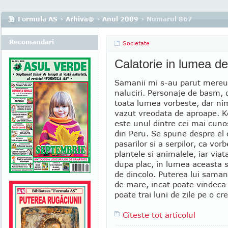
Formula AS
›
Arhiva@
›
Anul 2009
› Numarul 867
Recomandari
Societate
Calatorie in lumea de
Samanii mi s-au parut mereu
naluciri. Personaje de basm, 
toata lumea vorbeste, dar ni
vazut vreodata de aproape. 
este unul dintre cei mai cun
din Peru. Se spune despre el 
pasarilor si a serpilor, ca vor
plantele si animalele, iar viata
dupa plac, in lumea aceasta 
de dincolo. Puterea lui saman
de mare, incat poate vindeca 
poate trai luni de zile pe o cr
Citeste tot articolul