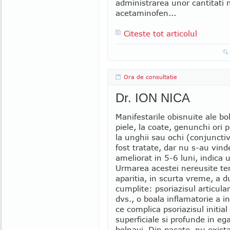
administrarea unor cantitati 
acetaminofen...
Citeste tot articolul
Ora de consultatie
Dr. ION NICA
Manifestarile obisnuite ale bol
piele, la coate, genunchi ori 
la unghii sau ochi (conjunctiv
fost tratate, dar nu s-au vin
ameliorat in 5-6 luni, indica 
Urmarea acestei nereusite te
aparitia, in scurta vreme, a du
cumplite: psoriazisul articular
dvs., o boala inflamatorie a in
ce complica psoriazisul initia
superficiale si profunde in eg
bolnavi. Din pacate, nu exist