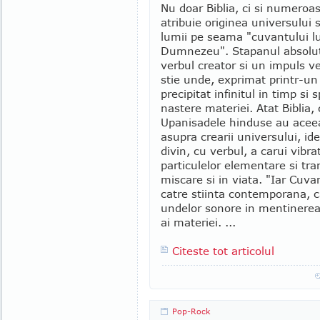
Nu doar Biblia, ci si numeroase
atribuie originea universului 
lumii pe seama "cuvantului lu
Dumnezeu". Stapanul absolut
verbul creator si un impuls v
stie unde, exprimat printr-un 
precipitat infinitul in timp si 
nastere materiei. Atat Biblia, 
Upanisadele hinduse au aceea
asupra crearii universului, id
divin, cu verbul, a carui vibr
particulelor elementare si tra
miscare si in viata. "Iar Cuva
catre stiinta contemporana, ca
undelor sonore in mentinerea 
ai materiei. ...
Citeste tot articolul
Pop-Rock