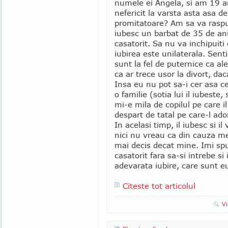
numele ei Angela, si am 19 an
nefericit la varsta asta asa de
promitatoare? Am sa va rasp
iubesc un barbat de 35 de ani
casatorit. Sa nu va inchipuit
iubirea este unilaterala. Sent
sunt la fel de puternice ca al
ca ar trece usor la divort, dac
Insa eu nu pot sa-i cer asa c
o familie (sotia lui il iubest
mi-e mila de copilul pe care i
despart de tatal pe care-l ado
In acelasi timp, il iubesc si 
nici nu vreau ca din cauza me
mai decis decat mine. Imi spu
casatorit fara sa-si intrebe si
adevarata iubire, care sunt eu
Citeste tot articolul
Vi