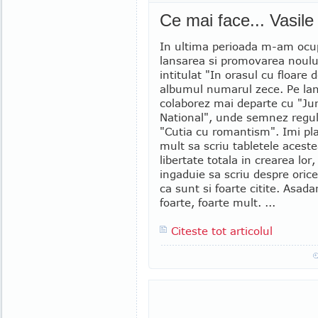
Ce mai face... Vasile
In ultima perioada m-am ocu
lansarea si promovarea noul
intitulat "In orasul cu floare d
albumul numarul zece. Pe lan
colaborez mai departe cu "Jur
National", unde semnez regul
"Cutia cu romantism". Imi pla
mult sa scriu tabletele acest
libertate totala in crearea lor
ingaduie sa scriu despre oric
ca sunt si foarte citite. Asadar
foarte, foarte mult. ...
Citeste tot articolul