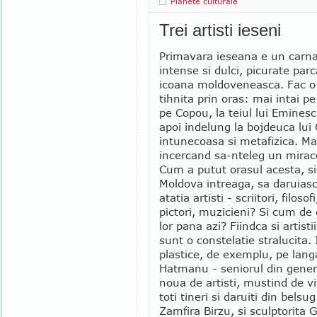
Planete culturale
Trei artisti ieseni
Primavara ieseana e un carna
intense si dulci, picurate parc
icoana moldoveneasca. Fac o
tihnita prin oras: mai intai pe
pe Copou, la teiul lui Emines
apoi indelung la bojdeuca lui
intunecoasa si metafizica. Ma
incercand sa-nteleg un miracol
Cum a putut orasul acesta, si
Moldova intreaga, sa daruias
atatia artisti - scriitori, filosofi
pictori, muzicieni? Si cum de
lor pana azi? Fiindca si artisti
sunt o constelatie stralucita. 
plastice, de exemplu, pe lan
Hatmanu - seniorul din genera
noua de artisti, mustind de vit
toti tineri si daruiti din belsu
Zamfira Birzu, si sculptorita 