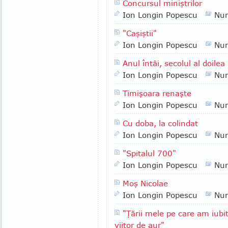
Concursul miniştrilor
Ion Longin Popescu
Nu
"Caşiştii"
Ion Longin Popescu
Nu
Anul întâi, secolul al doilea
Ion Longin Popescu
Nu
Timişoara renaşte
Ion Longin Popescu
Nu
Cu doba, la colindat
Ion Longin Popescu
Nu
"Spitalul 700"
Ion Longin Popescu
Nu
Moş Nicolae
Ion Longin Popescu
Nu
"Ţării mele pe care am iubit
viitor de aur"