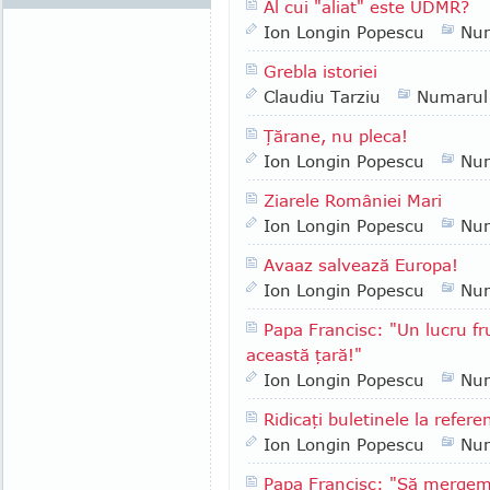
Al cui "aliat" este UDMR?
Ion Longin Popescu
Nu
Grebla istoriei
Claudiu Tarziu
Numarul
Ţărane, nu pleca!
Ion Longin Popescu
Nu
Ziarele României Mari
Ion Longin Popescu
Nu
Avaaz salvează Europa!
Ion Longin Popescu
Nu
Papa Francisc: "Un lucru fr
această ţară!"
Ion Longin Popescu
Nu
Ridicaţi buletinele la refer
Ion Longin Popescu
Nu
Papa Francisc: "Să merge