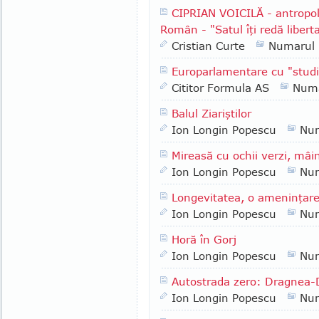
CIPRIAN VOICILĂ - antropol
Român - "Satul îţi redă liberta
Cristian Curte
Numarul
Europarlamentare cu "studi
Cititor Formula AS
Numa
Balul Ziariştilor
Ion Longin Popescu
Nu
Mireasă cu ochii verzi, mâin
Ion Longin Popescu
Nu
Longevitatea, o ameninţar
Ion Longin Popescu
Nu
Horă în Gorj
Ion Longin Popescu
Nu
Autostrada zero: Dragnea-
Ion Longin Popescu
Nu