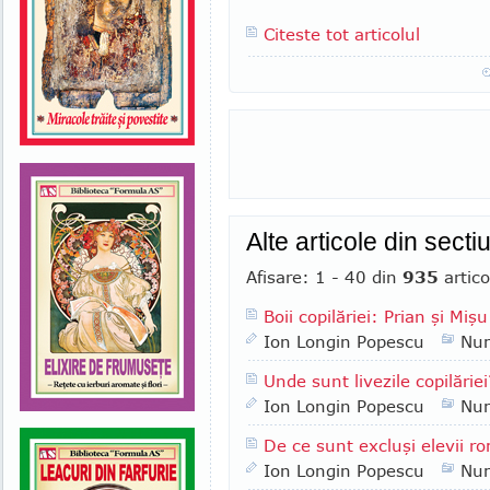
Citeste tot articolul
Alte articole din sect
Afisare: 1 - 40 din
935
artico
Boii copilăriei: Prian şi Mişu
Ion Longin Popescu
Nu
Unde sunt livezile copilăriei
Ion Longin Popescu
Nu
De ce sunt excluşi elevii ro
Ion Longin Popescu
Nu