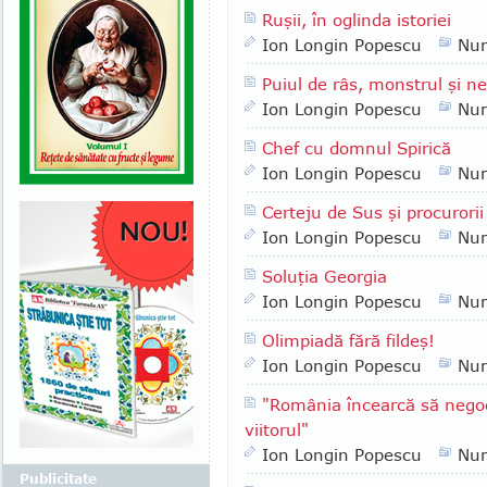
Ruşii, în oglinda istoriei
Ion Longin Popescu
Nu
Puiul de râs, monstrul şi n
Ion Longin Popescu
Nu
Chef cu domnul Spirică
Ion Longin Popescu
Nu
Certeju de Sus şi procurorii
Ion Longin Popescu
Nu
Soluţia Georgia
Ion Longin Popescu
Nu
Olimpiadă fără fildeş!
Ion Longin Popescu
Nu
"România încearcă să negoc
viitorul"
Ion Longin Popescu
Nu
Publicitate