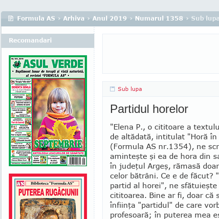
Formula AS
›
Arhiva
›
Anul 2019
›
Numarul 1358
› Sub lup
Recomandari
Sub lupa
Partidul horelor
"Elena P., o cititoare a textul
de altădată, intitulat "Horă în
(Formula AS nr.1354), ne scri
aminteşte şi ea de hora din sat
în judeţul Argeş, rămasă doar
celor bătrâni. Ce e de făcut? "
partid al horei", ne sfă­tuieşt
cititoarea. Bine ar fi, doar că 
înfiinţa "partidul" de care vo
profesoară; în puterea mea es