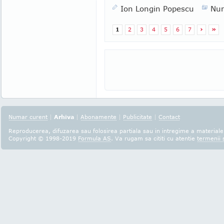
Ion Longin Popescu
Nu
1
2
3
4
5
6
7
›
»
Numar curent
|
Arhiva
|
Abonamente
|
Publicitate
|
Contact
Reproducerea, difuzarea sau folosirea partiala sau in intregime a materialel
Copyright © 1998-2019
Formula AS
. Va rugam sa cititi cu atentie
termenii s