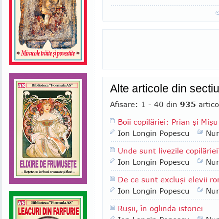
Alte articole din sect
Afisare: 1 - 40 din
935
artico
Boii copilăriei: Prian şi Mişu
Ion Longin Popescu
Nu
Unde sunt livezile copilăriei
Ion Longin Popescu
Nu
De ce sunt excluşi elevii ro
Ion Longin Popescu
Nu
Ruşii, în oglinda istoriei