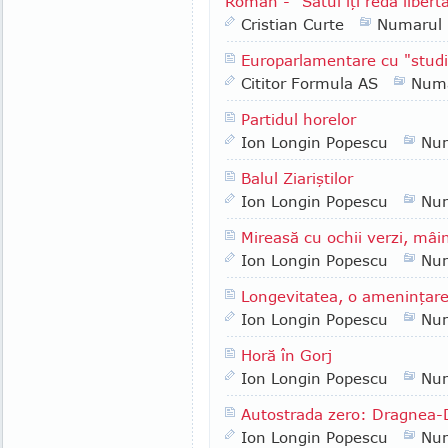
Român - "Satul îţi redă liberta
Cristian Curte
Numarul
Europarlamentare cu "studi
Cititor Formula AS
Numa
Partidul horelor
Ion Longin Popescu
Nu
Balul Ziariştilor
Ion Longin Popescu
Nu
Mireasă cu ochii verzi, mâin
Ion Longin Popescu
Nu
Longevitatea, o ameninţar
Ion Longin Popescu
Nu
Horă în Gorj
Ion Longin Popescu
Nu
Autostrada zero: Dragnea-
Ion Longin Popescu
Nu