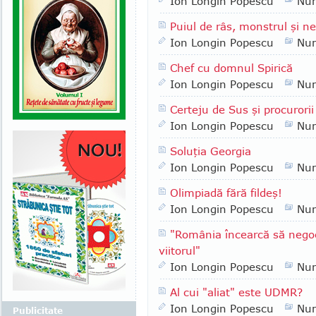
Ion Longin Popescu
Nu
Puiul de râs, monstrul şi n
Ion Longin Popescu
Nu
Chef cu domnul Spirică
Ion Longin Popescu
Nu
Certeju de Sus şi procurorii
Ion Longin Popescu
Nu
Soluţia Georgia
Ion Longin Popescu
Nu
Olimpiadă fără fildeş!
Ion Longin Popescu
Nu
"România încearcă să negoc
viitorul"
Ion Longin Popescu
Nu
Al cui "aliat" este UDMR?
Ion Longin Popescu
Nu
Publicitate