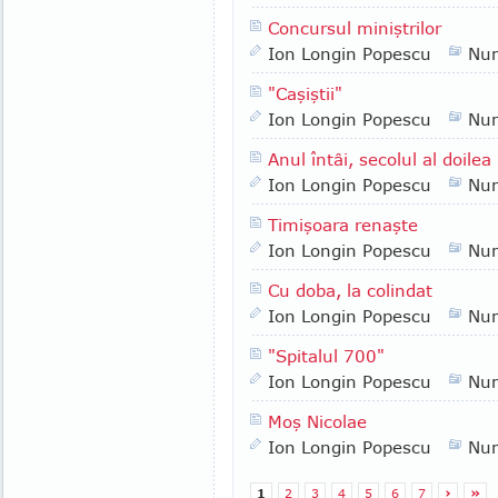
Concursul miniştrilor
Ion Longin Popescu
Nu
"Caşiştii"
Ion Longin Popescu
Nu
Anul întâi, secolul al doilea
Ion Longin Popescu
Nu
Timişoara renaşte
Ion Longin Popescu
Nu
Cu doba, la colindat
Ion Longin Popescu
Nu
"Spitalul 700"
Ion Longin Popescu
Nu
Moş Nicolae
Ion Longin Popescu
Nu
1
2
3
4
5
6
7
›
»