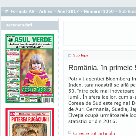
Formula AS
›
Arhiva
›
Anul 2017
›
Numarul 1250
› Sub lup
Recomandari
Sub lupa
România, în primele 
Potrivit agenţiei Bloomberg I
Index, ţara noastră se află pe
50, între cele mai ino­va­toar
lumii. În sfera ideilor, cum s-
Coreea de Sud este regina! D
de Aur. Germania, Suedia, Ja
Elveţia ocupă următoarele locu
statisticilor din 2016.
Citeste tot articolul