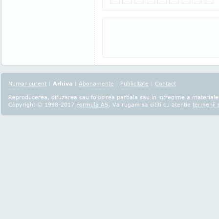
Numar curent
|
Arhiva
|
Abonamente
|
Publicitate
|
Contact
Reproducerea, difuzarea sau folosirea partiala sau in intregime a materialel
Copyright © 1998-2017
Formula AS
. Va rugam sa cititi cu atentie
termenii s