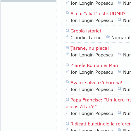
Ion Longin Popescu
Nu
Al cui "aliat" este UDMR?
Ion Longin Popescu
Nu
Grebla istoriei
Claudiu Tarziu
Numarul
Ţărane, nu pleca!
Ion Longin Popescu
Nu
Ziarele României Mari
Ion Longin Popescu
Nu
Avaaz salvează Europa!
Ion Longin Popescu
Nu
Papa Francisc: "Un lucru fr
această ţară!"
Ion Longin Popescu
Nu
Ridicaţi buletinele la refer
Ion Longin Popescu
Nu