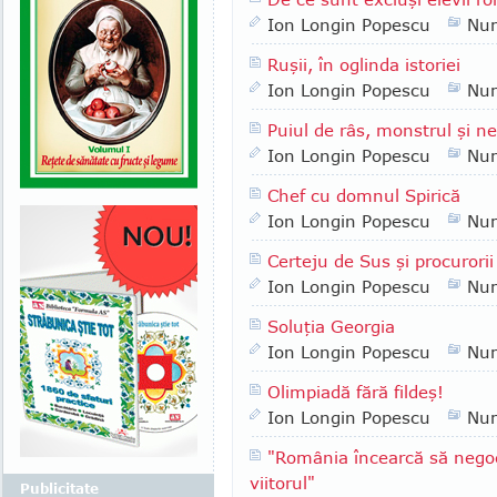
Ion Longin Popescu
Nu
Ruşii, în oglinda istoriei
Ion Longin Popescu
Nu
Puiul de râs, monstrul şi n
Ion Longin Popescu
Nu
Chef cu domnul Spirică
Ion Longin Popescu
Nu
Certeju de Sus şi procurorii
Ion Longin Popescu
Nu
Soluţia Georgia
Ion Longin Popescu
Nu
Olimpiadă fără fildeş!
Ion Longin Popescu
Nu
"România încearcă să negoc
viitorul"
Publicitate