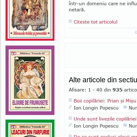
într-un do­me­niu care ne infl
netară.
Citeste tot articolul
Alte articole din sect
Afisare: 1 - 40 din
935
artico
Boii copilăriei: Prian şi Mişu
Ion Longin Popescu
Nu
Unde sunt livezile copilăriei
Ion Longin Popescu
Nu
De ce sunt excluşi elevii ro