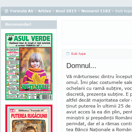
Formula AS
›
Arhiva
›
Anul 2015
›
Numarul 1182
› Sub lup
Recomandari
Sub lupa
Domnul...
Vă mărturisesc dintru început
omul. Îmi plac costumele sal
ochelarii cu ramă sub­ţire, v
discretă, prezenţa subţire. E p
altfel decât majoritatea celor
ţinut puterea în ultimii 25 de 
avut acces la ea din plin, pen
mi­niştrii şi preşedinţii Român
perindat, dar el a rămas cont
tea Băncii Na­ţio­na­le a Româ