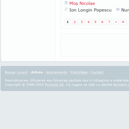
Moş Nicolae
Ion Longin Popescu
Nu
1
2
3
4
5
6
7
›
»
Numar curent
|
Arhiva
|
Abonamente
|
Publicitate
|
Contact
Reproducerea, difuzarea sau folosirea partiala sau in intregime a materialel
Copyright © 1998-2015
Formula AS
. Va rugam sa cititi cu atentie
termenii s