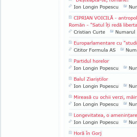
Ion Longin Popescu
Nu
CIPRIAN VOICILĂ - antropol
Român - "Satul îţi redă liberta
Cristian Curte
Numarul
Europarlamentare cu "studi
Cititor Formula AS
Numa
Partidul horelor
Ion Longin Popescu
Nu
Balul Ziariştilor
Ion Longin Popescu
Nu
Mireasă cu ochii verzi, mâin
Ion Longin Popescu
Nu
Longevitatea, o ameninţar
Ion Longin Popescu
Nu
Horă în Gorj