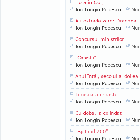
Horă în Gorj
Ion Longin Popescu
Nu
Autostrada zero: Dragnea-
Ion Longin Popescu
Nu
Concursul miniştrilor
Ion Longin Popescu
Nu
"Caşiştii"
Ion Longin Popescu
Nu
Anul întâi, secolul al doilea
Ion Longin Popescu
Nu
Timişoara renaşte
Ion Longin Popescu
Nu
Cu doba, la colindat
Ion Longin Popescu
Nu
"Spitalul 700"
Ion Longin Popescu
Nu