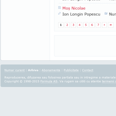
Moş Nicolae
Ion Longin Popescu
Nu
1
2
3
4
5
6
7
›
»
Numar curent
|
Arhiva
|
Abonamente
|
Publicitate
|
Contact
Reproducerea, difuzarea sau folosirea partiala sau in intregime a materialel
Copyright © 1998-2015
Formula AS
. Va rugam sa cititi cu atentie
termenii s