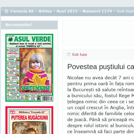
Formula AS
›
Arhiva
›
Anul 2015
›
Numarul 1179
› Sub lup
Recomandari
Sub lupa
Povestea puştiului ca
Nicolae nu avea decât 7 ani 
pentru prima oară în faţa rom
la Bucureşti să salute reîn­toa
a bunicului său, fostul Rege M
ţelegea nimic din ceea ce i se
un copil crescut în Anglia, înt
nimic diferită de familiile celor
de joacă. Până să priceapă m
despre rolul istoric al bunicul
ce înseamnă să faci parte din