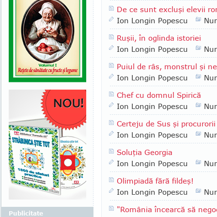
De ce sunt excluşi elevii ro
Ion Longin Popescu
Nu
Ruşii, în oglinda istoriei
Ion Longin Popescu
Nu
Puiul de râs, monstrul şi n
Ion Longin Popescu
Nu
Chef cu domnul Spirică
Ion Longin Popescu
Nu
Certeju de Sus şi procurorii
Ion Longin Popescu
Nu
Soluţia Georgia
Ion Longin Popescu
Nu
Olimpiadă fără fildeş!
Ion Longin Popescu
Nu
"România încearcă să negoc
Publicitate