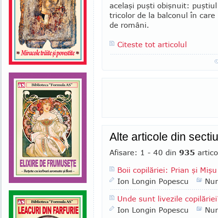
acelaşi puşti obişnuit: puştiul
tricolor de la balconul în care
de români.
Citeste tot articolul
Alte articole din sect
Afisare: 1 - 40 din
935
artico
Boii copilăriei: Prian şi Mişu
Ion Longin Popescu
Nu
Unde sunt livezile copilăriei
Ion Longin Popescu
Nu