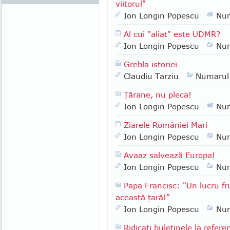
viitorul"
Ion Longin Popescu
Nu
Al cui "aliat" este UDMR?
Ion Longin Popescu
Nu
Grebla istoriei
Claudiu Tarziu
Numarul
Ţărane, nu pleca!
Ion Longin Popescu
Nu
Ziarele României Mari
Ion Longin Popescu
Nu
Avaaz salvează Europa!
Ion Longin Popescu
Nu
Papa Francisc: "Un lucru fr
această ţară!"
Ion Longin Popescu
Nu
Ridicaţi buletinele la refer