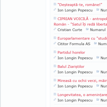
"Deşteaptă-te, române!"
Ion Longin Popescu
Nu
CIPRIAN VOICILĂ - antropol
Român - "Satul îţi redă liberta
Cristian Curte
Numarul
Europarlamentare cu "studi
Cititor Formula AS
Numa
Partidul horelor
Ion Longin Popescu
Nu
Balul Ziariştilor
Ion Longin Popescu
Nu
Mireasă cu ochii verzi, mâin
Ion Longin Popescu
Nu
Longevitatea, o ameninţar
Ion Longin Popescu
Nu