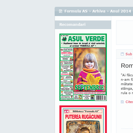
Formula AS
›
Arhiva
›
Anul 2014
Recomandari
Sub 
Româ
"Ai făc
n-am fă
mătate 
stânga,
rula o 
Cite