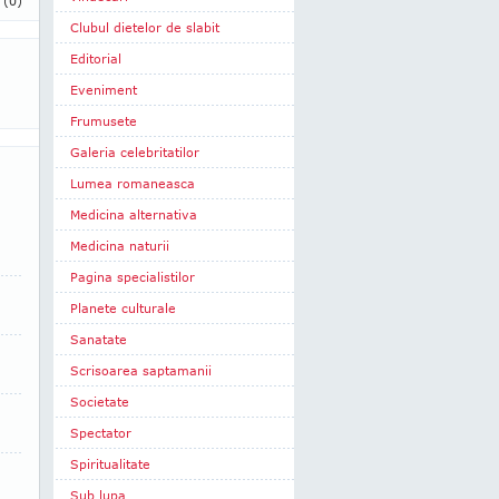
i
(0)
Clubul dietelor de slabit
Editorial
Eveniment
Frumusete
Galeria celebritatilor
Lumea romaneasca
Medicina alternativa
Medicina naturii
Pagina specialistilor
Planete culturale
Sanatate
Scrisoarea saptamanii
Societate
Spectator
Spiritualitate
Sub lupa