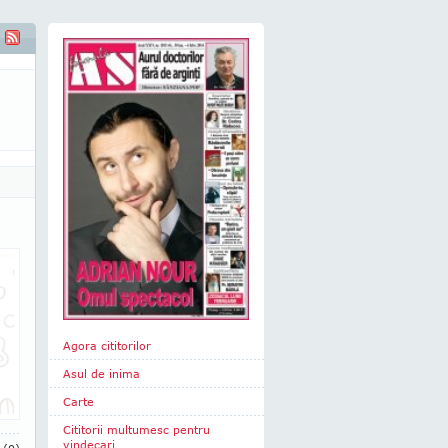
Agora cititorilor
Asul de inima
Carte
Cititorii multumesc pentru
vindecari