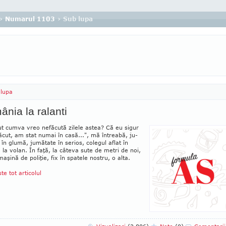
›
Numarul 1103
› Sub lupa
lupa
nia la ralanti
ut cumva vreo nefăcută zilele astea? Că eu sigur
cut, am stat numai în casă...", mă întreabă, ju­
în glumă, jumătate în serios, colegul aflat în
 la volan. În faţă, la câteva sute de metri de noi,
ma­şină de poliţie, fix în spatele nostru, o alta.
ste tot articolul