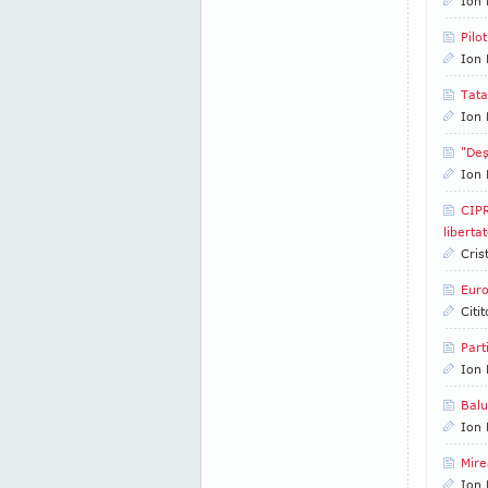
Ion 
Pilot
Ion 
Tata
Ion 
"Deş
Ion 
CIPR
liberta
Cris
Euro
Citi
Part
Ion 
Balu
Ion 
Mire
Ion 