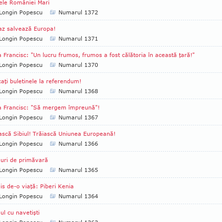
ele României Mari
Longin Popescu
Numarul 1372
z salvează Europa!
Longin Popescu
Numarul 1371
 Francisc: "Un lucru frumos, frumos a fost călătoria în această ţară!"
Longin Popescu
Numarul 1370
caţi buletinele la referendum!
Longin Popescu
Numarul 1368
a Francisc: "Să mergem împreună"!
Longin Popescu
Numarul 1367
ască Sibiul! Trăiască Uniunea Europeană!
Longin Popescu
Numarul 1366
uri de primăvară
Longin Popescu
Numarul 1365
is de-o viaţă: Piberi Kenia
Longin Popescu
Numarul 1364
ul cu navetişti