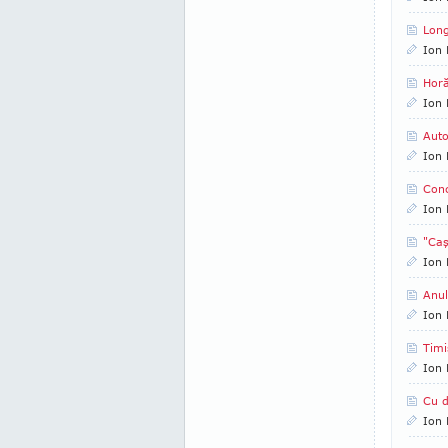
Long
Ion 
Horă
Ion 
Auto
Ion 
Conc
Ion 
"Caşi
Ion 
Anul
Ion 
Timi
Ion 
Cu d
Ion 