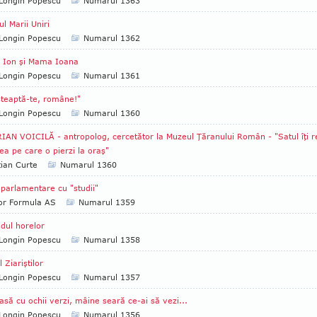
Longin Popescu
Numarul 1363
ul Marii Uniri
Longin Popescu
Numarul 1362
 Ion şi Mama Ioana
Longin Popescu
Numarul 1361
teaptă-te, române!"
Longin Popescu
Numarul 1360
IAN VOICILĂ - antropolog, cercetător la Muzeul Ţăranului Român - "Satul îţi 
tea pe care o pierzi la oraş"
tian Curte
Numarul 1360
parlamentare cu "studii"
tor Formula AS
Numarul 1359
idul horelor
Longin Popescu
Numarul 1358
l Ziariştilor
Longin Popescu
Numarul 1357
asă cu ochii verzi, mâine seară ce-ai să vezi...
Longin Popescu
Numarul 1356