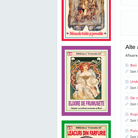
Alte
Afisare
Boii
Ion 
Unde
Ion 
De c
Ion 
Ruşi
Ion 
Puiu
Ion 