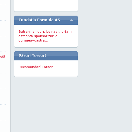
Fundatia Formula AS
Batranii singuri, bolnavii, orfanii
asteapta sponsorizarile
dumneavoastra...
Păreri Torser!
redă
Recomandari Torser