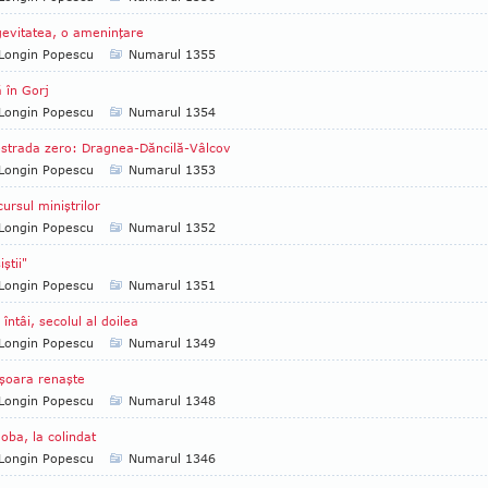
evitatea, o ameninţare
Longin Popescu
Numarul 1355
 în Gorj
Longin Popescu
Numarul 1354
strada zero: Dragnea-Dăncilă-Vâlcov
Longin Popescu
Numarul 1353
ursul miniştrilor
Longin Popescu
Numarul 1352
ştii"
Longin Popescu
Numarul 1351
 întâi, secolul al doilea
Longin Popescu
Numarul 1349
şoara renaşte
Longin Popescu
Numarul 1348
oba, la colindat
Longin Popescu
Numarul 1346