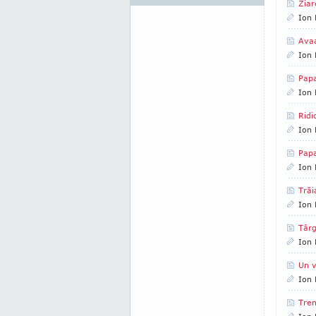
Ziar
Ion 
Avaa
Ion 
Papa
Ion 
Ridi
Ion 
Pap
Ion 
Trăi
Ion 
Târg
Ion 
Un v
Ion 
Tren