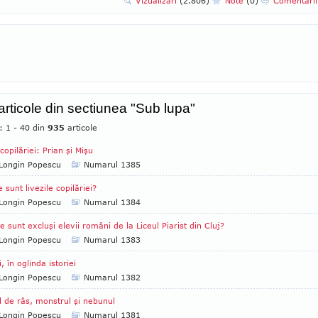
Vizualizari
(2.806)
Note
(0)
Comentari
 articole din sectiunea "Sub lupa"
: 1 - 40 din
935
articole
 copilăriei: Prian şi Mişu
Longin Popescu
Numarul 1385
 sunt livezile copilăriei?
Longin Popescu
Numarul 1384
e sunt excluşi elevii români de la Liceul Piarist din Cluj?
Longin Popescu
Numarul 1383
i, în oglinda istoriei
Longin Popescu
Numarul 1382
l de râs, monstrul şi nebunul
Longin Popescu
Numarul 1381