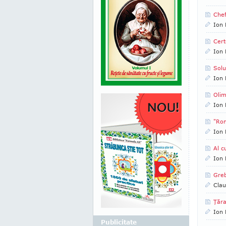
Chef
Ion 
Cert
Ion 
Solu
Ion 
Olim
Ion 
"Rom
Ion 
Al c
Ion 
Greb
Clau
Ţăra
Ion 
Publicitate