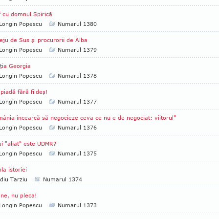
 cu domnul Spirică
Longin Popescu
Numarul 1380
eju de Sus şi procurorii de Alba
Longin Popescu
Numarul 1379
ţia Georgia
Longin Popescu
Numarul 1378
piadă fără fildeş!
Longin Popescu
Numarul 1377
ânia încearcă să negocieze ceva ce nu e de negociat: viitorul"
Longin Popescu
Numarul 1376
ui "aliat" este UDMR?
Longin Popescu
Numarul 1375
la istoriei
diu Tarziu
Numarul 1374
ne, nu pleca!
Longin Popescu
Numarul 1373