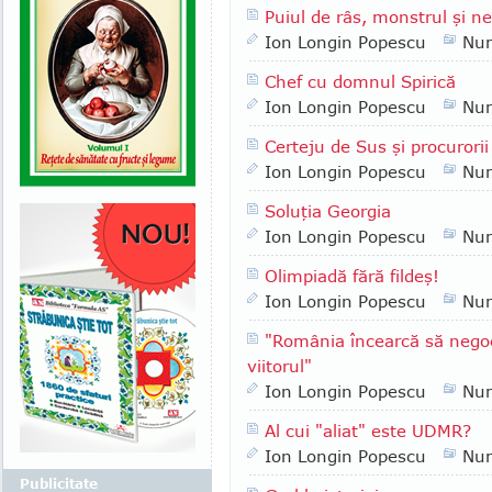
Puiul de râs, monstrul şi n
Ion Longin Popescu
Nu
Chef cu domnul Spirică
Ion Longin Popescu
Nu
Certeju de Sus şi procurorii
Ion Longin Popescu
Nu
Soluţia Georgia
Ion Longin Popescu
Nu
Olimpiadă fără fildeş!
Ion Longin Popescu
Nu
"România încearcă să negoc
viitorul"
Ion Longin Popescu
Nu
Al cui "aliat" este UDMR?
Ion Longin Popescu
Nu
Publicitate