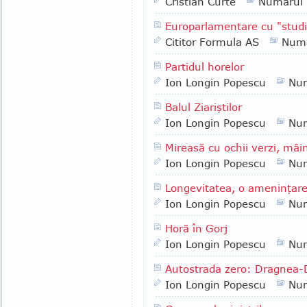
Cristian Curte
Numarul
Europarlamentare cu "studi
Cititor Formula AS
Numa
Partidul horelor
Ion Longin Popescu
Nu
Balul Ziariştilor
Ion Longin Popescu
Nu
Mireasă cu ochii verzi, mâin
Ion Longin Popescu
Nu
Longevitatea, o ameninţar
Ion Longin Popescu
Nu
Horă în Gorj
Ion Longin Popescu
Nu
Autostrada zero: Dragnea-
Ion Longin Popescu
Nu