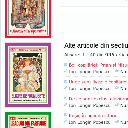
Alte articole din sect
Afisare: 1 - 40 din
935
artico
Boii copilăriei: Prian şi Mişu
Ion Longin Popescu
Nu
Unde sunt livezile copilăriei
Ion Longin Popescu
Nu
De ce sunt excluşi elevii ro
Ion Longin Popescu
Nu
Ruşii, în oglinda istoriei
Ion Longin Popescu
Nu