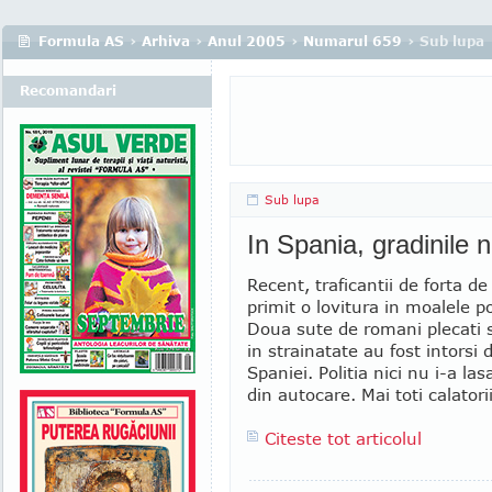
Formula AS
›
Arhiva
›
Anul 2005
›
Numarul 659
› Sub lupa
Recomandari
Sub lupa
In Spania, gradinile n
Recent, traficantii de forta 
primit o lovitura in moalele po
Doua sute de romani plecati
in strainatate au fost intorsi 
Spaniei. Politia nici nu i-a la
din autocare. Mai toti calatori
Citeste tot articolul