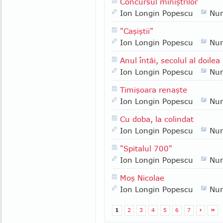
Concursul miniştrilor
Ion Longin Popescu
Nu
"Caşiştii"
Ion Longin Popescu
Nu
Anul întâi, secolul al doilea
Ion Longin Popescu
Nu
Timişoara renaşte
Ion Longin Popescu
Nu
Cu doba, la colindat
Ion Longin Popescu
Nu
"Spitalul 700"
Ion Longin Popescu
Nu
Moş Nicolae
Ion Longin Popescu
Nu
1
2
3
4
5
6
7
›
»