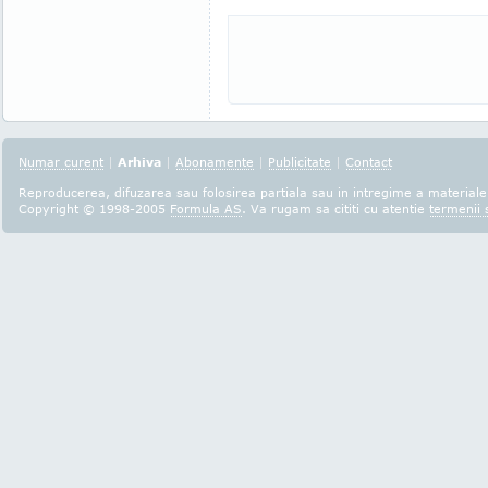
Numar curent
|
Arhiva
|
Abonamente
|
Publicitate
|
Contact
Reproducerea, difuzarea sau folosirea partiala sau in intregime a materialel
Copyright © 1998-2005
Formula AS
. Va rugam sa cititi cu atentie
termenii s