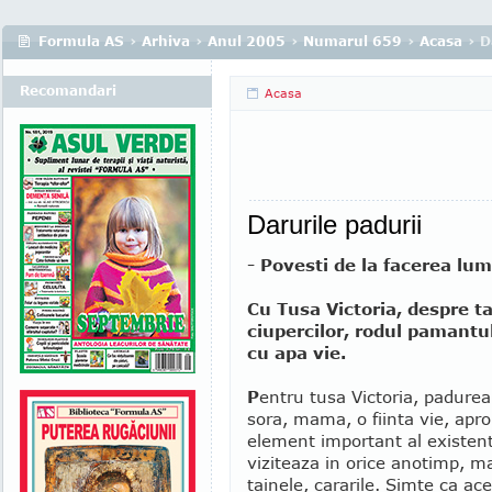
Formula AS
›
Arhiva
›
Anul 2005
›
Numarul 659
›
Acasa
› D
Recomandari
Acasa
Darurile padurii
- Povesti de la facerea lumi
Cu Tusa Victoria, despre t
ciupercilor, rodul pamantul
cu apa vie.
P
entru tusa Victoria, padurea
sora, mama, o fiinta vie, apro
element important al existent
viziteaza in orice anotimp, m
tainele, cararile. Simte ca ac