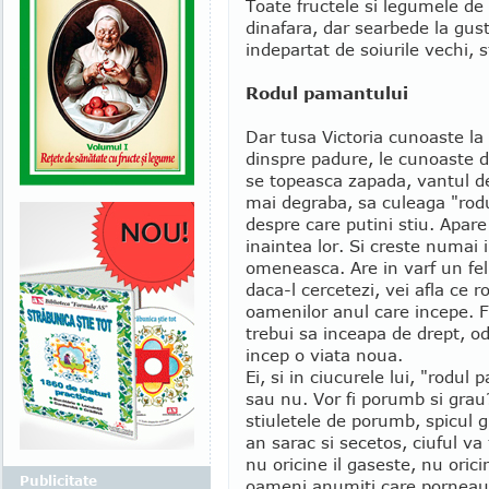
Toate fructele si legumele de 
dinafara, dar searbede la gust
indepartat de soiurile vechi, 
Rodul pamantului
Dar tusa Victoria cunoaste la 
dinspre padure, le cunoaste d
se topeasca zapada, vantul d
mai degraba, sa culeaga "rod
despre care putini stiu. Apare
inaintea lor. Si creste numai 
omeneasca. Are in varf un fe
daca-l cercetezi, vei afla ce
oamenilor anul care incepe. F
trebui sa inceapa de drept, od
incep o viata noua.
Ei, si in ciucurele lui, "rodul
sau nu. Vor fi porumb si grau?
stiuletele de porumb, spicul g
an sarac si secetos, ciuful va 
nu oricine il gaseste, nu orici
Publicitate
oameni anumiti care porneau i