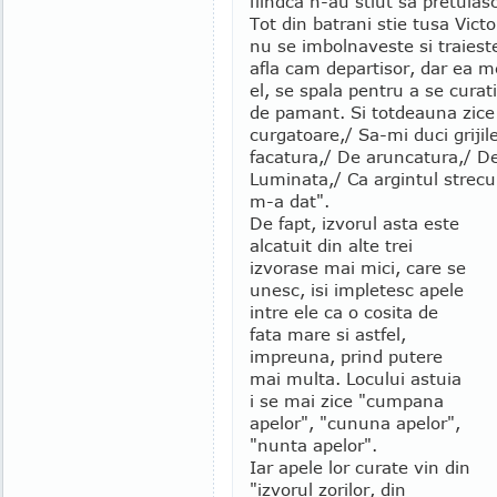
fiindca n-au stiut sa pretuia
Tot din batrani stie tusa Victo
nu se imbolnaveste si traiest
afla cam departisor, dar ea m
el, se spala pentru a se curat
de pamant. Si totdeauna zice 
curgatoare,/ Sa-mi duci grijil
facatura,/ De aruncatura,/ De
Luminata,/ Ca argintul stre
m-a dat".
De fapt, izvorul asta este
alcatuit din alte trei
izvorase mai mici, care se
unesc, isi impletesc apele
intre ele ca o cosita de
fata mare si astfel,
impreuna, prind putere
mai multa. Locului astuia
i se mai zice "cumpana
apelor", "cununa apelor",
"nunta apelor".
Iar apele lor curate vin din
"izvorul zorilor, din