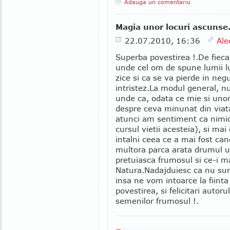
Adauga un comentariu
Magia unor locuri ascunse
22.07.2010, 16:36
Ale
Superba povestirea !.De fieca
unde cel om de spune lumii lu
zice si ca se va pierde in ne
intristez.La modul general, n
unde ca, odata ce mie si unor
despre ceva minunat din viata
atunci am sentiment ca nimic 
cursul vietii acesteia), si m
intalni ceea ce a mai fost ca
multora parca arata drumul uit
pretuiasca frumosul si ce-i 
Natura.Nadajduiesc ca nu sunte
insa ne vom intoarce la fiint
povestirea, si felicitari auto
semenilor frumosul !.