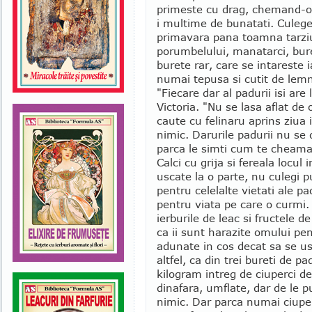
primeste cu drag, chemand-o 
i multime de bunatati. Culege 
primavara pana toamna tarziu
porumbelului, manatarci, buret
burete rar, care se intareste 
numai tepusa si cutit de lemn
"Fiecare dar al padurii isi are
Victoria. "Nu se lasa aflat de
caute cu felinaru aprins ziua
nimic. Darurile padurii nu se 
parca le simti cum te cheama. 
Calci cu grija si fereala locul 
uscate la o parte, nu culegi pu
pentru celelalte vietati ale pad
pentru viata pe care o curmi. 
ierburile de leac si fructele d
ca ii sunt harazite omului pen
adunate in cos decat sa se u
altfel, ca din trei bureti de p
kilogram intreg de ciuperci de
dinafara, umflate, dar de le 
nimic. Dar parca numai ciupe