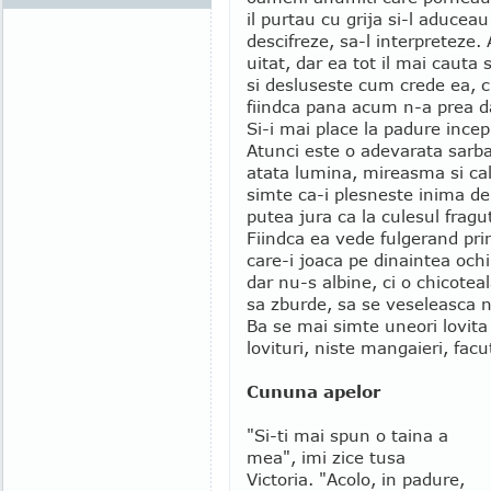
il purtau cu grija si-l aduceau
descifreze, sa-l interpreteze.
uitat, dar ea tot il mai cauta 
si desluseste cum crede ea, 
fiindca pana acum n-a prea dat
Si-i mai place la padure incep
Atunci este o adevarata sarbat
atata lumina, mireasma si ca
simte ca-i plesneste inima de 
putea jura ca la culesul fragu
Fiindca ea vede fulgerand pri
care-i joaca pe dinaintea och
dar nu-s albine, ci o chicoteal
sa zburde, sa se veseleasca ne
Ba se mai simte uneori lovita 
lovituri, niste mangaieri, fac
Cununa apelor
"Si-ti mai spun o taina a
mea", imi zice tusa
Victoria. "Acolo, in padure,