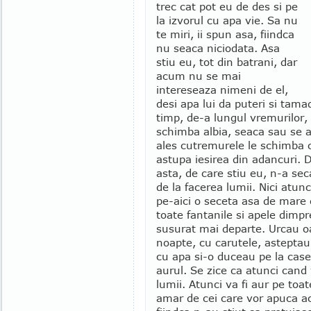
trec cat pot eu de des si pe
la izvorul cu apa vie. Sa nu
te miri, ii spun asa, fiindca
nu seaca niciodata. Asa
stiu eu, tot din batrani, dar
acum nu se mai
intereseaza nimeni de el,
desi apa lui da puteri si tama
timp, de-a lungul vremurilor,
schimba albia, seaca sau se 
ales cutremurele le schimba c
astupa iesirea din adancuri. D
asta, de care stiu eu, n-a sec
de la facerea lumii. Nici atunc
pe-aici o seceta asa de mare 
toate fantanile si apele dimpre
susurat mai departe. Urcau oa
noapte, cu carutele, asteptau
cu apa si-o duceau pe la case
aurul. Se zice ca atunci cand v
lumii. Atunci va fi aur pe toat
amar de cei care vor apuca a