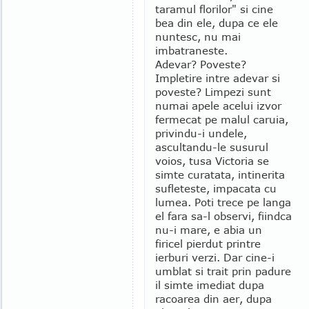
taramul florilor" si cine
bea din ele, dupa ce ele
nuntesc, nu mai
imbatraneste.
Adevar? Poveste?
Impletire intre adevar si
poveste? Limpezi sunt
numai apele acelui izvor
fermecat pe malul caruia,
privindu-i undele,
ascultandu-le susurul
voios, tusa Victoria se
simte curatata, intinerita
sufleteste, impacata cu
lumea. Poti trece pe langa
el fara sa-l observi, fiindca
nu-i mare, e abia un
firicel pierdut printre
ierburi verzi. Dar cine-i
umblat si trait prin padure
il simte imediat dupa
racoarea din aer, dupa