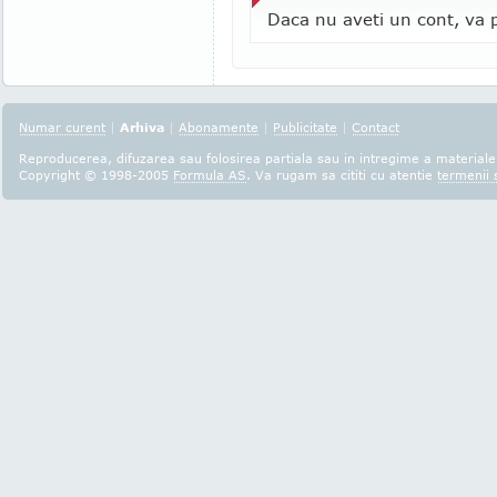
Daca nu aveti un cont, va p
Numar curent
|
Arhiva
|
Abonamente
|
Publicitate
|
Contact
Reproducerea, difuzarea sau folosirea partiala sau in intregime a materialel
Copyright © 1998-2005
Formula AS
. Va rugam sa cititi cu atentie
termenii s