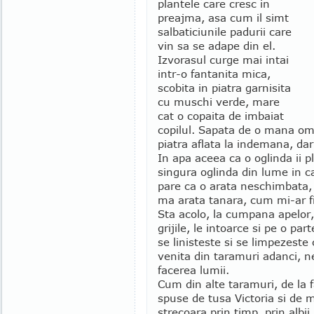
plantele care cresc in
preajma, asa cum il simt
salbaticiunile padurii care
vin sa se adape din el.
Izvorasul curge mai intai
intr-o fantanita mica,
scobita in piatra garnisita
cu muschi verde, mare
cat o copaita de imbaiat
copilul. Sapata de o mana om
piatra aflata la indemana, dar
In apa aceea ca o oglinda ii p
singura oglinda din lume in ca
pare ca o arata neschimbata, 
ma arata tanara, cum mi-ar fi
Sta acolo, la cumpana apelor, 
grijile, le intoarce si pe o par
se linisteste si se limpezeste
venita din taramuri adanci, n
facerea lumii.
Cum din alte taramuri, de la f
spuse de tusa Victoria si de mu
strecoara prin timp, prin albi