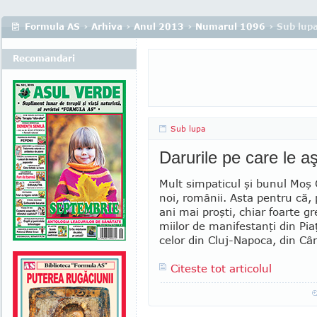
Formula AS
›
Arhiva
›
Anul 2013
›
Numarul 1096
› Sub lup
Recomandari
Sub lupa
Darurile pe care le 
Mult simpaticul şi bunul Moş 
noi, românii. Asta pentru că, 
ani mai proşti, chiar foarte gr
miilor de manifestanţi din Piaţ
celor din Cluj-Napoca, din Câ
Citeste tot articolul