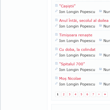
"Caşiştii"
Ion Longin Popescu
Nu
Anul întâi, secolul al doilea
Ion Longin Popescu
Nu
Timişoara renaşte
Ion Longin Popescu
Nu
Cu doba, la colindat
Ion Longin Popescu
Nu
"Spitalul 700"
Ion Longin Popescu
Nu
Moş Nicolae
Ion Longin Popescu
Nu
1
2
3
4
5
6
7
›
»