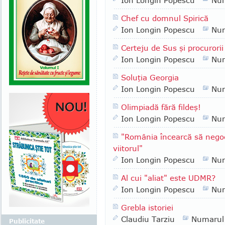
Ion Longin Popescu
Nu
Chef cu domnul Spirică
Ion Longin Popescu
Nu
Certeju de Sus şi procurorii
Ion Longin Popescu
Nu
Soluţia Georgia
Ion Longin Popescu
Nu
Olimpiadă fără fildeş!
Ion Longin Popescu
Nu
"România încearcă să negoc
viitorul"
Ion Longin Popescu
Nu
Al cui "aliat" este UDMR?
Ion Longin Popescu
Nu
Grebla istoriei
Claudiu Tarziu
Numarul
Publicitate