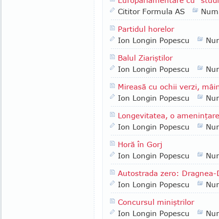
Europarlamentare cu "studi
Cititor Formula AS
Numa
Partidul horelor
Ion Longin Popescu
Nu
Balul Ziariştilor
Ion Longin Popescu
Nu
Mireasă cu ochii verzi, mâin
Ion Longin Popescu
Nu
Longevitatea, o ameninţar
Ion Longin Popescu
Nu
Horă în Gorj
Ion Longin Popescu
Nu
Autostrada zero: Dragnea-
Ion Longin Popescu
Nu
Concursul miniştrilor
Ion Longin Popescu
Nu