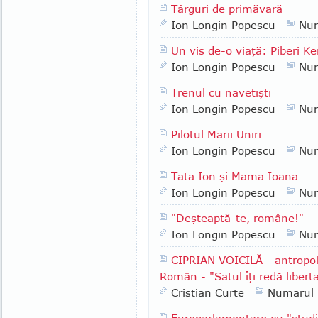
Târguri de primăvară
Ion Longin Popescu
Nu
Un vis de-o viaţă: Piberi Ke
Ion Longin Popescu
Nu
Trenul cu navetişti
Ion Longin Popescu
Nu
Pilotul Marii Uniri
Ion Longin Popescu
Nu
Tata Ion şi Mama Ioana
Ion Longin Popescu
Nu
"Deşteaptă-te, române!"
Ion Longin Popescu
Nu
CIPRIAN VOICILĂ - antropol
Român - "Satul îţi redă liberta
Cristian Curte
Numarul