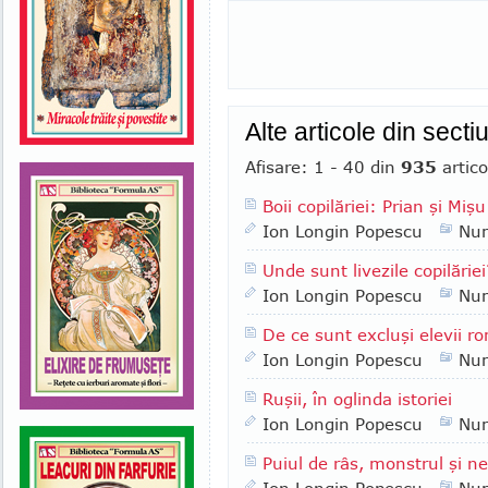
Alte articole din sect
Afisare: 1 - 40 din
935
artico
Boii copilăriei: Prian şi Mişu
Ion Longin Popescu
Nu
Unde sunt livezile copilăriei
Ion Longin Popescu
Nu
De ce sunt excluşi elevii ro
Ion Longin Popescu
Nu
Ruşii, în oglinda istoriei
Ion Longin Popescu
Nu
Puiul de râs, monstrul şi n