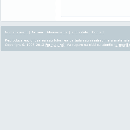
Numar curent
|
Arhiva
|
Abonamente
|
Publicitate
|
Contact
Reproducerea, difuzarea sau folosirea partiala sau in intregime a materialel
Copyright © 1998-2013
Formula AS
. Va rugam sa cititi cu atentie
termenii s