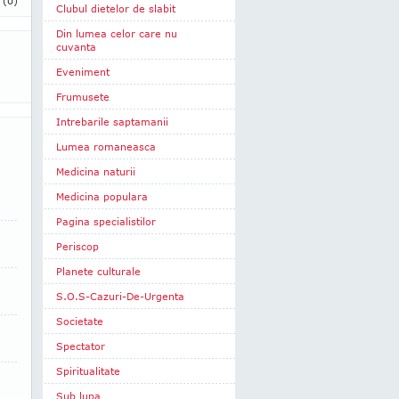
i
(0)
Clubul dietelor de slabit
Din lumea celor care nu
cuvanta
Eveniment
Frumusete
Intrebarile saptamanii
Lumea romaneasca
Medicina naturii
Medicina populara
Pagina specialistilor
Periscop
Planete culturale
S.O.S-Cazuri-De-Urgenta
Societate
Spectator
Spiritualitate
Sub lupa