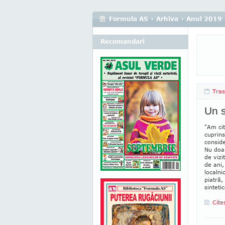
Formula AS
›
Arhiva
›
Anul 2019
Recomandari
Tras
Un s
"Am cit
cuprins
consi­d
Nu doar
de vizi
de ani,
localni
piatră,
sintetic
Cite