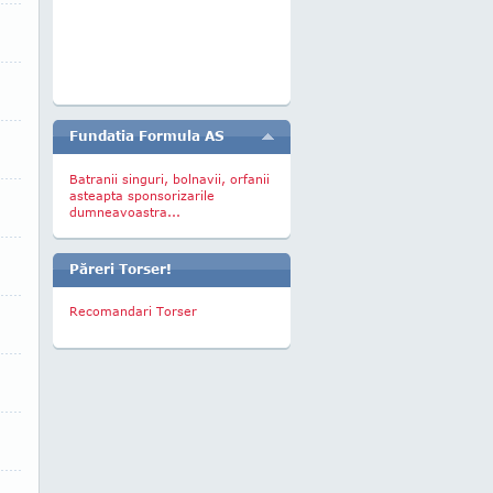
Fundatia Formula AS
Batranii singuri, bolnavii, orfanii
asteapta sponsorizarile
dumneavoastra...
Păreri Torser!
Recomandari Torser