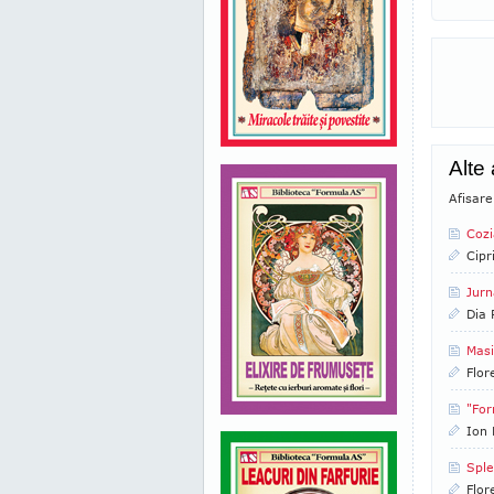
Alte
Afisare
Cozi
Cipr
Jurn
Dia
Masi
Flor
"For
Ion 
Sple
Flor