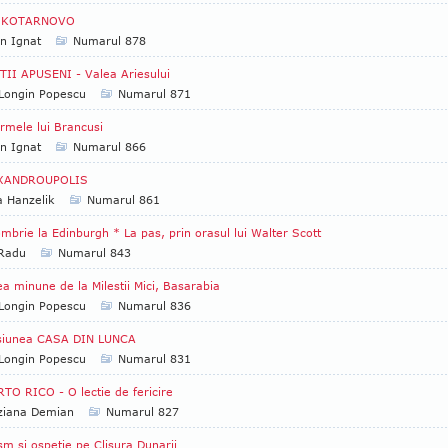
IKOTARNOVO
an Ignat
Numarul 878
II APUSENI - Valea Ariesului
Longin Popescu
Numarul 871
rmele lui Brancusi
an Ignat
Numarul 866
XANDROUPOLIS
a Hanzelik
Numarul 861
mbrie la Edinburgh * La pas, prin orasul lui Walter Scott
 Radu
Numarul 843
a minune de la Milestii Mici, Basarabia
Longin Popescu
Numarul 836
siunea CASA DIN LUNCA
Longin Popescu
Numarul 831
TO RICO - O lectie de fericire
ziana Demian
Numarul 827
sm si ospetie pe Clisura Dunarii