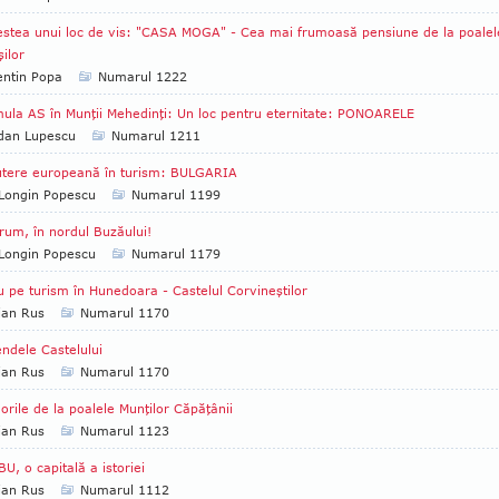
stea unui loc de vis: "CASA MOGA" - Cea mai frumoasă pensiune de la poalel
ilor
entin Popa
Numarul 1222
ula AS în Munţii Mehedinţi: Un loc pentru eternitate: PONOARELE
dan Lupescu
Numarul 1211
utere europeană în turism: BULGARIA
Longin Popescu
Numarul 1199
rum, în nordul Buzăului!
Longin Popescu
Numarul 1179
u pe turism în Hunedoara - Castelul Corvineştilor
ian Rus
Numarul 1170
ndele Castelului
ian Rus
Numarul 1170
rile de la poalele Munţilor Căpăţânii
ian Rus
Numarul 1123
U, o capitală a istoriei
ian Rus
Numarul 1112