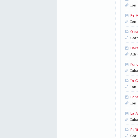
Ion 
Pe A
Ion 
O ca
Corn
Daca
Adri
Fund
Iuli
In G
Ion 
Pens
Ion 
La A
Iuli
Poft
Cori