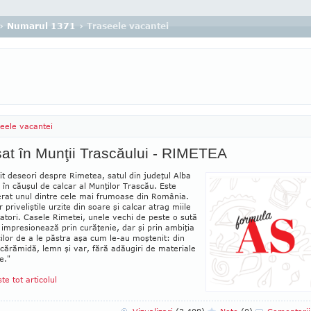
›
Numarul 1371
› Traseele vacantei
eele vacantei
at în Munţii Trascăului - RIMETEA
it deseori despre Rimetea, satul din judeţul Alba
 în căuşul de cal­car al Munţilor Trascău. Este
erat unul dintre cele mai frumoase din România.
 priveliştile urzite din soare şi calcar atrag miile
tatori. Casele Rimetei, unele vechi de peste o sută
 impresionează prin curăţenie, dar şi prin ambiţia
cilor de a le păstra aşa cum le-au moştenit: din
 cărămidă, lemn şi var, fără adăugiri de materiale
e."
ste tot articolul