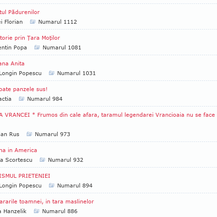
tul Pădurenilor
i Florian
Numarul 1112
torie prin Ţara Moţilor
entin Popa
Numarul 1081
ana Anita
Longin Popescu
Numarul 1031
oate panzele sus!
ctia
Numarul 984
 VRANCEI * Frumos din cale afara, taramul legendarei Vrancioaia nu se face
ian Rus
Numarul 973
na in America
a Scortescu
Numarul 932
ISMUL PRIETENIEI
Longin Popescu
Numarul 894
ararile toamnei, in tara maslinelor
a Hanzelik
Numarul 886