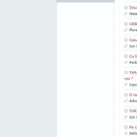
Ţinu
Mate
Călă
Flor
Cab
Ion 
Cu t
Reda
TARA
ras *
Cipr
O lu
Adin
TUR
Ion 
Pe c
Deli