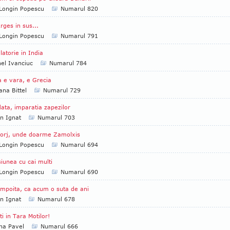
Longin Popescu
Numarul 820
rges in sus...
Longin Popescu
Numarul 791
latorie in India
el Ivanciuc
Numarul 784
 e vara, e Grecia
ana Bittel
Numarul 729
ata, imparatia zapezilor
an Ignat
Numarul 703
orj, unde doarme Zamolxis
Longin Popescu
Numarul 694
iunea cu cai multi
Longin Popescu
Numarul 690
mpoita, ca acum o suta de ani
an Ignat
Numarul 678
iti in Tara Motilor!
na Pavel
Numarul 666