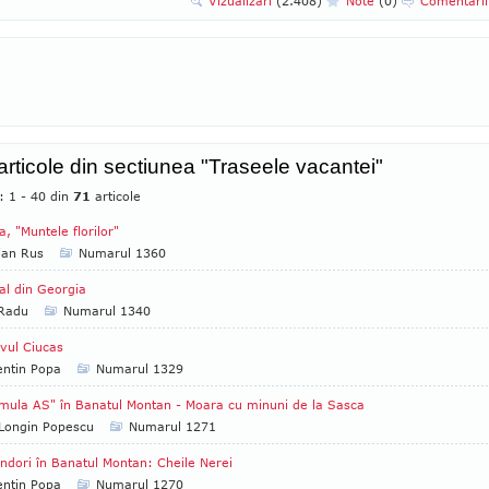
Vizualizari
(2.408)
Note
(0)
Comentari
 articole din sectiunea "Traseele vacantei"
: 1 - 40 din
71
articole
a, "Muntele florilor"
ian Rus
Numarul 1360
al din Georgia
 Radu
Numarul 1340
vul Ciucas
entin Popa
Numarul 1329
mula AS" în Banatul Montan - Moara cu minuni de la Sasca
Longin Popescu
Numarul 1271
ndori în Banatul Montan: Cheile Nerei
entin Popa
Numarul 1270