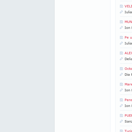
VEL
Iuli
MUNT
Ion 
Pe u
Iuli
ALE
Deli
Octo
Dia
Mare
Ion 
Pen
Ion 
PUER
San
Turi