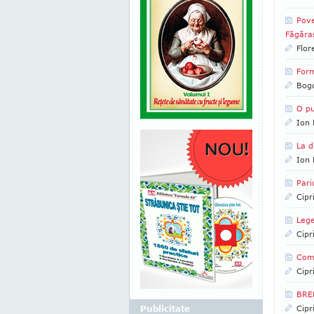
Pove
Făgăraş
Flor
Form
Bog
O p
Ion 
La d
Ion 
Pari
Cipr
Lege
Cipr
Como
Cipr
BREB
Publicitate
Cipr