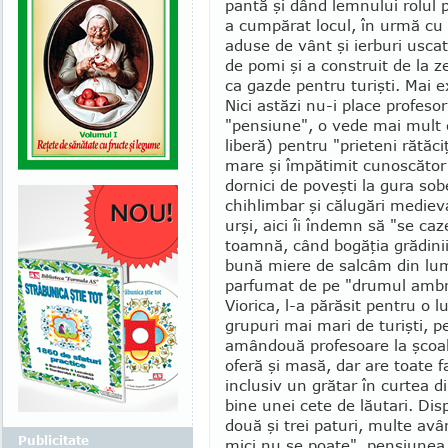
pantă şi dând lemnului rolul p
a cumpărat locul, în urmă cu
aduse de vânt şi ierburi us­cat
de pomi şi a construit de la ze
ca gazde pentru turişti. Mai e
Nici astăzi nu-i place profes
"pensiune", o vede mai mult 
liberă) pentru "prieteni rătăc
mare şi împătimit cunoscător a
dornici de poveşti la gura sobe
chihlimbar şi călugări medieva
urşi, aici îi îndemn să "se ca
toamnă, când bogăţia grădini
bună miere de salcâm din lum
parfumat de pe "drumul ambr
Viorica, l-a pă­răsit pentru o 
grupuri mai mari de turişti, pe
amândouă profesoare la şcoal
oferă şi masă, dar are toate f
inclusiv un grătar în curtea di
bine unei cete de lăutari. Di
două şi trei paturi, multe având
Publicitate
mici nu se poate", pensiunea