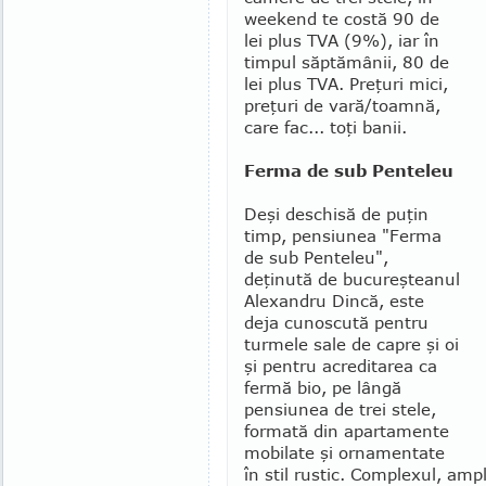
weekend te costă 90 de
lei plus TVA (9%), iar în
timpul săptămânii, 80 de
lei plus TVA. Preţuri mici,
preţuri de vară/toamnă,
care fac... toţi banii.
Ferma de sub Penteleu
Deşi deschisă de puţin
timp, pensiunea "Ferma
de sub Penteleu",
deţinută de bucu­reşteanul
Alexandru Dincă, este
deja cunoscută pentru
turmele sale de capre şi oi
şi pentru acreditarea ca
fermă bio, pe lângă
pensiunea de trei stele,
formată din apartamente
mobilate şi ornamentate
în stil rustic. Complexul, amp