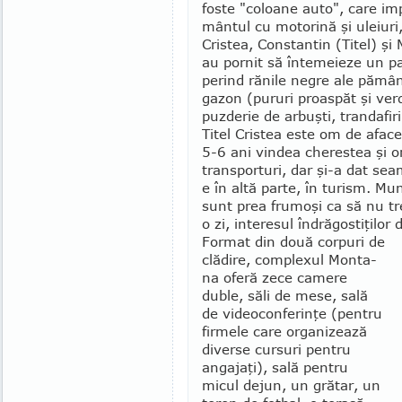
foste "coloane au­to", care i
mântul cu motorină şi ule­iuri,
Cristea, Constantin (Titel) şi 
au pornit să în­temeieze un p
perind rănile negre ale pă­mâ
gazon (pu­­ruri proaspăt şi ver
puzderie de arbuşti, tran­da­fir
Titel Cristea es­te om de afac
5-6 ani vindea cherestea şi o
transporturi, dar şi-a dat sea
e în altă parte, în turism. Mun
sunt prea frumoşi ca să nu tr
o zi, interesul îndrăgostiţilor 
Format din două corpuri de
clă­dire, complexul Mon­ta­
na oferă zece camere
duble, săli de mese, sală
de video­con­ferinţe (pentru
firmele care organizează
diverse cursuri pentru
angajaţi), sală pentru
micul dejun, un grătar, un