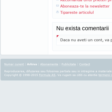
Aboneaza-te la newsletter
Tipareste articolul
Nu exista comentarii
Daca nu aveti un cont, va p
Numar curent
|
Arhiva
|
Abonamente
|
Publicitate
|
Contact
Reproducerea, difuzarea sau folosirea partiala sau in intregime a materialel
Copyright © 1998-2015
Formula AS
. Va rugam sa cititi cu atentie
termenii s