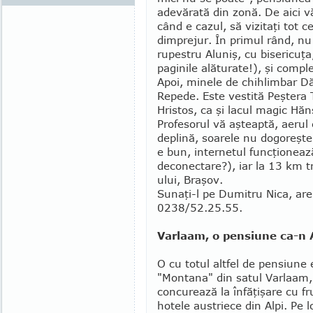
adevărată din zonă. De aici vă
când e cazul, să vizitaţi tot 
dimprejur. În primul rând, nu 
rupestru Aluniş, cu bisericuţa, c
paginile alăturate!), şi comp
Apoi, minele de chih­lim­bar Dă
Repede. Este vestită Peş­tera T
Hristos, ca şi lacul ma­gic Hăns
Pro­fesorul vă aşteaptă, aerul e
deplină, soarele nu dogoreşte 
e bun, internetul func­ţio­nea
deconectare?), iar la 13 km t
ului, Braşov.
Sunaţi-l pe Dumitru Nica, ar
0238/52.25.55.
Varlaam, o pensiune ca-n 
O cu totul altfel de pensiune 
"Montana" din satul Varlaam,
concurează la înfăţişare cu f
hotele aus­triece din Alpi. Pe 