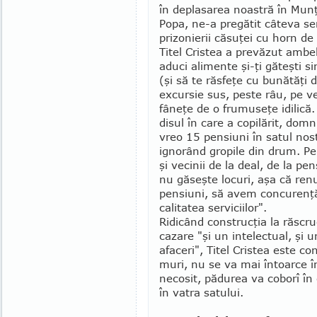
în deplasarea noastră în Munţ
Popa, ne-a pregătit câteva se
prizonierii căsuţei cu horn de
Titel Cristea a prevăzut ambele
aduci alimente şi-ţi găteşti s
(şi să te răsfeţe cu bunătăţi d
excursie sus, peste râu, pe ve
fâneţe de o frumuseţe idilică
disul în care a copilărit, dom
vreo 15 pensiuni în satul nost
ignorând gropile din drum. 
şi ve­cinii de la deal, de la
nu găseşte locuri, aşa că renu
pensiuni, să avem concurenţă,
calitatea serviciilor".
Ridicând construcţia la răscru
cazare "şi un intelectual, şi u
afaceri", Titel Cristea este c
muri, nu se va mai întoarce î
necosit, pădurea va coborî în 
în vatra satului.