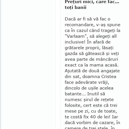
Preţuri mici, care fac...
toţi banii
Dacă ar fi să vă fac o
recomandare, v-aş spune
ca în cazul când trageţi la
"Varlaam", să alegeţi all
inclusive! În afară de
grătarele proprii, lăsaţi
gazda să gătească şi veţi
avea parte de mâncăruri
exact ca la mama acasă.
Ajutată de două angajate
din sat, doamna Cristea
face adevărate vrăji,
dincolo de uşile acelea
batante... Inutil să
numesc şirul de reţete
folo­site, cert este că trei
mese pe zi, cu de toate,
te costă fix 40 de lei! Iar
dacă vorbim de cazare, în
camere de trei stele, în