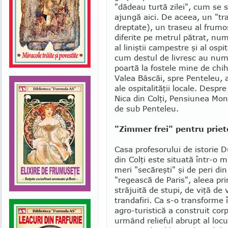
"dădeau turtă zi­lei", cum se s
ajungă aici. De aceea, un "tras
dreptate), un traseu al frumosu
di­ferite pe metrul pătrat, nu­mă
al liniştii campestre şi al ospi
cum destul de li­vresc au numi
poartă la fostele mine de chi
Valea Bâscăi, spre Penteleu, a
ale ospitalităţii locale. Despr
Nica din Colţi, Pensiunea Mo
de sub Penteleu.
"Zimmer frei" pentru prieten
Casa profesorului de istorie 
din Colţi este situată într-o m
meri "secă­reşti" şi de peri din
"regească de Paris", aleea prin
străjuită de stupi, de viţă de 
trandafiri. Ca s-o transforme
agro-turistică a construit corp
urmând relieful abrupt al locul