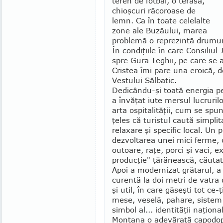
teren de fotbal, o terasă,
chioşcuri răcoroase de
lemn. Ca în toate cele­lalte
zone ale Buzăului, ma­rea
problemă o repre­zin­tă drumur
În condiţiile în care Consiliu
spre Gura Teghii, pe care se a
Cristea îmi pare una eroică, 
Vestului Sălbatic.
Dedicându-şi toată energia pen
a învă­ţat iute mersul lucrurilo
arta ospitalităţii, cum se spun
ţe­les că turistul caută simpli­ta
relaxare şi spe­cific local. Un 
dezvoltarea unei mici ferme, 
outoare, raţe, porci şi vaci, e
producţie" ţără­neas­că, căuta
Apoi a modernizat grătarul, a
curentă la doi me­tri de vatra
şi util, în care găseşti tot ce-
mese, veselă, pahare, sistem a
simbol al... identităţii naţion
Montana o adevărată capodope