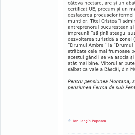
câteva hec­tare, are şi un ab
cer­tificat UE, precum şi un 
desfacerea produselor fermei d
munţilor. Titel Cristea îl admi
antreprenorul bucureştean şi 
împreună "să ţină stea­gul su
dezvoltarea turistică a zonei 
"Drumul Ambrei" la "Drumul 
străbate cele mai frumoase pe
acestui gând i se va asocia şi 
atât mai bine. Viitorul ar put
sălbatica vale a Bâscăi, din M
Pentru pensiunea Montana, s
pensiunea Ferma de sub Pent
Ion Longin Popescu