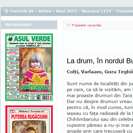
Formula AS
›
Arhiva
›
Anul 2015
›
Numarul 1179
›
Traseele
Recomandari
Traseele vacantei
La drum, în nordul Bu
Colţi, Varlaam, Gura Teghii,
Sunt nume de localităţi din j
pe care, ca să le vizităm, am 
mai proaste drumuri din Ţar
Dar nu despre drumuri vreau 
pen­tru că, în mod curios, turi
ieşeau cu faţa radioasă de la
Chihlimbarului sau din celebre
rupestre păreau a nu-şi mai 
gropile prin care trecuseră cu