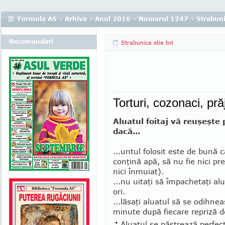
Formula AS
›
Arhiva
›
Anul 2016
›
Numarul 1247
›
Strabuni
Recomandari
Strabunica stie tot
Torturi, cozonaci, prăj
Aluatul foitaj vă reuşeşte 
dacă...
...untul folosit este de bună c
conţină apă, să nu fie nici pr
nici înmuiat).
...nu uitaţi să împachetaţi alu
ori.
...lăsaţi aluatul să se odihne
minute după fiecare repriză de
Aluatul se păstrează per­fect 