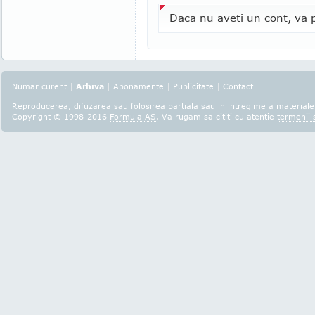
Daca nu aveti un cont, va p
Numar curent
|
Arhiva
|
Abonamente
|
Publicitate
|
Contact
Reproducerea, difuzarea sau folosirea partiala sau in intregime a materialel
Copyright © 1998-2016
Formula AS
. Va rugam sa cititi cu atentie
termenii s