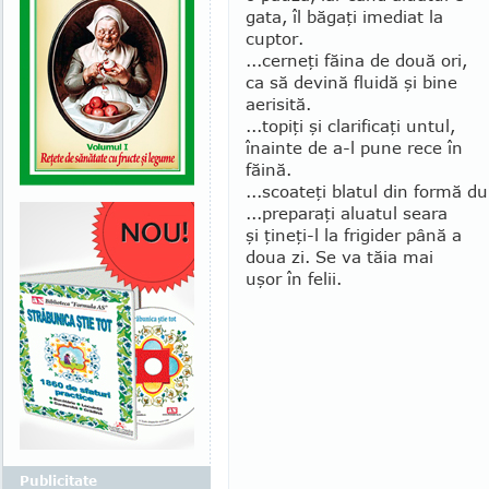
gata, îl băgaţi imediat la
cuptor.
...cerneţi făina de două ori,
ca să devină fluidă şi bine
aerisită.
...topiţi şi clarificaţi untul,
îna­inte de a-l pune rece în
făină.
...scoateţi blatul din formă du­
...preparaţi aluatul seara
şi ţineţi-l la frigider până a
doua zi. Se va tăia mai
uşor în felii.
Publicitate