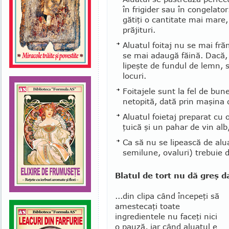
în frigider sau în congelato
gă­tiţi o cantitate mai mare
prăjituri.
Aluatul foitaj nu se mai frăm
se mai ada­u­gă făi­nă. Dacă, 
lipeşte de fundul de lemn, 
locuri.
Foitajele sunt la fel de bu
netopită, dată prin maşina 
Aluatul foietaj preparat cu
ţuică şi un pahar de vin alb
Ca să nu se lipească de alua
se­milune, ovaluri) trebuie d
Blatul de tort nu dă greş da
...din clipa când începeţi să
amestecaţi toate
ingredientele nu faceţi nici
o pauză, iar când aluatul e