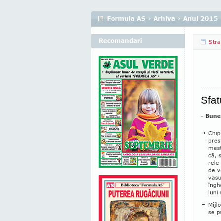
Formula AS
›
Arhiva
›
Anul 2015
Recomandari
Stra
Sfat
- Bune 
Chip
pres
mest
că, 
rele
de v
va­s
îngh
luni
Mijl
se pu