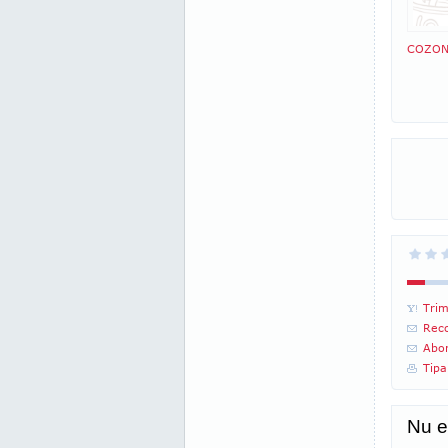
COZON
Trim
Reco
Abon
Tipa
Nu e