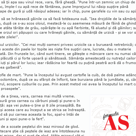
să ţii apa sau vinul rece, vara, fără ghea­ţă. "Pune într-un zemnic un chiup de 
c, îm­ple-l cu apă rece de fântânea, pune împrejurul lui nă­sip supţire până
ape de gură şi udă năsipul ade­sea; iar în chip, pune garafele cu vin sau cu ap
să se hrănească găinile ca să facă tot­deauna ouă. "Iea drojdiile de la sămânţ
n, după ce s-au scos oloiul, mestecă-le cu ase­menea măsură de făină de ghin­d
pe atâta tărâţe de grâu, opărăşte-le cu apă fier­bin­te, fă aluatul şi dă găi­nilor; 
be orzul ori pă­pu­şoii cu care hrăneşti găinile, cu sămânţă de urzică - şi se vor 
ate zilele!".
sul urzicilor. "Cei mai mulţi oameni privesc ur­zi­cile ca o burueană netrebnică; 
e aceste din paele lor topite ies nişte fire supţiri care, lucrate, dau o materie
cată. Din frunzele lor, când sunt tinere, se găteşte o mâncare care nu numai că
 plăcută ci şi forte uşoară şi sănătoasă. Sămânţa amestecată cu nutreţul cailor 
 iuţi şi părul lor luciu; iear ră­dăcina lor feartă cu puţină peatră acră dă o frum
ea galbenă".
ofle de mart. "Pune la începutul lui avgust cartofle la cuib, de doă palme adânc
a octombre, după ce au sfârşit de înflorit, taie buruiana până la ju­mătate, şi, c
irul, acopere cuiburile cu pae. Prin acest metod vei avea la în­ceputul lui mart c
e proaspete".
 de a ţinea, vara, carnea mai multă vreme.
sură gros carnea cu căr­buni pisaţi şi pune-o în
niţă: aşa vei putea-o ţine şi 8 zile proaspătă. Ba
 şi a­ceea care au început a se strica se îndreaptă.
d să pui car­nea aceasta la foc, spal-o întâi de
uni şi apoi pu­ne-o la fert".
 de a scoate peş­telui din ieaz mirosul de glod.
ştecare ştie că peştele de ieaz are întot­deauna nu
i miros, dar şi gust de glod. Atâta mirosul cât şi