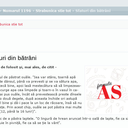
›
Numarul 1196
›
Strabunica stie tot
› Sfaturi din bătrâni
bunica stie tot
uri din bătrâni
de folosit şi, mai ales, de citit -
ul de păstrat ouăle. "Iea var stâns, toarnă apă
te dânsul, până va prevesti şi se va sătura apa,
ecă bine, apoi lasă meste­cătura să să limpe­zeas­
scurge apa cea limpede şi toarn-o în vasul în ca­
 ai pus ouăle, încât să prevestească pres­te dînsele
o do­uă degete, după aceasta în­chide ori astupă
ul bine şi dă-i pace la un loc de ră­coa­re, însă să nu
eţe. Prin acest chip, ouăle se pot păs­tra mai multe
 (12, până la 16 luni!)".
oc de a păstra laptele. "O lingură de hrean aruncat în­tr-o oală de lapte, fie ca s
­ie în pivniţă, fie ca să se ţie la vânt".