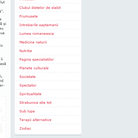
lut
Clubul dietelor de slabit
ă".
Frumusete
a
ă şi
Intrebarile saptamanii
sau
oua
Lumea romaneasca
Medicina naturii
cu
Nutritie
îi
Pagina specialistilor
oasă
Planete culturale
i,
Societate
ând
ar­
Spectator
Spiritualitate
Strabunica stie tot
Sub lupa
Terapii alternative
Zodiac