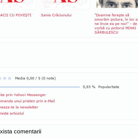
ACII CU POVEŞTI
Sania Crăciunului
"Doamne fereşte să
omorâm pictura, în loc s
ne învie ea pe noi!" - de
vorbă cu pictorul MIHAI
SÂRBULESCU
Media 0,00 / 5 (0 note)
5,93 %
Popularitate
ite prin Yahoo! Messenger
manda unui prieten prin e-Mail
eaza-te la newsletter
reste articolul
xista comentarii