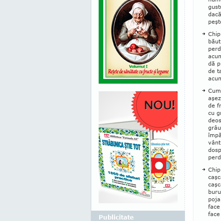
gust
dacă
peşt
Chip
băut
perd
acum
dă p
de t
acum
Cum 
aşez
de f
cu g
deos
grâu
împă
vânt
dosp
perd
Chip
caşc
caşc
buru
poja
face
face
Publicitate