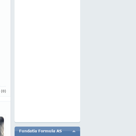
i
(0)
Fundatia Formula AS