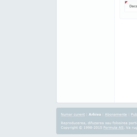
Daca
Numar curent
|
Arhiva
|
Abonamente
|
Pub
Reproducerea, difuzarea sau folosirea partia
Copyright © 1998-2015
Formula AS
. Va ru