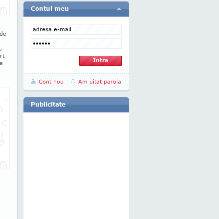
Contul meu
 de
,
rt
ge
Cont nou
Am uitat parola
Publicitate