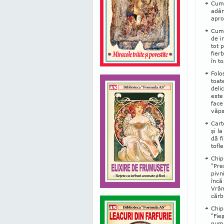
Cum 
adân
apro
Cum 
de i
tot 
fier
în to
Folo
toat
deli
este
face
văps
Cart
şi l
dă f
tofl
Chip
"Pre
piv­
încă
Vrân
cărb
Chip
"Fie
numa