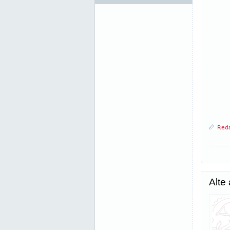
Reda
Alte