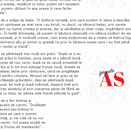
ul acesta, neplăcut cu totul, putem să-l scoatem
 punem cărbuni în apa aceea în care ferbe
ele".
 de a scăpa de beţie. "O doftorie cercată, prin care suntem în stare a desvăţa
uri spirtoase pe acei care i-au biruit, nu darul, ce năravul beţiei, prin carele
em nu numai cinstea şi averea, dar şi sănătatea şi chiar viaţa, împărtăşim aici
. În toată dimineaţa, să pu­nem în băutura obişnuită vro câteva picături de spi
ucioasă, şi în cu­rândă vreme, vom avea mulţu­mirea de a vedea că be­ţivul fu
alis­ma­nul său şi numai cu greaţă va privi la băutura aceea ca­re i-au fost până
 nectar şi mană".
se păstrează mai mulţi ani grâul. "Du­pă ce s-au
at grâ­ul în hambar, pune pes­te el o pătură bună
runze de nuc verzi; după ce se usucă ames­tică-le
râul şi în tot anul adaoge frun­ze nouă. Aces­te se
ebesc lesne prin vân­tu­rare, când se pre­găteşte
l pentru vânzare. Mirosul cel tare şi greu ce se
rtăşeşte grăunţelor, deşi se păstrează după
urat, ba încă şi după măcinat, dispare însă prin
irea aluatului şi prin coacerea pânei de făină se
e cu totul, iar pânea este foarte plăcută la gust".
 de a feri brânza şi
avalul de viermi. "Învăleşte
avalul sau brânza în
iana pe care o numim
rniţă, şi vei vide că nu vor
 vermi. Tot aceea slujbă ne
 şi frunza de mesteacăn".