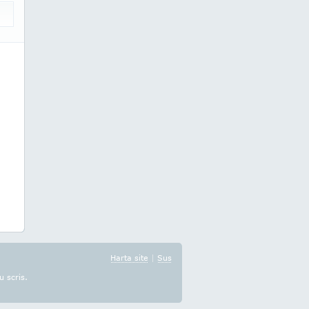
Harta site
|
Sus
u scris.