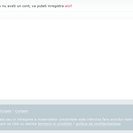
 nu aveti un cont, va puteti inregistra
aici
!
licitate
|
Contact
la sau in intregime a materialelor prezentate este interzisa fara acordul nostr
gam sa cititi cu atentie
termenii si conditiile
/
politica de confidentialitate