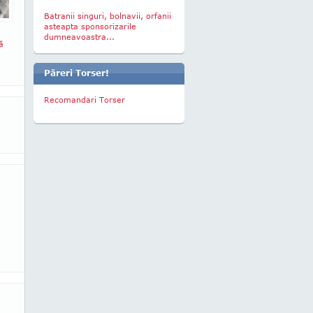
Batranii singuri, bolnavii, orfanii
asteapta sponsorizarile
dumneavoastra...
ă
Păreri Torser!
Recomandari Torser