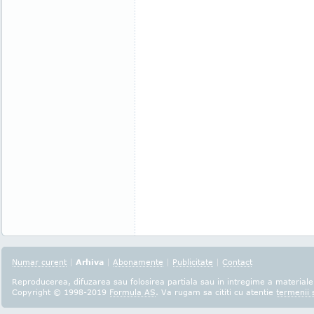
Numar curent
|
Arhiva
|
Abonamente
|
Publicitate
|
Contact
Reproducerea, difuzarea sau folosirea partiala sau in intregime a materialel
Copyright © 1998-2019
Formula AS
. Va rugam sa cititi cu atentie
termenii s