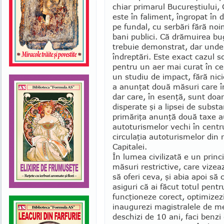
chiar primarul Bucu­reş­tiului,
este în faliment, îngropat în 
pe fundal, cu serbări fără noim
bani pu­blici. Că drămuirea bug
trebuie demons­trat, dar unde 
îndreptări. Este exact cazul s
pentru un aer mai curat în cen
un studiu de impact, fără nic
a anunţat două măsuri care în
dar care, în esenţă, sunt doar o
disperate şi a lipsei de substan
primăriţa anunţă două taxe au
autoturis­me­lor vechi în centr
circulaţia auto­tu­ris­me­lor din 
Capitalei.
În lumea civilizată e un princ
măsuri restrictive, care vizea
să oferi ceva, şi abia apoi să c
asiguri că ai făcut totul pent
funcţioneze corect, optimizezi 
inaugurezi ma­­gistralele de m
deschizi de 10 ani, faci benzi 