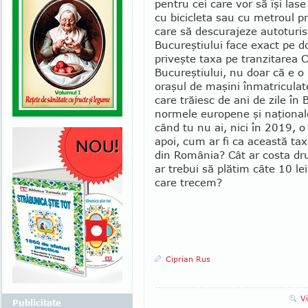
pentru cei care vor să îşi lase
cu bicicleta sau cu metroul pri
care să descurajeze autoturis
Bucureştiului face exact pe do
priveşte taxa pe tranzitarea Ca
Bucureş­tiului, nu doar că e o
oraşul de maşini înmatriculat
care trăiesc de ani de zile în 
normele europene şi naţionale
când tu nu ai, nici în 2019, o 
apoi, cum ar fi ca această taxă
din România? Cât ar costa dru
ar trebui să plătim câte 10 le
care trecem?
Ciprian Rus
V
Publicitate