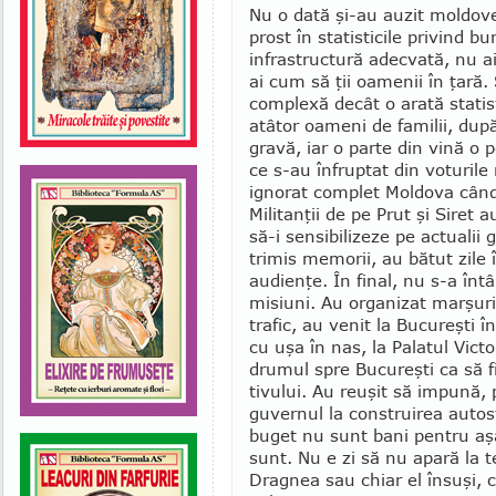
Nu o dată şi-au auzit moldove
prost în statis­ticile privind b
infrastructură adec­vată, nu ai
ai cum să ţii oamenii în ţa­ră
complexă decât o arată statist
atâtor oameni de familii, dup
gravă, iar o parte din vină o p
ce s-au în­fruptat din voturile
ignorat complet Mol­dova când
Militanţii de pe Prut şi Siret a
să-i sen­sibilizeze pe actualii
trimis memorii, au bătut zile 
audienţe. În final, nu s-a în­
misiuni. Au organizat marşuri,
trafic, au venit la Bucureşti 
cu uşa în nas, la Pa­latul Vict
drumul spre Bucureşti ca să fi
tivului. Au reuşit să impună, 
guvernul la construirea autost
buget nu sunt bani pentru aşa
sunt. Nu e zi să nu apară la t
Dragnea sau chiar el însuşi, 