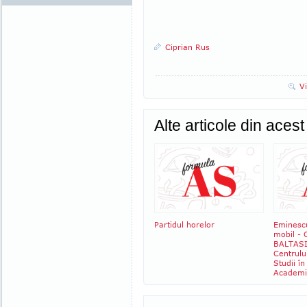
Ciprian Rus
V
Alte articole din aces
Partidul horelor
Eminescu
mobil - 
BALTASIU
Centrulu
Studii î
Academi