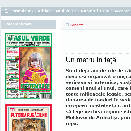
Formula AS
›
Arhiva
›
Anul 2019
›
Numarul 1358
›
Accente
Recomandari
Accente
Un metru în faţă
Sunt deja ani de zile de câ
dova s-a organizat o mişcar
serioasă şi puternică, susţ
oameni unul şi unul, care l
toate mijloacele legale, pe
ţio­narea de fonduri în ve­d
începerii lucră­rilor la o a
să lege vechea regiune is­to
Moldovei de Ar­deal şi, prin
ropa.