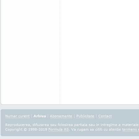
Numar curent
|
Arhiva
|
Abonamente
|
Publicitate
|
Contact
Reproducerea, difuzarea sau folosirea partiala sau in intregime a materialel
Copyright © 1998-2019
Formula AS
. Va rugam sa cititi cu atentie
termenii s