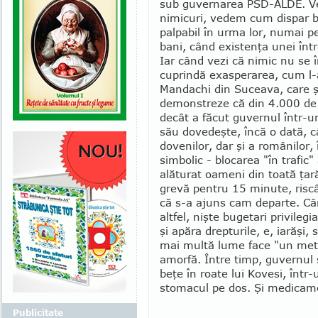
sub guvernarea PSD-ALDE. V
nimicuri, vedem cum dispar b
pal­pa­bil în urma lor, numai pe
bani, când exis­tenţa unei înt
Iar când vezi că nimic nu se 
cuprindă exasperarea, cum l-
Mandachi din Sucea­va, care ş
demonstreze că din 4.000 de e
decât a făcut guvernul într-u
său dovedeşte, încă o dată, 
dovenilor, dar şi a românilor, 
simbolic - blocarea "în trafic
alăturat oameni din toată ţară
grevă pentru 15 minute, riscân
că s-a ajuns cam departe. Când
altfel, nişte bu­ge­tari privileg
şi apăra drepturile, e, iarăşi
mai multă lume face "un metr
amorfă. Între timp, guvernul ş
beţe în roate lui Kovesi, într-
stomacul pe dos. Şi me­dicam
Publicitate