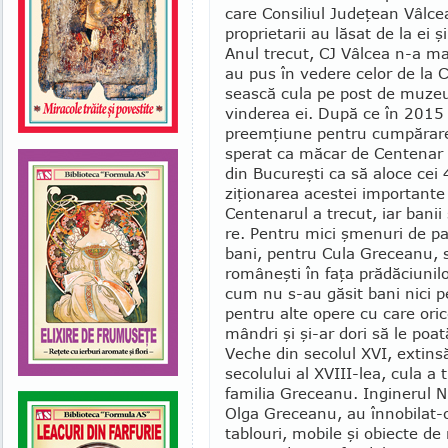
care Consiliul Judeţean Vâlce
pro­prietarii au lă­sat de la ei
Anul trecut, CJ Vâlcea n-a mai 
au pus în vedere celor de la C
sească cula pe post de muzeu 
vin­de­rea ei. După ce în 2015
preem­ţiune pen­tru cumpărarea 
sperat ca măcar de Cen­tenar s
din Bucureşti ca să aloce cei
ziţionarea acestei im­por­tan­te 
Cen­tenarul a trecut, iar banii
re. Pen­tru mici şmenuri de par
bani, pentru Cula Greceanu, sim
româneşti în faţa pră­dăciuni
cum nu s-au găsit bani nici pe
pentru alte opere cu care orice
mândri şi şi-ar dori să le poa­tă
Veche din secolul XVI, extinsă
secolului al XVIII-lea, cula a tr
familia Greceanu. Inginerul Ni
Olga Greceanu, au înno­bi­lat-o,
tablouri, mobile şi obiecte d