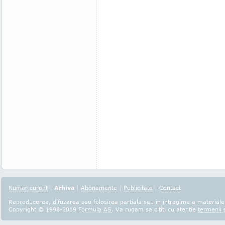
Numar curent
|
Arhiva
|
Abonamente
|
Publicitate
|
Contact
Reproducerea, difuzarea sau folosirea partiala sau in intregime a materialel
Copyright © 1998-2019
Formula AS
. Va rugam sa cititi cu atentie
termenii s