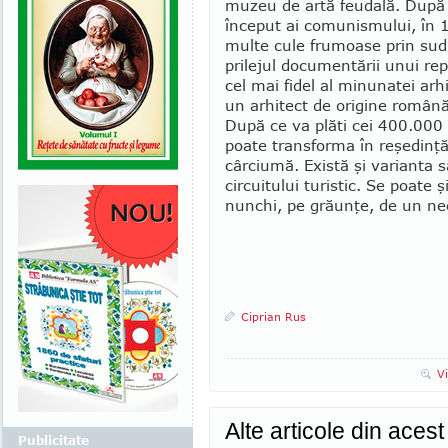
mu­zeu de artă feu­dală. După 
început ai comunismului, în 
multe cu­le fru­moa­se prin sud
prilejul documentării unui rep
cel mai fidel al minunatei ar­h
un arhitect de ori­gine română
După ce va plăti cei 400.000 
poate trans­­­forma în reşedinţ
câr­ciu­mă. Există şi va­rianta
circuitului turistic. Se poate 
nunchi, pe grăunţe, de un nec
Ciprian Rus
V
Alte articole din aces
Publicitate