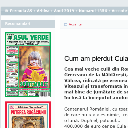
Formula AS
›
Arhiva
›
Anul 2019
›
Numarul 1356
›
Accente
Recomandari
Accente
Cum am pierdut Cul
Cea mai veche culă din Ro
Greceanu de la Măldăreşti,
Vâlcea, ridicată pe vremea 
Viteazul şi transfor­mată 
mai bi­ne de jumătate de se
închisă la începutul anului
Centenarul Româ­niei, cu toată
de care nu s-a ales nimic, tr
o lună. După el, potopul...
400.000 de euro cer pe Cula G