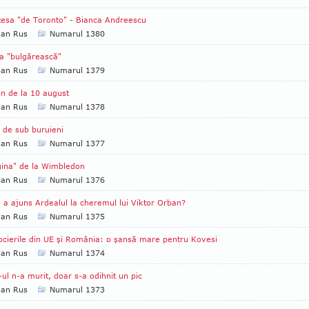
ţesa "de Toronto" - Bianca Andreescu
ian Rus
Numarul 1380
a "bulgărească"
ian Rus
Numarul 1379
n de la 10 august
ian Rus
Numarul 1378
i de sub buruieni
ian Rus
Numarul 1377
ina" de la Wimbledon
ian Rus
Numarul 1376
a ajuns Ardealul la cheremul lui Viktor Orban?
ian Rus
Numarul 1375
cierile din UE şi România: o şansă mare pentru Kovesi
ian Rus
Numarul 1374
ul n-a murit, doar s-a odihnit un pic
ian Rus
Numarul 1373