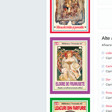
Alte
Afisare
Lide
Cipr
Camp
Cipr
Dor 
Cipr
Fire
Cipr
Dosa
Cipr