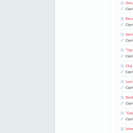
Omu
Cipr
Reva
Cipr
Germ
Cipr
"Ţar
Cipr
Cluj
Cipr
Luni
Cipr
Doct
Cipr
"Cad
Cipr
Inim