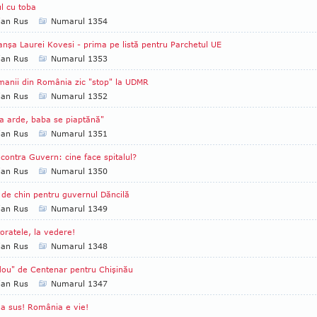
l cu toba
ian Rus
Numarul 1354
nşa Laurei Kovesi - prima pe listă pentru Parchetul UE
ian Rus
Numarul 1353
anii din România zic "stop" la UDMR
ian Rus
Numarul 1352
a arde, baba se piaptănă"
ian Rus
Numarul 1351
 contra Guvern: cine face spitalul?
ian Rus
Numarul 1350
 de chin pentru guvernul Dăncilă
ian Rus
Numarul 1349
oratele, la vedere!
ian Rus
Numarul 1348
ou" de Centenar pentru Chişinău
ian Rus
Numarul 1347
a sus! România e vie!