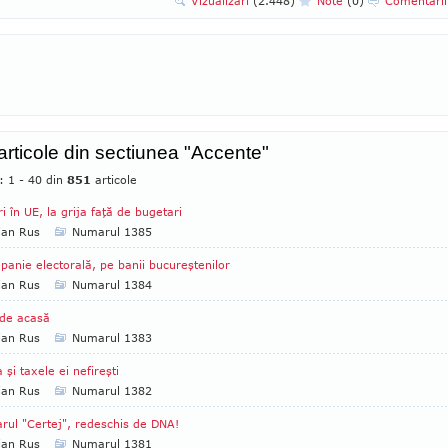
Vizualizari
(2.448)
Note
(0)
Comentari
 articole din sectiunea "Accente"
: 1 - 40 din
851
articole
ri în UE, la grija faţă de bugetari
ian Rus
Numarul 1385
anie electorală, pe banii bucureştenilor
ian Rus
Numarul 1384
de acasă
ian Rus
Numarul 1383
a şi taxele ei nefireşti
ian Rus
Numarul 1382
rul "Certej", redeschis de DNA!
ian Rus
Numarul 1381