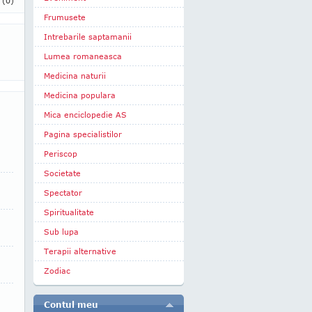
i
(0)
Frumusete
Intrebarile saptamanii
Lumea romaneasca
Medicina naturii
Medicina populara
Mica enciclopedie AS
Pagina specialistilor
Periscop
Societate
Spectator
Spiritualitate
Sub lupa
Terapii alternative
Zodiac
Contul meu