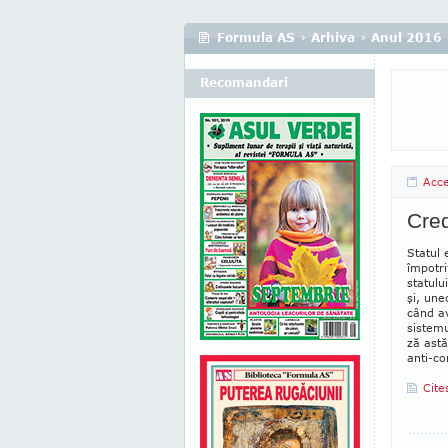
Formula AS
›
Arhiva
›
Anul 2016
Recomandari
Acc
Cred
Statul 
împotri
statulu
şi, une
când av
sistemu
ză astă
anti-co
Cite