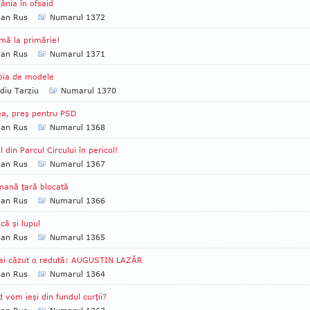
nia în ofsaid
ian Rus
Numarul 1372
mă la primărie!
ian Rus
Numarul 1371
oia de modele
diu Tarziu
Numarul 1370
a, preş pentru PSD
ian Rus
Numarul 1368
l din Parcul Circului în pericol!
ian Rus
Numarul 1367
ană ţară blocată
ian Rus
Numarul 1366
ică şi lupul
ian Rus
Numarul 1365
ai căzut o redută: AUGUSTIN LAZĂR
ian Rus
Numarul 1364
 vom ieşi din fundul curţii?