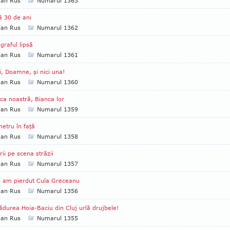
ian Rus
Numarul 1363
 30 de ani
ian Rus
Numarul 1362
graful lipsă
ian Rus
Numarul 1361
i, Doamne, şi nici una!
ian Rus
Numarul 1360
ca noastră, Bianca lor
ian Rus
Numarul 1359
etru în faţă
ian Rus
Numarul 1358
rii pe scena străzii
ian Rus
Numarul 1357
 am pierdut Cula Greceanu
ian Rus
Numarul 1356
ădurea Hoia-Baciu din Cluj urlă drujbele!
ian Rus
Numarul 1355