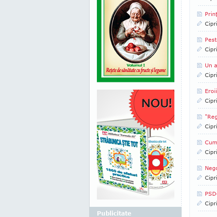
Prin
Cipr
Pest
Cipr
Un a
Cipr
Eroi
Cipr
"Reg
Cipr
Cum 
Cipr
Nego
Cipr
PSD-
Cipr
Publicitate