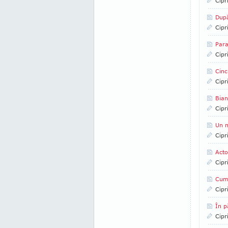
Cipr
După
Cipr
Para
Cipr
Cinc
Cipr
Bian
Cipr
Un m
Cipr
Acto
Cipr
Cum
Cipr
În p
Cipr