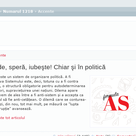
›
Numarul 1218
› Accente
ente
e, speră, iubeşte! Chiar şi în politică
este un sistem de organizare politică. A fi
va Sistemului este, deci, totuna cu a fi contra
i, o struc­tură obligatorie pentru autodeterminarea
ori, supravieţuirea unei naţiuni. Di­lema apare
em de ales între a fi anti-sistem şi a accepta ca
l să fie anti-ce­tă­ţean. O dilemă care se con­tu­rea­
zi, din nou, tot mai mult, pe măsură ce "lupta
rup­ţie" avansează.
ste tot articolul