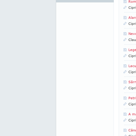
Româ
Cipr
Alar
Cipr
Nev
Clau
Lege
Cipr
Lacu
Cipr
Sărm
Cipr
Petr
Cipr
A m
Cipr
Când