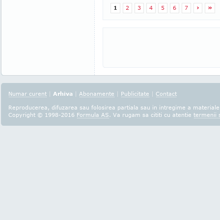
1
2
3
4
5
6
7
›
»
Numar curent
|
Arhiva
|
Abonamente
|
Publicitate
|
Contact
Reproducerea, difuzarea sau folosirea partiala sau in intregime a materialel
Copyright © 1998-2016
Formula AS
. Va rugam sa cititi cu atentie
termenii s