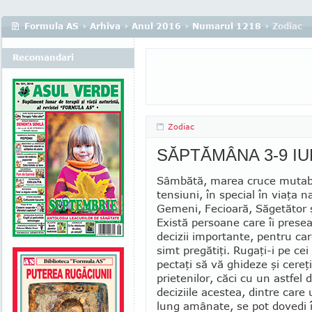
Formula AS
›
Arhiva
›
Anul 2016
›
Numarul 1218
› Zodiac
Recomandari
Zodiac
SĂPTĂMÂNA 3-9 IU
Sâmbătă, marea cruce mutabi
ten­si­uni, în special în viaţa n
Gemeni, Fe­cioa­ră, Săgetător ş
Există persoane care îi pre­se
decizii importante, pentru car
simt pregătiţi. Rugaţi-i pe cei
pec­taţi să vă ghideze şi cereţi
prietenilor, căci cu un astfel 
deciziile acestea, dintre care
lung amânate, se pot dovedi î