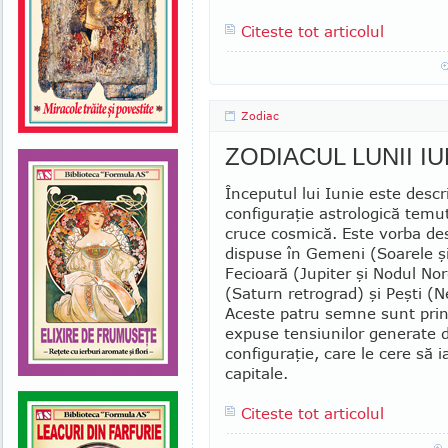
Citeste tot articolul
Zodiac
ZODIACUL LUNII IU
Începutul lui Iunie este descr
configuraţie astrologică tem
cruce cosmică. Este vorba de
dispuse în Gemeni (Soarele ş
Fecioară (Jupiter şi Nodul No
(Saturn retrograd) şi Peşti (
Aceste patru semne sunt prin
expuse tensiunilor generate 
configuraţie, care le cere să ia
capitale.
Citeste tot articolul