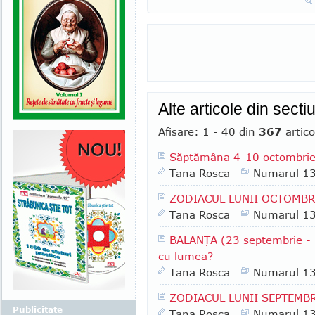
Alte articole din sect
Afisare: 1 - 40 din
367
artico
Săptămâna 4-10 octombri
Tana Rosca
Numarul 1
ZODIACUL LUNII OCTOMBR
Tana Rosca
Numarul 1
BALANŢA (23 septembrie - 2
cu lumea?
Tana Rosca
Numarul 1
ZODIACUL LUNII SEPTEMBR
Publicitate
Tana Rosca
Numarul 1