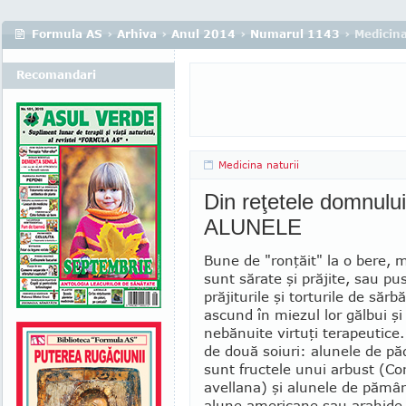
Formula AS
›
Arhiva
›
Anul 2014
›
Numarul 1143
› Medicina
Recomandari
Medicina naturii
Din reţetele domnulu
ALUNELE
Bune de "ronţăit" la o bere, 
sunt sărate şi prăjite, sau pu
prăjiturile şi torturile de sărb
ascund în miezul lor gălbui şi
nebănuite virtuţi tera­peutice
de două soiuri: alunele de pă
sunt fructele unui arbust (Co
avellana) şi alunele de pămân
alune ame­ricane sau arahide,