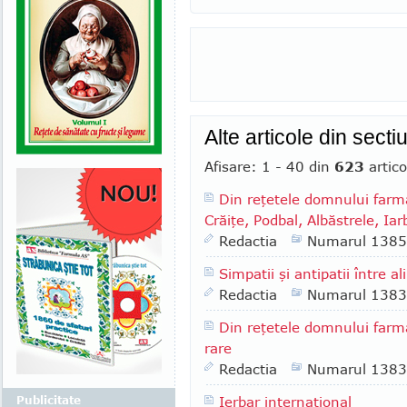
Alte articole din sect
Afisare: 1 - 40 din
623
artico
Din reţetele domnului farmac
Crăiţe, Podbal, Albăstrele, Ia
Redactia
Numarul 1385
Simpatii şi antipatii între
Redactia
Numarul 1383
Din reţetele domnului farm
rare
Redactia
Numarul 1383
Publicitate
Ierbar internaţional