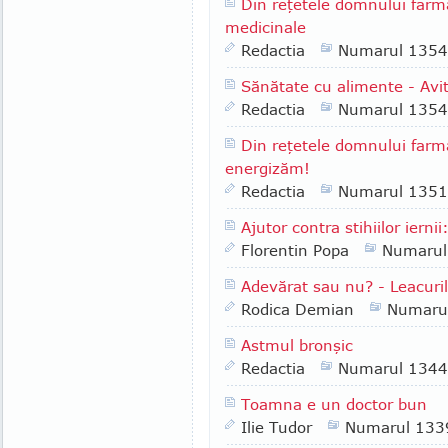
Din reţetele domnului farm
medicinale
Redactia
Numarul 1354
Sănătate cu alimente - Avi
Redactia
Numarul 1354
Din reţetele domnului far
energizăm!
Redactia
Numarul 1351
Ajutor contra stihiilor ier
Florentin Popa
Numarul
Adevărat sau nu? - Leacurile
Rodica Demian
Numaru
Astmul bronşic
Redactia
Numarul 1344
Toamna e un doctor bun
Ilie Tudor
Numarul 133