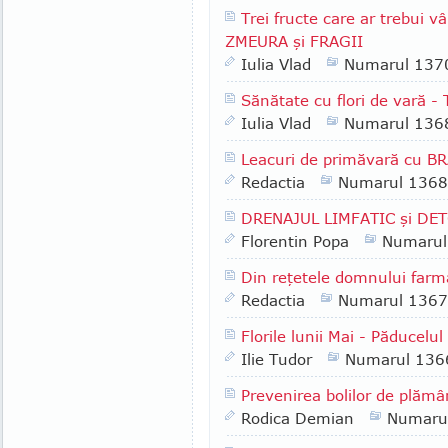
Trei fructe care ar trebui 
ZMEURA şi FRAGII
Iulia Vlad
Numarul 137
Sănătate cu flori de vară - 
Iulia Vlad
Numarul 136
Leacuri de primăvară cu B
Redactia
Numarul 1368
DRENAJUL LIMFATIC şi DE
Florentin Popa
Numarul
Din reţetele domnului farm
Redactia
Numarul 1367
Florile lunii Mai - Păducelul
Ilie Tudor
Numarul 136
Prevenirea bolilor de plămâ
Rodica Demian
Numaru