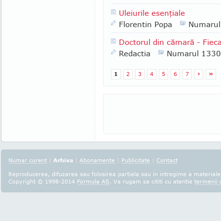
Uleiurile esenţiale
Florentin Popa
Numarul
Doctorul din cămară - Fiecar
Redactia
Numarul 1330
1
2
3
4
5
6
7
›
»
Numar curent
|
Arhiva
|
Abonamente
|
Publicitate
|
Contact
Reproducerea, difuzarea sau folosirea partiala sau in intregime a materialel
Copyright © 1998-2014
Formula AS
. Va rugam sa cititi cu atentie
termenii s