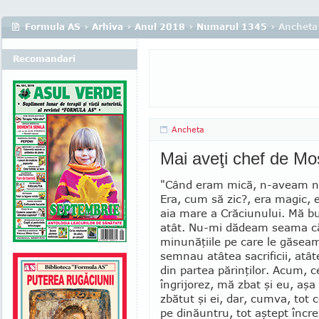
Formula AS
›
Arhiva
›
Anul 2018
›
Numarul 1345
› Ancheta
Recomandari
Ancheta
Mai aveţi chef de Mo
"Când eram mică, n-aveam nic
Era, cum să zic?, era magic, 
aia mare a Cră­ciu­nului. Mă 
atât. Nu-mi dădeam sea­ma c
minună­ţii­le pe care le găse
semnau atâtea sacri­ficii, atâte
din par­tea părinţilor. Acum, c
îngrijorez, mă zbat şi eu, aş
zbătut şi ei, dar, cumva, tot 
pe dinăuntru, tot aştept încre­z