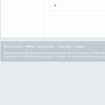
1
Numar curent
|
Arhiva
|
Abonamente
|
Publicitate
|
Contact
Reproducerea, difuzarea sau folosirea partiala sau in intregime a materialel
Copyright © 1998-2018
Formula AS
. Va rugam sa cititi cu atentie
termenii s