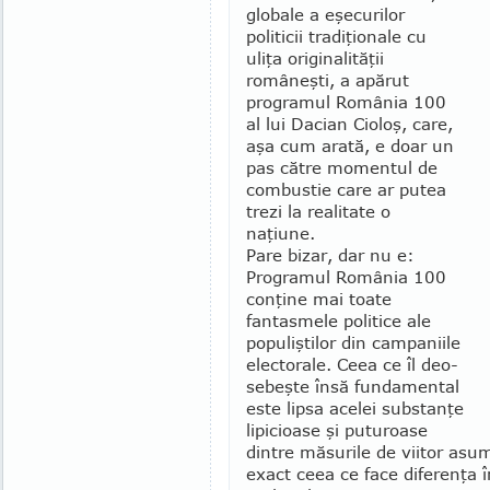
globale a eşecurilor
politicii tra­diţionale cu
uliţa originalităţii
româneşti, a apă­rut
programul România 100
al lui Dacian Cioloş, care,
aşa cum arată, e doar un
pas către momentul de
combustie care ar putea
trezi la realitate o
naţiune.
Pare bizar, dar nu e:
Programul România 100
con­ţine mai toate
fantasmele politice ale
populiş­tilor din campaniile
electorale. Ceea ce îl deo­
se­beş­te însă fundamental
este lipsa acelei substanţe
li­pi­cioase şi puturoase
dintre măsurile de viitor asu­­
exact ceea ce face diferenţa în