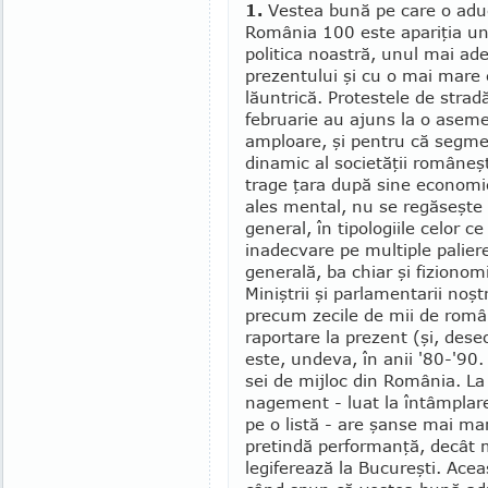
1.
Vestea bună pe care o adu
Ro­mânia 100 este apariţia unu
politica noastră, unul mai ad
prezentului şi cu o mai mare
lăuntrică. Protestele de strad
februarie au ajuns la o asem
amploare, şi pentru că segme
dinamic al societăţii româneşt
trage ţara după sine economi
ales mental, nu se regăseşte în
general, în tipologiile celor 
inadecvare pe mul­tiple palier
gene­rală, ba chiar şi fizionom
Miniştrii şi parlamentarii noş
precum zecile de mii de româ
raportare la pre­zent (şi, deseor
este, undeva, în anii '80-'90. 
sei de mijloc din România. La 
nage­ment - luat la întâmplare
pe o listă - are şanse mai mari
pre­tindă performanţă, decât m
legiferează la Bucu­reşti. Acea