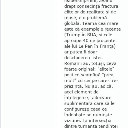
leadership-ului, având
drept con­se­cinţă fractura
elitelor de realitate şi de
mase, e o problemă
globală. Teama cea mare
este că exem­plele recente
(Trump în SUA, şi cele
aproape 40 de procente
ale lui Le Pen în Franţa)
ar putea fi doar
deschiderea listei.
Românii au, totuşi, ceva
foarte original: "elitele"
politice seamănă "prea
mult" cu cei pe care-i re­
pre­zintă. Nu au, adică,
acel element de
înţelegere şi adecvare
suplimentară care să le
configureze ceea ce
îndeobşte se numeşte
viziune. La intersecţia
din­tre turnanta tendinţei