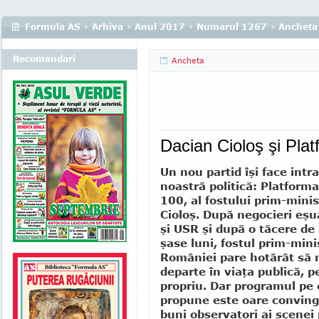
Formula AS
›
Arhiva
›
Anul 2017
›
Numarul 1267
›
Ancheta
Recomandari
Ancheta
Dacian Cioloş şi Pl
Un nou partid îşi face intra
noastră politică: Platfor
100, al fostului prim-mini
Cioloş. După negocieri eş
şi USR şi după o tăcere de
şase luni, fostul prim-mi­ni
României pare hotărât să
de­parte în viaţa publică, p
propriu. Dar pro­gra­mul pe 
propune este oare convingă
buni observatori ai scenei 