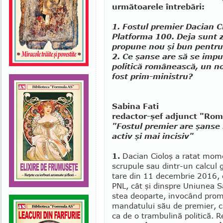
următoarele întrebări:
1. Fostul premier Dacian Ci
Platforma 100. Deja sunt z
propune nou şi bun pentru
2. Ce şanse are să se impu
politică românească, un nou
fost prim-mi­nistru?
Sabina Fati
redactor-şef adjunct "Rom
"Fostul premier are şanse 
activ şi mai incisiv"
1.
Dacian Cioloş a ratat momen
scrupule sau dintr-un cal­cul g
tare din 11 de­cem­brie 2016, c
PNL, cât şi dinspre Uniunea Sa
stea deoparte, invocând prom
mandatului său de pre­mier, c
ca de o trambulină politică. 