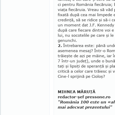
ci pentru Ro­mânia fiecăruia;
viaţa fiecăruia. Vreau să văd p
fixată după cea mai limpede e
credinţă, să se ridice şi să-i 
un mo­ment dat J.F. Kennedy 
după care fiecare dintre voi 
lui, nu socotelile pe care şi le
genunchi.
2.
Întrebarea este: până unde 
asemenea mesaj? Într-o Român
trăieşte de azi pe mâine, iar î
7 într-un ju­deţ), unde o bună
taţi şi lipsiţi de speranţă şi
critică a celor care trăiesc şi
Cine-l sprijină pe Cioloş?
MIHNEA MĂRUŢĂ
redactor-şef pressone.ro
"România 100 este un «alt 
mai adecvat prezentului"