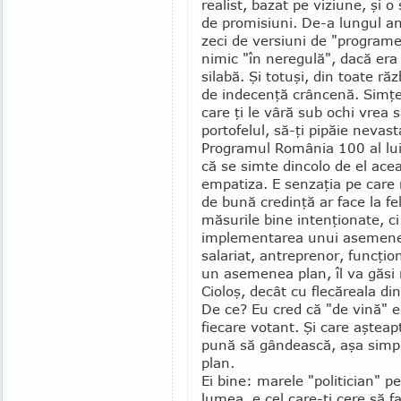
realist, bazat pe viziune, şi o 
de pro­misiuni. De-a lungul ani
zeci de versiuni de "programe 
nimic "în nere­gulă", dacă era s
silabă. Şi totuşi, din toa­te ră
de in­de­cenţă crâncenă. Sim­ţe
care ţi le vâră sub ochi vrea s
porto­fe­lul, să-ţi pipăie nevas
Pro­gra­mul Româ­nia 100 al lu
că se simte dincolo de el acea
empatiza. E senzaţia pe care 
de bună credinţă ar face la f
măsurile bine intenţionate, ci
implementarea unui asemenea
salariat, antreprenor, funcţio
un asemenea plan, îl va găsi
Cioloş, decât cu flecăreala di
De ce? Eu cred că "de vină" e
fiecare votant. Şi care aşteapt
pună să gândească, aşa simp
plan.
Ei bine: marele "politician" pe
lumea, e cel care-ţi cere să 