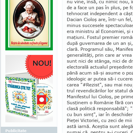
nu vine, însă, cu ni­mic nou, î
de a face un pas în plus, pe fo
tehnocrat in­dependent a câşti
Dacian Cioloş are, într-un fe
minus succesele specta­cu­loas
era ministru al Economiei, şi 
maţiuni. Fostul premier român
după guvernarea de un an şi, 
clară. Programul său, Manifes
generalităţi, prin care ar vr
sunt nici de stânga, nici de d
electorală actualul preşedinte
până acum să-şi asume o po­zi­
ideologic ar pu­tea să-i cucer
carea "#Rezist", sau mai nou,
trul revendicărilor lor statul d
Manifestul lui Cioloş, pe pri­m
Susţinem o Ro­mâ­nie fără co
clasă politică responsabilă";
cu bun simţ", iar în deschider
Pieţei Victoriei, cu zeci de m
astă iarnă. Aceştia sunt alegă
Publicitate
numai că, pentru a-i cuceri, 