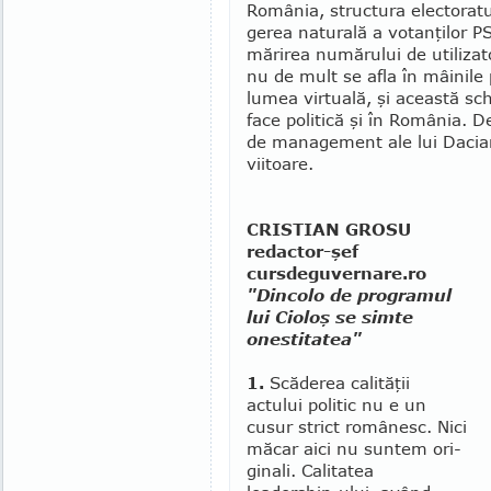
România, structura electoratul
gerea naturală a votanţilor PSD
mărirea numărului de utilizato
nu de mult se afla în mâinile 
lu­mea virtuală, şi această sc
face politică şi în România. De
de management ale lui Dacian
viitoare.
CRISTIAN GROSU
redactor-şef
cursdeguvernare.ro
"Dincolo de programul
lui Cioloş se simte
onestitatea"
1.
Scăderea calităţii
actului politic nu e un
cusur strict românesc. Nici
măcar aici nu suntem ori­
gi­nali. Calitatea