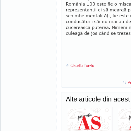
România 100 este fie o mişcar
reprezentanţii ei să meargă pr
schimbe men­ta­lităţi, fie este
conducătorii săi nu mai au de
cucerească puterea. Nimeni nu 
culeagă de jos când se trezes
Claudiu Tarziu
V
Alte articole din aces