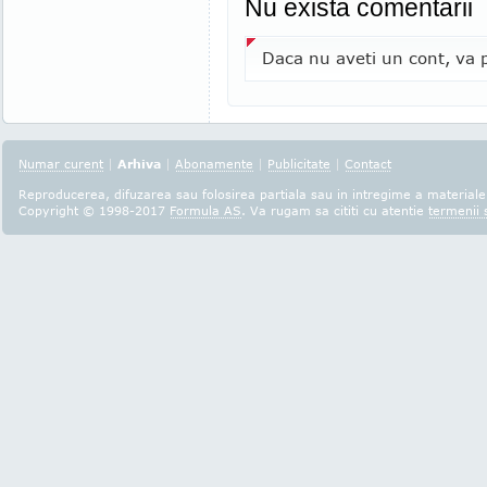
Nu exista comentarii
Daca nu aveti un cont, va p
Numar curent
|
Arhiva
|
Abonamente
|
Publicitate
|
Contact
Reproducerea, difuzarea sau folosirea partiala sau in intregime a materialel
Copyright © 1998-2017
Formula AS
. Va rugam sa cititi cu atentie
termenii s