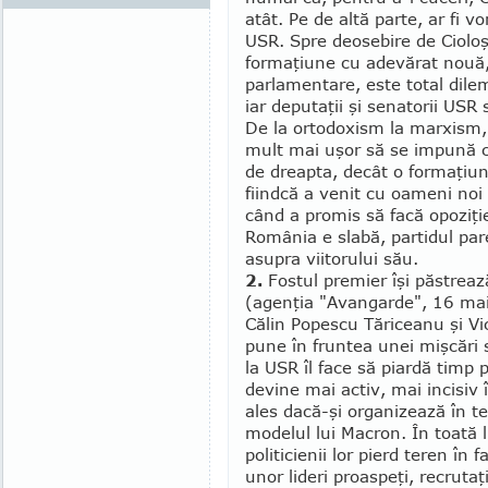
atât. Pe de altă parte, ar fi v
USR. Spre deosebire de Cioloş
formaţiune cu adevărat nouă, 
parlamentare, este total dile­
iar deputaţii şi senatorii USR
De la or­todoxism la marxism,
mult mai uşor să se impună ci
de dreapta, decât o for­maţiu
fiindcă a venit cu oameni noi 
când a promis să facă opoziţie
România e slabă, partidul pare 
asupra viitorului său.
2.
Fostul premier îşi păstrea
(agenţia "Avangarde", 16 mai
Călin Popescu Tă­ri­ceanu şi V
pune în fruntea unei mişcări sa
la USR îl face să piardă timp 
devine mai activ, mai incisiv î
ales dacă-şi or­ganizează în te
modelul lui Macron. În toată lu
politicienii lor pierd teren în
unor lideri proaspeţi, recrutaţ