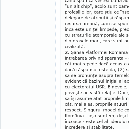
când spun că vestea bună ad
"un alt chip", acolo sunt oamen
profesiile lor, care ştiu ce î
delegare de atribuţii şi răs­pu
resursa umană, cum se spune 
încă este un ţel limpede, precu
cu straturile atemporale ale s
din oraşele mari, care sunt or
civilizată.
2.
Şansa Platformei România 10
întrebarea privind speranţa -
cât mai repede dacă aceasta e
dacă răs­punsul este da, (2) să
să se pronunţe asupra temelor
evident că bazinul iniţial al a
cu elec­to­ratul USR. E nevoie,
priveşte această relaţie. Dar 
să îşi asume atât propriile lim
cât, mai ales, pro­priile atuur
res­­pect. Singurul model de c
România - aşa suntem, deşi t
încoace - este cel al lide­ru­lu
încredere şi stabili­tate.