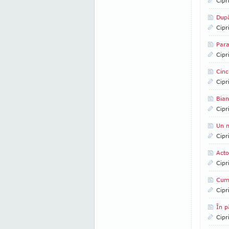
Cipr
După
Cipr
Para
Cipr
Cinc
Cipr
Bian
Cipr
Un m
Cipr
Acto
Cipr
Cum
Cipr
În p
Cipr