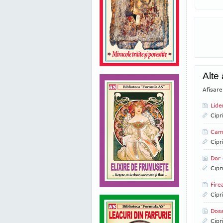
Alte
Afisare
Lide
Cipr
Camp
Cipr
Dor 
Cipr
Fire
Cipr
Dosa
Cipr