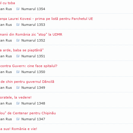
l cu toba
ian Rus
Numarul 1354
nşa Laurei Kovesi - prima pe listă pentru Parchetul UE
ian Rus
Numarul 1353
anii din România zic "stop" la UDMR
ian Rus
Numarul 1352
a arde, baba se piaptănă"
ian Rus
Numarul 1351
 contra Guvern: cine face spitalul?
ian Rus
Numarul 1350
 de chin pentru guvernul Dăncilă
ian Rus
Numarul 1349
oratele, la vedere!
ian Rus
Numarul 1348
ou" de Centenar pentru Chişinău
ian Rus
Numarul 1347
a sus! România e vie!