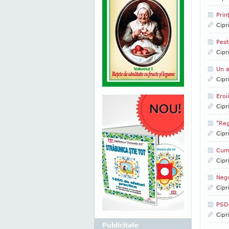
Prin
Cipr
Pest
Cipr
Un a
Cipr
Eroi
Cipr
"Reg
Cipr
Cum 
Cipr
Nego
Cipr
PSD-
Cipr
Publicitate