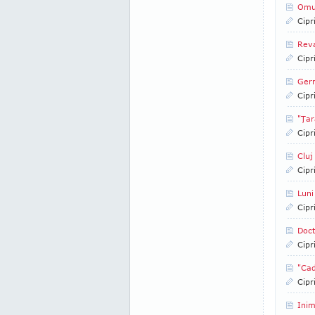
Omu
Cipr
Reva
Cipr
Germ
Cipr
"Ţar
Cipr
Cluj
Cipr
Luni
Cipr
Doct
Cipr
"Cad
Cipr
Inim