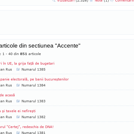
Vizualizari
(2.326)
Note
(1)
Comentari
 articole din sectiunea "Accente"
: 1 - 40 din
851
articole
ri în UE, la grija faţă de bugetari
ian Rus
Numarul 1385
anie electorală, pe banii bucureştenilor
ian Rus
Numarul 1384
de acasă
ian Rus
Numarul 1383
a şi taxele ei nefireşti
ian Rus
Numarul 1382
rul "Certej", redeschis de DNA!
ian Rus
Numarul 1381