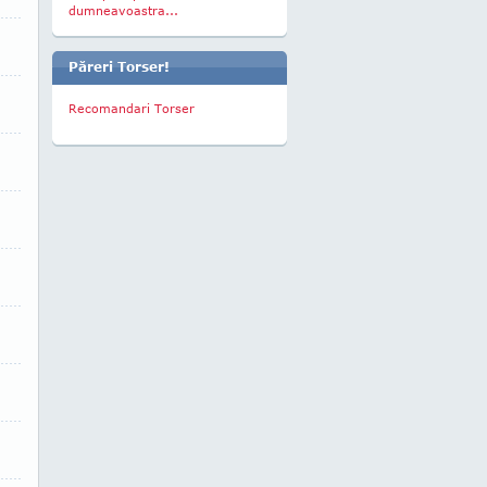
dumneavoastra...
Păreri Torser!
Recomandari Torser