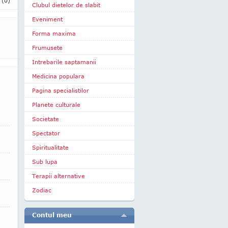
i
(0)
Clubul dietelor de slabit
Eveniment
Forma maxima
Frumusete
Intrebarile saptamanii
Medicina populara
Pagina specialistilor
Planete culturale
Societate
Spectator
Spiritualitate
Sub lupa
Terapii alternative
Zodiac
Contul meu