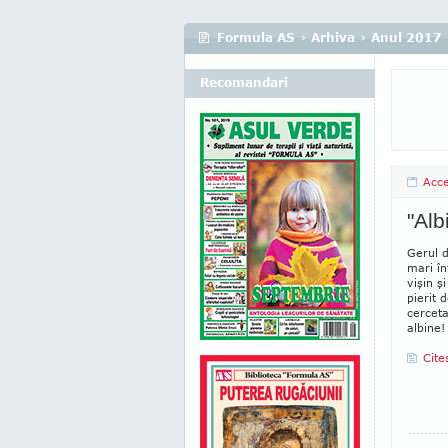
Formula AS
›
Arhiva
›
Anul 2017
Recomandari
Acc
"Alb
Gerul d
mari în
vişin ş
pierit 
cerceta
albine!
Cite