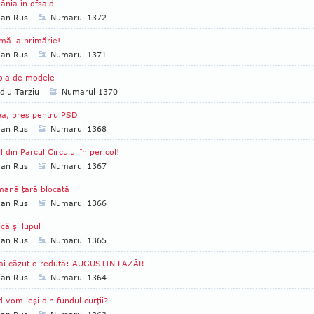
nia în ofsaid
ian Rus
Numarul 1372
mă la primărie!
ian Rus
Numarul 1371
oia de modele
diu Tarziu
Numarul 1370
a, preş pentru PSD
ian Rus
Numarul 1368
l din Parcul Circului în pericol!
ian Rus
Numarul 1367
ană ţară blocată
ian Rus
Numarul 1366
ică şi lupul
ian Rus
Numarul 1365
ai căzut o redută: AUGUSTIN LAZĂR
ian Rus
Numarul 1364
 vom ieşi din fundul curţii?