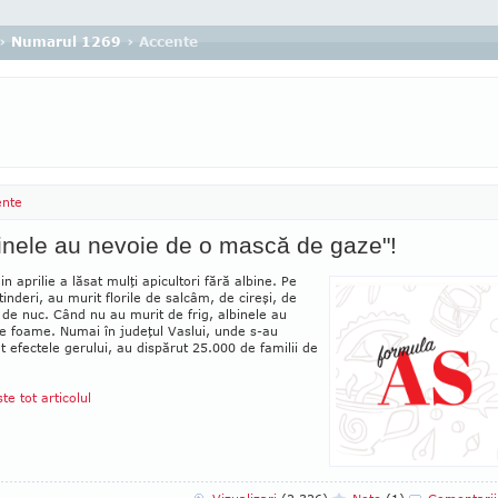
›
Numarul 1269
› Accente
ente
inele au nevoie de o mască de gaze"!
in aprilie a lăsat mulţi apicultori fără albine. Pe
tinderi, au murit florile de salcâm, de cireşi, de
i de nuc. Când nu au murit de frig, albinele au
de foame. Numai în ju­deţul Vaslui, unde s-au
t efectele gerului, au dispărut 25.000 de familii de
ste tot articolul