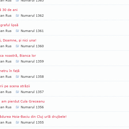
ian Rus
Numarul 1363
 30 de ani
ian Rus
Numarul 1362
graful lipsă
ian Rus
Numarul 1361
i, Doamne, şi nici una!
ian Rus
Numarul 1360
ca noastră, Bianca lor
ian Rus
Numarul 1359
etru în faţă
ian Rus
Numarul 1358
rii pe scena străzii
ian Rus
Numarul 1357
 am pierdut Cula Greceanu
ian Rus
Numarul 1356
ădurea Hoia-Baciu din Cluj urlă drujbele!
ian Rus
Numarul 1355