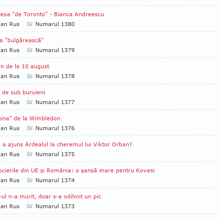
ţesa "de Toronto" - Bianca Andreescu
ian Rus
Numarul 1380
a "bulgărească"
ian Rus
Numarul 1379
n de la 10 august
ian Rus
Numarul 1378
i de sub buruieni
ian Rus
Numarul 1377
ina" de la Wimbledon
ian Rus
Numarul 1376
a ajuns Ardealul la cheremul lui Viktor Orban?
ian Rus
Numarul 1375
cierile din UE şi România: o şansă mare pentru Kovesi
ian Rus
Numarul 1374
ul n-a murit, doar s-a odihnit un pic
ian Rus
Numarul 1373