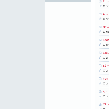
Româ
Cipr
Alar
Cipr
Nev
Clau
Lege
Cipr
Lacu
Cipr
Sărm
Cipr
Petr
Cipr
A m
Cipr
Când