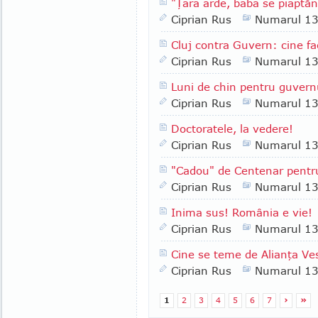
"Ţara arde, baba se piaptă
Ciprian Rus
Numarul 1
Cluj contra Guvern: cine fa
Ciprian Rus
Numarul 1
Luni de chin pentru guvern
Ciprian Rus
Numarul 1
Doctoratele, la vedere!
Ciprian Rus
Numarul 1
"Cadou" de Centenar pentr
Ciprian Rus
Numarul 1
Inima sus! România e vie!
Ciprian Rus
Numarul 1
Cine se teme de Alianţa Ves
Ciprian Rus
Numarul 1
1
2
3
4
5
6
7
›
»