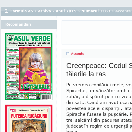
Formula AS
›
Arhiva
›
Anul 2015
›
Numarul 1163
› Accente
Recomandari
Accente
Greenpeace: Codul Sil
tăierile la ras
Pe vremea copilăriei mele, ve
Spirache, un vânzător ambul
zahăr, a dis­pă­rut pentru vreu
din sat... Când am avut ocazi
povestea acelei dispariţii, iat
Spirache fusese la puşcărie. P
trei salcâmi din pă­durea statu
judecat în re­gim de urgenţă ş
ho­va.