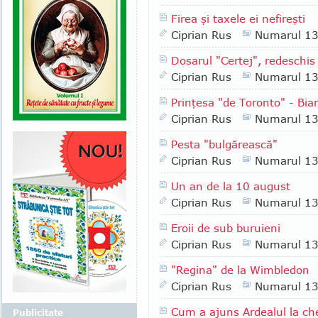
Firea şi taxele ei nefireşti
Ciprian Rus
Numarul 1
Dosarul "Certej", redeschi
Ciprian Rus
Numarul 1
Prinţesa "de Toronto" - Bi
Ciprian Rus
Numarul 1
Pesta "bulgărească"
Ciprian Rus
Numarul 1
Un an de la 10 august
Ciprian Rus
Numarul 1
Eroii de sub buruieni
Ciprian Rus
Numarul 1
"Regina" de la Wimbledon
Ciprian Rus
Numarul 1
Cum a ajuns Ardealul la ch
Publicitate