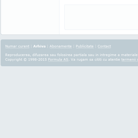
Numar curent
|
Arhiva
|
Abonamente
|
Publicitate
|
Contact
Reproducerea, difuzarea sau folosirea partiala sau in intregime a materialel
Copyright © 1998-2015
Formula AS
. Va rugam sa cititi cu atentie
termenii s