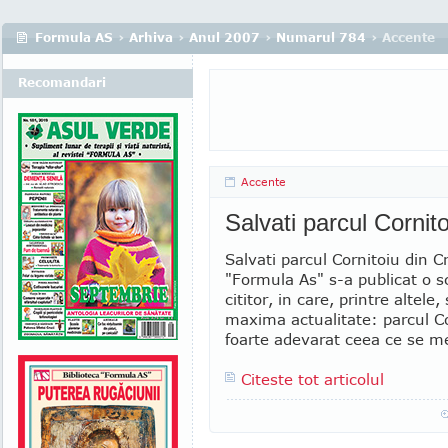
Formula AS
›
Arhiva
›
Anul 2007
›
Numarul 784
› Accente
Recomandari
Accente
Salvati parcul Cornit
Salvati parcul Cornitoiu din C
"Formula As" s-a publicat o s
cititor, in care, printre altele
maxima actualitate: parcul Co
foarte adevarat ceea ce se me
Citeste tot articolul