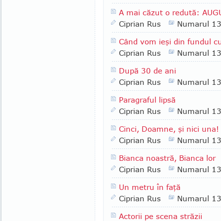
A mai căzut o redută: AU
Ciprian Rus
Numarul 1
Când vom ieşi din fundul cu
Ciprian Rus
Numarul 1
După 30 de ani
Ciprian Rus
Numarul 1
Paragraful lipsă
Ciprian Rus
Numarul 1
Cinci, Doamne, şi nici una!
Ciprian Rus
Numarul 1
Bianca noastră, Bianca lor
Ciprian Rus
Numarul 1
Un metru în faţă
Ciprian Rus
Numarul 1
Actorii pe scena străzii