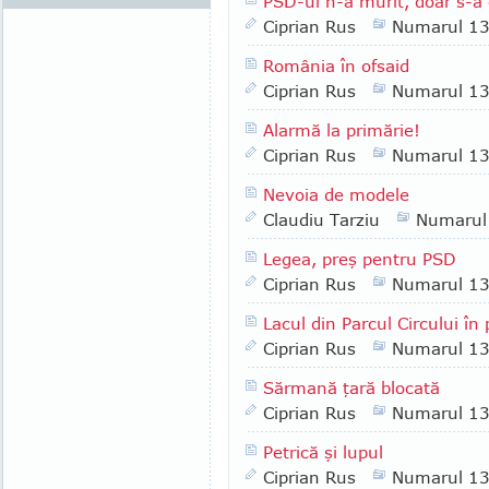
PSD-ul n-a murit, doar s-a 
Ciprian Rus
Numarul 1
România în ofsaid
Ciprian Rus
Numarul 1
Alarmă la primărie!
Ciprian Rus
Numarul 1
Nevoia de modele
Claudiu Tarziu
Numarul
Legea, preş pentru PSD
Ciprian Rus
Numarul 1
Lacul din Parcul Circului în 
Ciprian Rus
Numarul 1
Sărmană ţară blocată
Ciprian Rus
Numarul 1
Petrică şi lupul
Ciprian Rus
Numarul 1