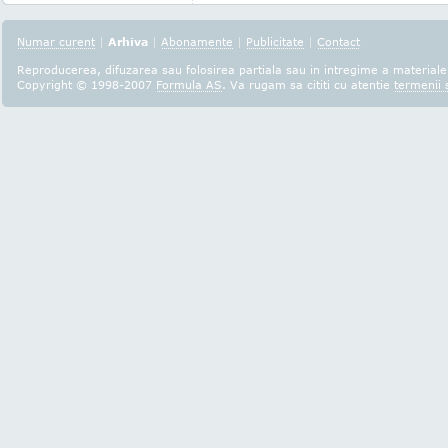
Numar curent
|
Arhiva
|
Abonamente
|
Publicitate
|
Contact
Reproducerea, difuzarea sau folosirea partiala sau in intregime a materialel
Copyright © 1998-2007
Formula AS
. Va rugam sa cititi cu atentie
termenii s