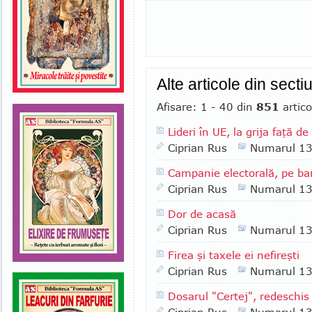
Alte articole din sect
Afisare: 1 - 40 din
851
artico
Lideri în UE, la grija faţă de
Ciprian Rus
Numarul 1
Campanie electorală, pe ban
Ciprian Rus
Numarul 1
Dor de acasă
Ciprian Rus
Numarul 1
Firea şi taxele ei nefireşti
Ciprian Rus
Numarul 1
Dosarul "Certej", redeschi