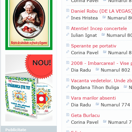
Corina Pavel
Numarul 
Daniel Robu (DE LA VEGAS) 
Ines Hristea
Numarul 8
Atentie! Incep concertele
Iulian Ignat
Numarul 8
Sperante pe portativ
Corina Pavel
Numarul 
2008 - Imbarcarea! - Vise p
Dia Radu
Numarul 802
Vacanta vedetelor. Unde z
Bogdana Tihon Buliga
N
Vara marilor absenti
Dia Radu
Numarul 774
Geta Burlacu
Corina Pavel
Numarul 
Publicitate