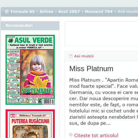
Formula AS
›
Arhiva
›
Anul 2007
›
Numarul 784
› Asii muzic
Recomandari
Asii muzicii
Miss Platnum
Miss Platnum . "Apartin Roma
mod foarte special". Face valu
Germania, cu vocea ei care s
cer. Dar noua descoperire mu
nemtilor este, de fapt, o roma
hotelului mic si cochet unde 
ziaristii asteapta nerabdatori 
sus, de dupa pe...
Citeste tot articolul