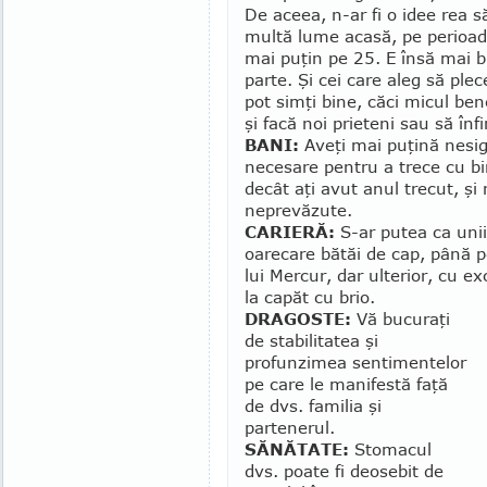
De aceea, n-ar fi o idee rea s
multă lume aca­să, pe pe­rioada
mai puţin pe 25. E însă mai bi
parte. Şi cei care aleg să plec
pot simţi bine, căci mi­­cul ben
şi facă noi prieteni sau să înfi
BANI:
Aveţi mai puţină ne­si­gu
necesare pentru a trece cu bi
decât aţi avut anul trecut, şi 
neprevăzute.
CARIERĂ:
S-ar putea ca unii 
oarecare bătăi de cap, pâ­nă p
lui Mercur, dar ul­terior, cu e
la capăt cu brio.
DRAGOSTE:
Vă bucuraţi
de stabilitatea şi
profunzimea sentimentelor
pe care le manifestă faţă
de dvs. familia şi
partenerul.
SĂNĂTATE:
Stomacul
dvs. poa­te fi deosebit de