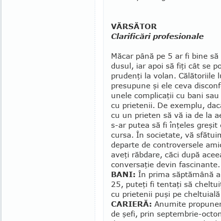
VĂRSĂTOR
Clarificări profesionale
Măcar până pe 5 ar fi bine să 
du­sul, iar apoi să fiţi cât se 
prudenţi la volan. Călătoriile 
presupune şi ele ceva disconfo
unele complicaţii cu bani sau 
cu prietenii. De exemplu, dacă
cu un prieten să vă ia de la a
s-ar putea să fi înţeles greşit
cursa. În so­cie­tate, vă sfătui
departe de contro­ver­­sele ami
aveţi răb­­dare, căci după aceea
conversaţie devin fascinante.
BANI:
În prima săptămână a lu
25, puteţi fi tentaţi să chelt
cu prietenii puşi pe cheltuială
CARIERĂ:
Anumite propuneri 
de şefi, prin sep­tembrie-octo