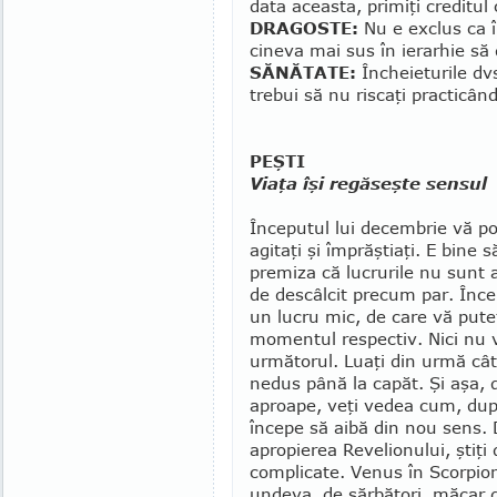
data aceasta, primiţi creditul 
DRAGOSTE:
Nu e exclus ca în
cineva mai sus în ierarhie să
SĂNĂTATE:
Încheieturile dvs
trebui să nu riscaţi practicând
PEŞTI
Viaţa îşi regăseşte sensul
Începutul lui decembrie vă po
agitaţi şi îm­prăş­tiaţi. E bine s
pre­miza că lucrurile nu sunt 
de descâlcit precum par. Înce
un lucru mic, de care vă pute
momentul respectiv. Nici nu v
următorul. Luaţi din urmă câ
nedus până la capăt. Şi aşa, 
aproape, veţi vedea cum, dup
începe să ai­bă din nou sens. D
apropierea Revelionului, ştiţi 
complicate. Venus în Scor­pio
undeva, de sărbători, măcar 