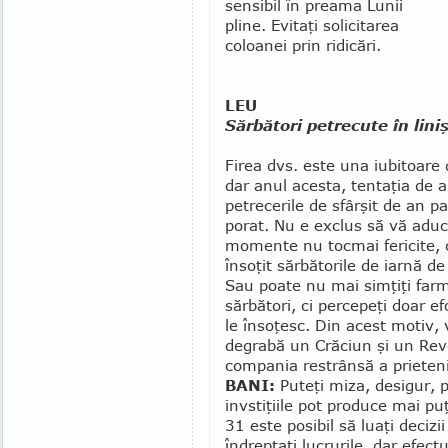
sen­­­­sibil în preama Lunii
pline. Evi­taţi solicitarea
coloanei prin ridicări.
LEU
Sărbători petrecute în lini
Firea dvs. este una iubitoare 
dar anul acesta, ten­taţia de 
petrecerile de sfârşit de an p
po­rat. Nu e exclus să vă adu
momente nu tocmai fericite, 
însoţit sărbătorile de iar­nă de
Sau poate nu mai simţiţi far
sărbă­tori, ci percepeţi doar efo
le însoţesc. Din acest motiv, 
degrabă un Cră­ciun şi un Revel
compania restrânsă a prietenil
BANI:
Puteţi miza, desigur, pe
invstiţiile pot produce mai puţ
31 este posibil să luaţi decizii
îndreptaţi lucrurile, dar efectu