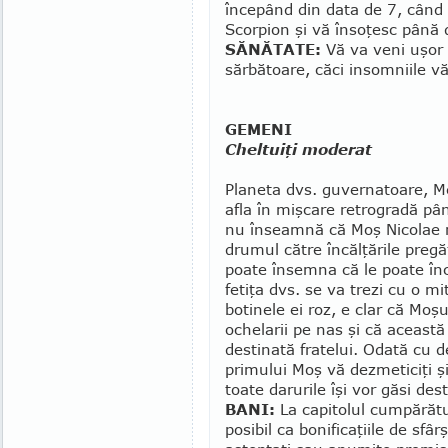
începând din data de 7, când 
Scorpion şi vă însoţesc până 
SĂNĂTATE:
Vă va veni uşor s
sărbătoare, căci insomniile v
GEMENI
Cheltuiţi moderat
Planeta dvs. guvernatoare, M
afla în mişcare re­trogradă pâ
nu în­seam­nă că Moş Nicolae n
drumul către încălţă­ri­le pregă
poate în­semna că le poate în
fetiţa dvs. se va trezi cu o mit
botinele ei roz, e clar că Moş
ochelarii pe nas şi că această
destinată fratelui. Odată cu 
primului Moş vă dezmeticiţi ş
toate darurile îşi vor găsi dest
BANI:
La capitolul cum­pă­ră­t
posibil ca bonificaţiile de sfâ