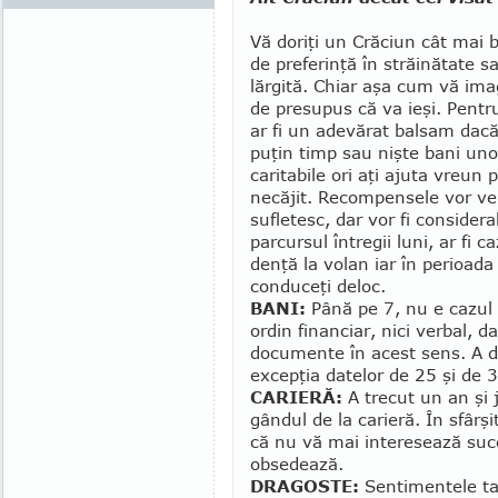
Vă doriţi un Crăciun cât mai b
de preferinţă în străinătate sa
lărgită. Chiar aşa cum vă ima
de pre­supus că va ieşi. Pentr
ar fi un adevărat balsam dacă
puţin timp sau nişte bani uno
caritabile ori aţi ajuta vreun 
necăjit. Recom­pen­sele vor ve
sufletesc, dar vor fi con­sidera
parcursul în­tregii luni, ar fi 
denţă la volan iar în perioada
con­­duceţi deloc.
BANI:
Până pe 7, nu e cazul s
ordin financiar, nici verbal,
documente în acest sens. A do
excepţia da­te­lor de 25 şi de 
CARIERĂ:
A trecut un an şi 
gândul de la carieră. În sfâr­şi
că nu vă mai interesează suc­
obsedează.
DRAGOSTE:
Sentimentele ta