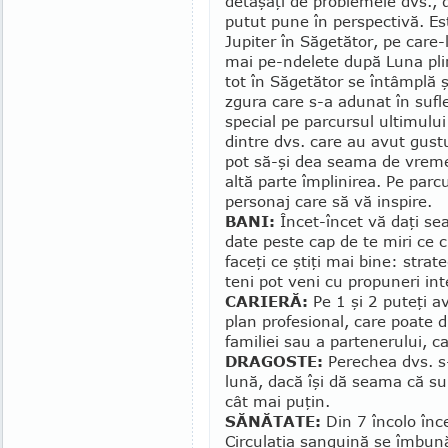
de­ta­şaţi de problemele dvs., 
putut pune în perspectivă. Est
Jupiter în Săgetător, pe care-l
mai pe-ndelete după Luna pli
tot în Săgetător se întâmplă ş
zgura care s-a adunat în sufle
special pe parcursul ultimului
dintre dvs. care au avut gust
pot să-şi dea seama de vremel
altă parte împlinirea. Pe parc
personaj care să vă inspire.
BANI:
Încet-încet vă daţi se
date peste cap de te miri ce 
faceţi ce ştiţi mai bine: strat
teni pot veni cu propuneri int
CARIERĂ:
Pe 1 şi 2 puteţi a
plan profesional, care poate 
familiei sau a partenerului, car
DRAGOSTE:
Perechea dvs. s-
lună, dacă îşi dă seama că sun
cât mai puţin.
SĂNĂTATE:
Din 7 încolo înce
Circulaţia sanguină se îmbun