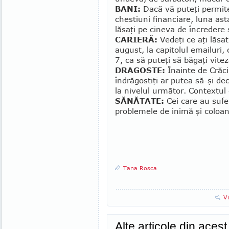
BANI:
Dacă vă puteţi permite
chestiuni financiare, luna asta
lăsaţi pe cineva de încredere
CARIERĂ:
Vedeţi ce aţi lăsat
august, la capito­lul emailuri,
7, ca să puteţi să băgaţi vite
DRAGOSTE:
Înainte de Crăci
îndrăgostiţi ar pu­tea să-şi d
la nivelul următor. Contextul 
SĂNĂTATE:
Cei care au sufe
problemele de inimă şi coloa
Tana Rosca
V
Alte articole din aces