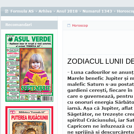
Formula AS
›
Arhiva
›
Anul 2018
›
Numarul 1343
›
Horosco
Recomandari
Horoscop
ZODIACUL LUNII 
- Luna cadourilor se anun
Marele benefic Jupiter şi 
malefic Saturn s-au postat
gardieni cereşti, fiecare în
care o guvernează, pentru
cu onoruri energia Sărbăto
iarnă. Aşa că Jupiter, aflat
Săgetător, ne trezeşte cre
spiritul Crăciunului, iar Sa
Capricorn ne infuzează cu s
ne sprijină şi descurcăreţu