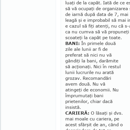
luaţi de la capăt. Iată de ce 
să vă ocupaţi de orga­ni­zarea 
de iarnă după data de 7, mai p
leagă şi e improbabil să mai i
e cazul să fiţi atenţi, nu că s
ca nu cumva să vă propuneţi 
scoateţi la capăt pe toa­te.
BANI:
În primele două
zile ale lunii ar fi de
preferat să nici nu vă
gândiţi la bani, darămite
să acţionaţi. Nici în restul
lunii lu­cru­rile nu arată
grozav. Re­co­man­dări
avem două. Nu vă
atingeţi de economii. Nu
împrumutaţi bani
prietenilor, chiar dacă
insistă.
CARIERĂ:
O lăsaţi şi dvs.
mai moale cu cariera, pe
acest sfârşit de an, când o