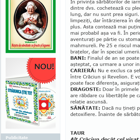
În privinţa săr­bă­to­rilor de ia
dintre dvs. co­chetează cu pl
lung, dar nu sunt prea siguri
limpeziţi, dar întârzierea în d
plus. Asta contează mai puţin,
mai pro­ba­bil aşa va fi. În per
aven­turaţi pe pârtie cu stoma
mahmureli. Pe 25 e ris­cul maxi
braţelor, dar în special umerii
BANI:
Finalul de an se poate 
aşteptat, ca urmare a unor in­
CARIERĂ:
Nu e exclus ca şefi
între Crăciun şi Re­ve­lion. E 
poate face diferenţa, asi­guraţ
DRAGOSTE:
Doar în primele 
are răbdare cu liber­tăţile pe ca
relaţie ascunsă.
SĂNĂTATE:
Dacă nu ţineţi p
detoxifiere. Înainte de săr­băt
TAUR
Publicitate
Alt Crăciun decât cel visat