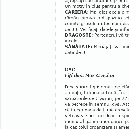
aşteptaţi sau anumite promisiu
Un mo­tiv în plus pentru a ch
CARIERĂ:
Mai ales aceia dint
rămân cumva la dis­poziţia şefi
comite greşeli nu tocmai nese
de 30. Ve­rificaţi datele şi inf
DRAGOSTE:
Partenerul vă tr
încolo.
SĂNĂTATE:
Menajaţi-vă rini
data de 3.
RAC
Fiţi dvs. Moş Crăciun
Dvs. sunteţi guvernaţi de bl
a nopţii, fru­moa­­­sa Lună. Îna
sărbătorile de Crăciun, pe 22,
va pe­trece în semnul dvs. Ast
că în perioada de Lună crescă
veţi avea spor, nu doar în sp
meniu al găsirii unor da­ruri pot
la capito­lul organi­zării şi amen