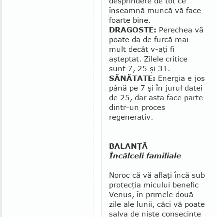
des­prin­dere de tot ce
înseamnă muncă vă face
foarte bine.
DRAGOSTE:
Perechea vă
poate da de furcă mai
mult decât v-aţi fi
aşteptat. Zilele critice
sunt 7, 25 şi 31.
SĂNĂTATE:
Energia e jos
până pe 7 şi în jurul datei
de 25, dar asta face parte
dintr-un proces
regenerativ.
BALANŢĂ
Încâlceli familiale
Noroc că vă aflaţi încă sub
protecţia micului benefic
Venus, în primele două
zile ale lunii, căci vă poate
salva de nişte consecinţe