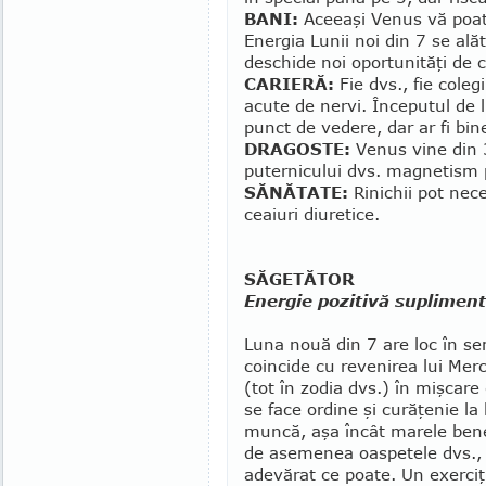
BANI:
Aceeaşi Venus vă poate
Energia Lunii noi din 7 se ală
deschide noi oportunităţi de c
CARIERĂ:
Fie dvs., fie colegi
acute de nervi. În­ceputul de 
punct de vedere, dar ar fi bin
DRAGOSTE:
Venus vine din 
puternicului dvs. mag­ne­tism 
SĂNĂTATE:
Rinichii pot nece
ceaiuri diuretice.
SĂGETĂTOR
Energie pozitivă suplimen
Luna nouă din 7 are loc în se
co­in­­cide cu revenirea lui Me
(tot în zodia dvs.) în mişcare
se face or­dine şi curăţenie la
muncă, aşa încât ma­rele benef
de asemenea oaspetele dvs., 
adevărat ce poate. Un exerciţ