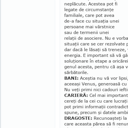
neplăcute. Acestea pot fi
legate de circumstanţe
familiale, care pot avea
de-a face cu situaţia unei
persoane mai vârstnice
sau de termenii unei
relaţii de asociere. Nu e vorb
situaţii care se cer rezolvat
dar dacă le lăsaţi să treneze,
energia. E important să vă gân
soluţionare în etape a oricăre
genul acesta, pentru că aşa v
sărbătorile.
BANI:
Aceştia nu vă vor lips
aceeaşi Venus, generoasă cu 
Nu veţi primi nici cadouri ieft
CARIERĂ:
Cel mai important 
cereţi de la cei cu care lucraţi
pot primi informaţii contradicto
spune, precum şi datele amb
DRAGOSTE:
Recunoaşteţi la 
care aceasta părea să fi renun