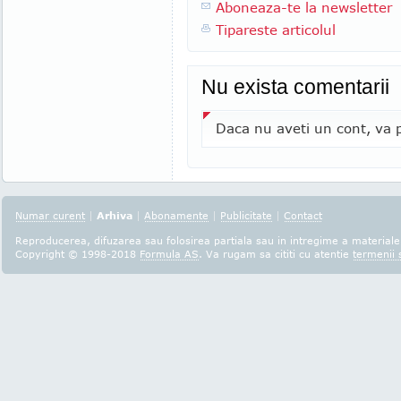
Aboneaza-te la newsletter
Tipareste articolul
Nu exista comentarii
Daca nu aveti un cont, va p
Numar curent
|
Arhiva
|
Abonamente
|
Publicitate
|
Contact
Reproducerea, difuzarea sau folosirea partiala sau in intregime a materialel
Copyright © 1998-2018
Formula AS
. Va rugam sa cititi cu atentie
termenii s