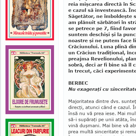
reia mişcarea directă în Sco
e cazul să investească. În
Săgetător, ne îmboldeşte să
am plănuit sărbători în st
se petrece pe 7, fiind favor
suntem deschişi şi la punct
noastre şi ne putem face li
Crăciunului. Luna plină din
un Crăciun tradiţional, înc
preajma Revelionului, pla
sobră, deci ar fi bine să 
în trecut, căci experiment
BERBEC
Nu exageraţi cu sinceritat
Majoritatea dintre dvs. sun­teţ
direcţi, atunci când e cazul. 
însă nu vă prea iese. Mai mult
să-i su­păraţi pe unii atâta, î
vină duşmani. Mai bine vă abţ
prea multă sinceritate şi re­ma