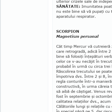
ulterior crizele sale de indep
SĂNĂTATE:
Imunitatea poate
nu este bine să vă pupaţi cu to
aparatului respirator.
SCORPION
Magnetism personal
Cât timp Mercur vă cutreieră 
care retrogradă, adică între 2 
bine să folosiţi înţepături ver
celor ce v-au necăjit în trecut
probabil în urmă cu circa trei 
Răscolirea trecutului se poate
împotriva dvs. Între 2 şi 8, în
regla conturile într-o manieră
constructivă, în urma căreia
să aibă de câştigat. Venus re
fost în septembrie şi octombri
calitatea relaţiilor dvs., acum
Călătoriile lungi şi relaţiile c
în special până pe 5, dar riscu