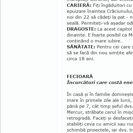
CARIERĂ:
Fiţi îngăduitori cu
epuizare înaintea Crăciunului,
noi din 22 să cădeţi la pat -
seală. Permiteţi-vă aşadar od
DRAGOSTE:
La acest capitol
dinainte. E foarte posibil ca M
conţinând o mare iubire.
SĂNĂTATE:
Pentru cei care s
să se facă din nou simţite afe
circa 18 ani.
FECIOARĂ
Încurcături care costă ene
În casă şi în familie domneşte
mare în primele zile ale lunii,
până pe 7, cât timp şeful dvs.
Mercur, străbate cerul în miş
retrogradă. Faceţi şi desfaceţi
stabiliţi ceva cu amicii sau rud
schimbă proiectele, iar dvs. t