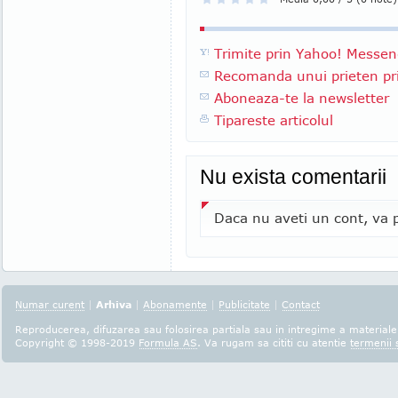
Trimite prin Yahoo! Messen
Recomanda unui prieten pri
Aboneaza-te la newsletter
Tipareste articolul
Nu exista comentarii
Daca nu aveti un cont, va p
Numar curent
|
Arhiva
|
Abonamente
|
Publicitate
|
Contact
Reproducerea, difuzarea sau folosirea partiala sau in intregime a materialel
Copyright © 1998-2019
Formula AS
. Va rugam sa cititi cu atentie
termenii s