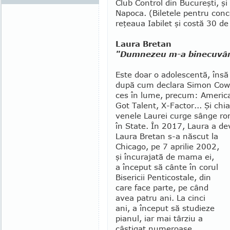
Club Con­trol din Bu­cureşti, 
Napoca. (Biletele pen­tru conce
reţeaua Iabilet şi costă 30 de 
Laura Bretan
"Dumnezeu m-a binecuvânt
Este doar o adolescentă, însă 
după cum declara Si­mon Cowe
ces în lume, precum: American
Got Talent, X-Factor... Şi chi
venele Laurei curge sânge rom
în State. În 2017, Laura a de
Laura Bretan s-a născut la
Chicago, pe 7 aprilie 2002,
şi încurajată de mama ei,
a început să cânte în corul
Bisericii Penticostale, din
care face parte, pe când
avea patru ani. La cinci
ani, a început să stu­dieze
pianul, iar mai târziu a
câştigat numeroase