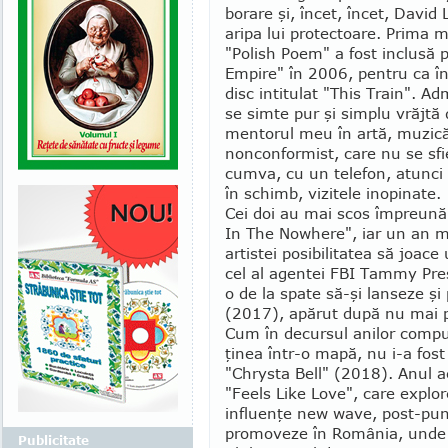
borare şi, încet, încet, David 
aripa lui pro­tec­toare. Prima 
"Polish Poem" a fost inclusă p
Empire" în 2006, pentru ca î
disc intitu­lat "This Train". Ad
se simte pur şi simplu vrăjtă
mentorul meu în artă, muzică 
non­con­formist, care nu se sf
cumva, cu un telefon, atunci c
în schimb, vizitele inopi­nate.
Cei doi au mai scos împreun
In The Nowhere", iar un an mai
artistei posibili­tatea să joac
cel al agen­tei FBI Tammy Pres
o de la spate să-şi lanseze şi
(2017), apărut după nu mai p
Cum în de­cursul anilor com­p
ţinea într-o mapă, nu i-a fos
"Chrysta Bell" (2018). Anul a
"Feels Like Love", care explo
influenţe new wave, post-punk
promoveze în România, unde va
Publicitate