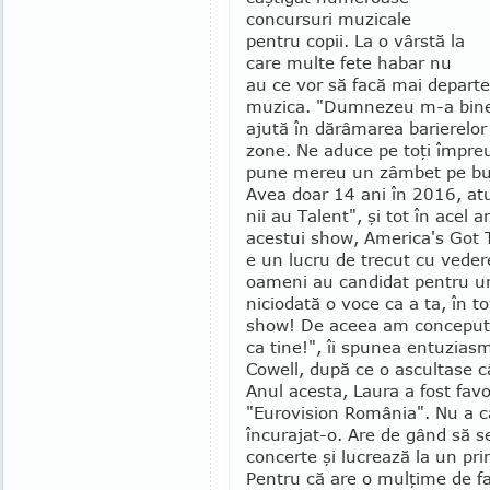
concursuri mu­zicale
pentru copii. La o vârstă la
care multe fete ha­bar nu
au ce vor să facă mai de­parte
mu­zica. "Dumnezeu m-a binec
ajută în dărâmarea barierelor d
zone. Ne aduce pe toţi împreu
pune mereu un zâmbet pe buz
Avea doar 14 ani în 2016, at
nii au Talent", şi tot în acel 
aces­tui show, America's Got 
e un lucru de trecut cu vede
oameni au candidat pentru un
niciodată o voce ca a ta, în t
show! De aceea am conceput 
ca tine!", îi spu­nea entuzia
Cowell, după ce o ascultase 
Anul acesta, Laura a fost favor
"Eurovision România". Nu a câ
încurajat-o. Are de gând să s
concerte şi lucrează la un pr
Pentru că are o mulţime de fan