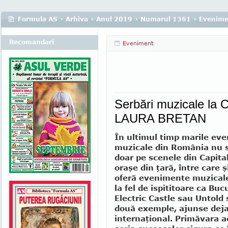
Formula AS
›
Arhiva
›
Anul 2019
›
Numarul 1361
›
Evenime
Recomandari
Eveniment
Serbări muzicale la
LAURA BRETAN
În ultimul timp marile ev
muzicale din România nu s
doar pe scenele din Capital
oraşe din ţară, între care ş
oferă eveni­mente muzicale
la fel de ispititoare ca Buc
Electric Castle sau Untold
două exemple, ajunse deja 
internaţional. Primăvara a