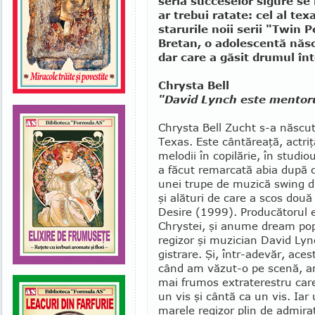
seria succeselor sigure se
ar trebui ratate: cel al tex
starurile noii serii "Twin 
Bretan, o ado­les­centă nă
dar care a găsit drumul în­t
Chrysta Bell
"David Lynch este mentorul
Chrysta Bell Zucht s-a născut
Texas. Este cântăreaţă, actri­
melodii în copilărie, în studio
a făcut remarcată abia după ce
unei trupe de muzică swing di
şi alături de care a scos dou
Desire (1999). Pro­ducătorul ei
Chrys­tei, şi anu­me dream pop,
regizor şi mu­zi­cian David Lyn
gistrare. Şi, într-ade­văr, aces
când am văzut-o pe scenă, am 
mai frumos ex­traterestru care
un vis şi cântă ca un vis. Iar 
marele regi­zor plin de admiraţ