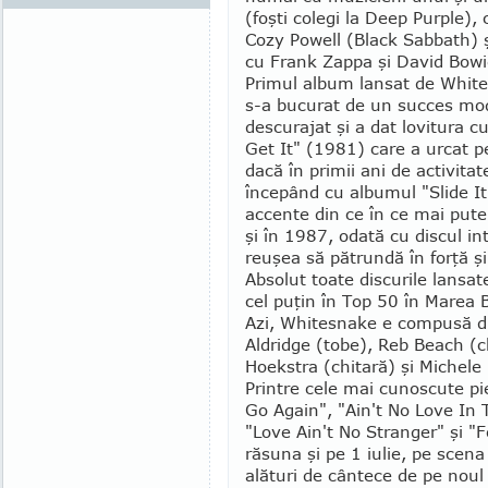
(foşti co­legi la Deep Pur­ple),
Cozy Po­well (Black Sabbath) 
cu Frank Zappa şi Da­vid Bowi
Primul album lan­sat de White
s-a bucurat de un suc­ces mo­d
descurajat şi a dat lovitura 
Get It" (1981) care a urcat pe l
dacă în primii ani de activita­te
înce­pând cu al­bu­mul "Slide I
ac­cente din ce în ce mai put
şi în 1987, odată cu dis­cul in
reu­şea să pătrundă în forţă ş
Absolut toate discurile lans
cel puţin în Top 50 în Marea B
Azi, Whitesnake e compusă di
Aldridge (tobe), Reb Beach (c
Hoekstra (chi­tară) şi Michele
Printre cele mai cunoscute pi
Go Again", "Ain't No Love In 
"Love Ain't No Stranger" şi "F
răsuna şi pe 1 iulie, pe scen
alături de cântece de pe noul