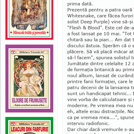
prima dată.
Prezentă pentru a patra oară î
Whitesnake, care făcea furori 
solist Deep Pur­ple) vine să-ş
"Flesh & Blood". Este cel de-al 
a fost lansat pe 10 mai. "Tot
chitară sau la pian... Am dat
discului ăstuia. Sperăm că o s
plăcere. Să vă placă măcar a
să-l facem", spu­nea solistul t
Jumătate dintre celelalte 12
de formaţia britanică au primi
noul album, lansat de curând,
printre fanii formaţiei, care le
patru decenii de la lansarea 
sunt un handica­pat tehnic...
vine vorba de calculatoare şi i
moderne. Pe vremea mea nu e
eh, altele erau distracţiile. N
ca pe vremea mea....", spune
interviu radiofonic.
Dar chiar dacă vremurile s-a