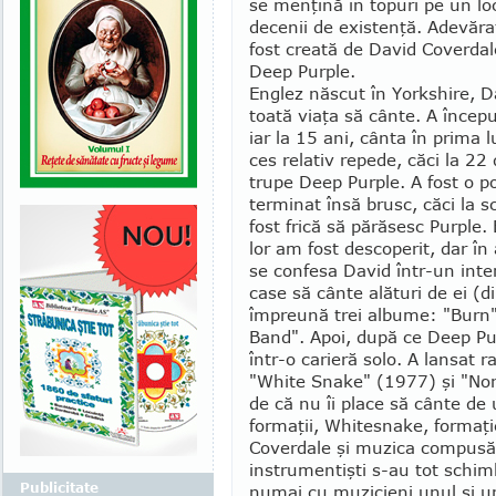
se menţină în to­puri pe un l
decenii de existenţă. Adevăra
fost creată de David Coverdal
Deep Pur­ple.
Englez născut în Yorkshire, D
toată viaţa să cânte. A începu
iar la 15 ani, cânta în pri­ma 
ces relativ repede, căci la 22 
trupe Deep Purple. A fost o p
terminat însă brusc, căci la sc
fost frică să pă­răsesc Purple.
lor am fost descoperit, dar în 
se confesa David într-un inter
case să cânte alături de ei (
îm­­preună trei albume: "Burn"
Band". Apoi, după ce Deep Pur
într-o carieră solo. A lansat 
"White Snake" (1977) şi "Nort
de că nu îi place să cânte de 
formaţii, White­snake, formaţi
Co­verdale şi muzica compusă d
instrumentişti s-au tot schim
Publicitate
numai cu muzicieni unul şi un