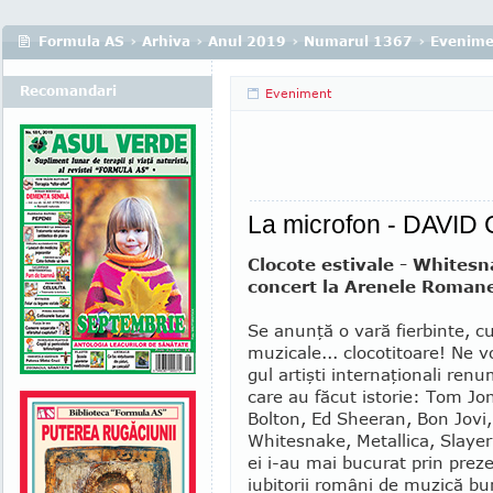
Formula AS
›
Arhiva
›
Anul 2019
›
Numarul 1367
›
Evenime
Recomandari
Eveniment
La microfon - DAVI
Clocote estivale - Whitesn
concert la Arenele Roman
Se anunţă o vară fierbinte, 
muzicale... clocotitoare! Ne v
gul artişti internaţionali renu
care au făcut istorie: Tom Jo
Bolton, Ed Sheeran, Bon Jovi
Whitesnake, Me­tallica, Slayer.
ei i-au mai bucurat prin prez
iubitorii români de muzică bun