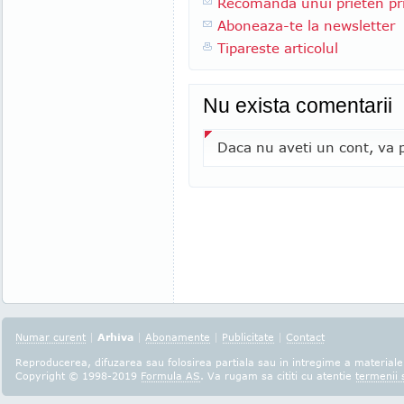
Recomanda unui prieten pri
Aboneaza-te la newsletter
Tipareste articolul
Nu exista comentarii
Daca nu aveti un cont, va p
Numar curent
|
Arhiva
|
Abonamente
|
Publicitate
|
Contact
Reproducerea, difuzarea sau folosirea partiala sau in intregime a materialel
Copyright © 1998-2019
Formula AS
. Va rugam sa cititi cu atentie
termenii s