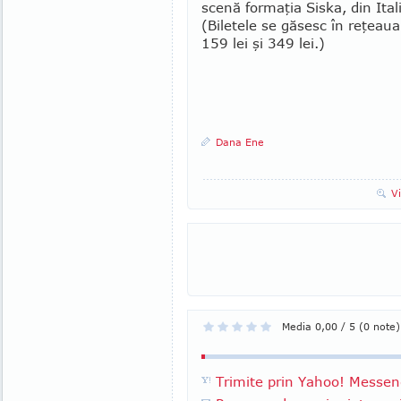
scenă for­maţia Siska, din Ital
(Biletele se găsesc în reţeaua 
159 lei şi 349 lei.)
Dana Ene
V
Media 0,00 / 5 (0 note)
Trimite prin Yahoo! Messen