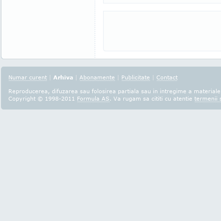
Numar curent
|
Arhiva
|
Abonamente
|
Publicitate
|
Contact
Reproducerea, difuzarea sau folosirea partiala sau in intregime a materialel
Copyright © 1998-2011
Formula AS
. Va rugam sa cititi cu atentie
termenii s