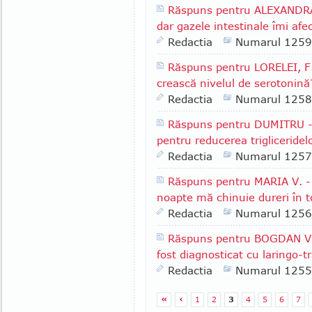
Răspuns pentru ALEXANDRA 
dar gazele intestinale îmi afe
Redactia
Numarul 1259
Răspuns pentru LORELEI, F.
crească nivelul de serotonină
Redactia
Numarul 1258
Răspuns pentru DUMITRU - C
pentru reducerea trigliceridel
Redactia
Numarul 1257
Răspuns pentru MARIA V. - T
noapte mă chinuie dureri în t
Redactia
Numarul 1256
Răspuns pentru BOGDAN V. 
fost diagnosticat cu laringo-t
Redactia
Numarul 1255
«
‹
1
2
3
4
5
6
7