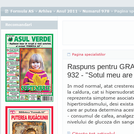
Formula AS
›
Arhiva
›
Anul 2011
›
Numarul 978
› Pagina spe
Recomandari
Pagina specialistilor
Raspuns pentru GRA
932 - "Sotul meu are
In mod normal, atat cresterea 
la caldura, cat si hipersudorat
reprezenta simptome asociat
hipertiroidismului, desi exista 
care ar putea determina aces
- consumul de cafea, analgez
nivelului de glucoza din sange
Citeste tot articolul