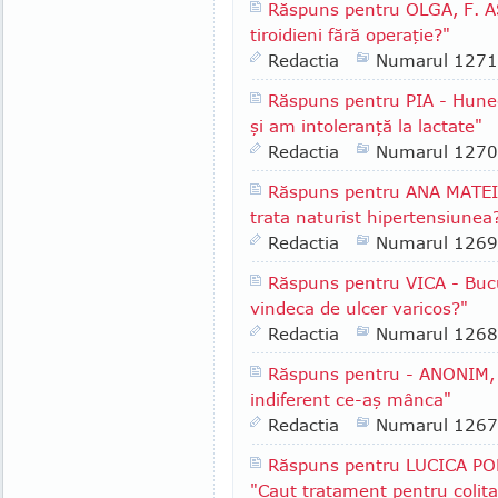
Răspuns pentru OLGA, F. AS
tiroidieni fără operaţie?"
Redactia
Numarul 1271
Răspuns pentru PIA - Huned
şi am intoleranţă la lactate"
Redactia
Numarul 1270
Răspuns pentru ANA MATEI 
trata naturist hipertensiunea
Redactia
Numarul 1269
Răspuns pentru VICA - Bucu
vindeca de ulcer varicos?"
Redactia
Numarul 1268
Răspuns pentru - ANONIM, 
indiferent ce-aş mânca"
Redactia
Numarul 1267
Răspuns pentru LUCICA POP
"Caut tratament pentru colit