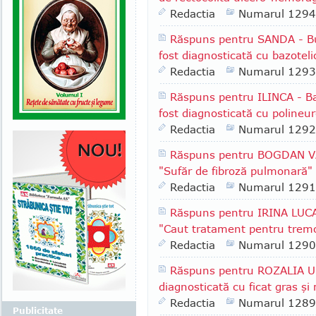
Redactia
Numarul 1294
Răspuns pentru SANDA - Buc
fost diagnosticată cu bazote
Redactia
Numarul 1293
Răspuns pentru ILINCA - Ba
fost diagnosticată cu polineur
Redactia
Numarul 1292
Răspuns pentru BOGDAN VAS
"Sufăr de fibroză pulmonară"
Redactia
Numarul 1291
Răspuns pentru IRINA LUCA 
"Caut tratament pentru tremo
Redactia
Numarul 1290
Răspuns pentru ROZALIA UR
diagnosticată cu ficat gras şi 
Redactia
Numarul 1289
Publicitate