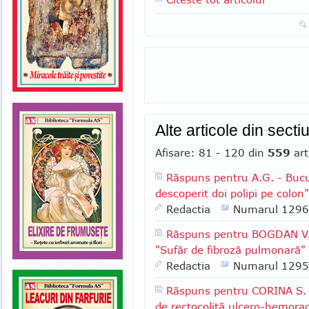
Alte articole din secti
Afisare: 81 - 120 din
559
art
Răspuns pentru A.G. - Bucur
descoperit doi polipi pe colon"
Redactia
Numarul 1296
Răspuns pentru BOGDAN VAS
"Sufăr de fibroză pulmonară"
Redactia
Numarul 1295
Răspuns pentru CORINA S. -
de rectocolită ulcero-hemora