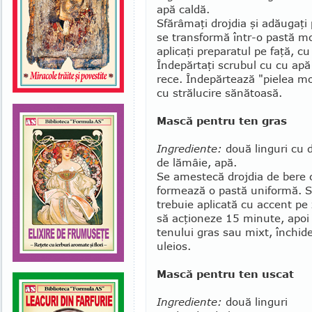
apă caldă.
Sfărâmaţi drojdia şi adăugaţi
se transformă într-o pastă mo
aplicaţi pre­paratul pe faţă, 
Îndepărtaţi scrubul cu cu apă c
rece. Îndepărtează "pielea moar­
cu strălucire sănătoasă.
Mască pentru ten gras
Ingrediente:
două linguri cu d
de lămâie, apă.
Se amestecă droj­dia de bere 
formează o pastă uni­formă. Se
trebuie aplicată cu accent pe 
să acţioneze 15 minute, apoi c
tenului gras sau mixt, închide 
uleios.
Mască pentru ten uscat
Ingrediente:
două linguri