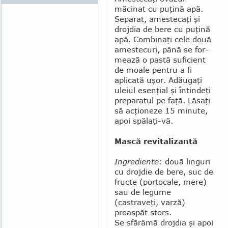
măcinat cu pu­ţină apă.
Separat, amestecaţi şi
droj­dia de bere cu puţină
apă. Com­binaţi cele două
amestecuri, până se for­
mează o pastă suficient
de moale pen­tru a fi
aplicată uşor. Adăugaţi
ule­iul esenţial şi întindeţi
preparatul pe faţă. Lăsaţi
să acţioneze 15 mi­nu­te,
apoi spălaţi-vă.
Mască revitalizantă
Ingrediente:
două lin­guri
cu drojdie de bere, suc de
fructe (portocale, mere)
sau de legume
(castraveţi, varză)
proaspăt stors.
Se sfărâmă drojdia şi apoi