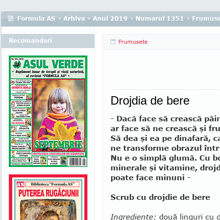
Formula AS
›
Arhiva
›
Anul 2019
›
Numarul 1351
›
Frumuse
Recomandari
Frumusete
Drojdia de bere
- Dacă face să crească pâi­
ar face să ne creas­că şi 
Să dea şi ea pe dinafară, c
ne transforme obrazul într
Nu e o simplă glumă. Cu bo
minerale şi vita­mine, droj
poate face minuni -
Scrub cu drojdie de bere
Ingrediente:
două linguri cu d