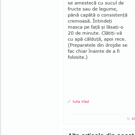
se amestecă cu sucul de
fructe sau de legume,
până capătă o consistenţă
cremoasă. Întin­deţi
masca pe faţă şi lăsaţi-o
20 de minute. Clătiţi-vă
cu apă călduţă, apoi rece.
(Preparatele din drojdie se
fac chiar îna­inte de a fi
folosite.)
Iulia Vlad
V