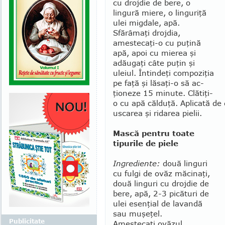
cu droj­die de bere, o
lingură miere, o lingu­riţă
ulei migdale, apă.
Sfărâmaţi drojdia,
amestecaţi-o cu puţină
apă, apoi cu mierea şi
adău­gaţi câte puţin şi
uleiul. Întindeţi com­poziţia
pe faţă şi lăsaţi-o să ac­
ţioneze 15 minute. Clătiţi-
o cu apă călduţă. Aplicată de
uscarea şi ridarea pielii.
Mască pentru toate
tipurile de piele
Ingrediente:
două linguri
cu fulgi de ovăz măcinaţi,
două linguri cu drojdie de
bere, apă, 2-3 picături de
ulei esenţial de lavandă
sau muşeţel.
Publicitate
Amestecaţi ovăzul