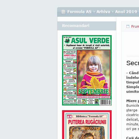
Formula AS
›
Arhiva
›
Anul 2019
Recomandari
Fru
Secr
- Când
îndelu
timpul
Simple
uimito
Miere 
Bunicil
şterge 
cicatri
delicat
minute,
ori pe 
Coji d