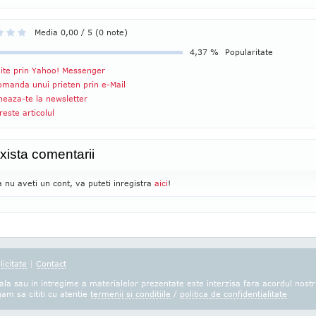
Media 0,00 / 5 (0 note)
4,37 %
Popularitate
ite prin Yahoo! Messenger
manda unui prieten prin e-Mail
eaza-te la newsletter
reste articolul
xista comentarii
 nu aveti un cont, va puteti inregistra
aici
!
licitate
|
Contact
la sau in intregime a materialelor prezentate este interzisa fara acordul nostr
gam sa cititi cu atentie
termenii si conditiile
/
politica de confidentialitate