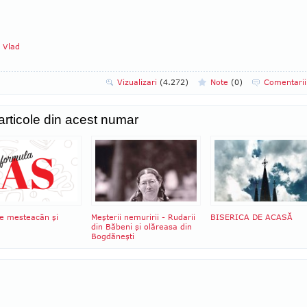
a Vlad
Vizualizari
(4.272)
Note
(
0
)
Comentari
 articole din acest numar
e mesteacăn şi
Meşterii nemuririi - Rudarii
BISERICA DE ACASĂ
din Băbeni şi olăreasa din
Bogdăneşti