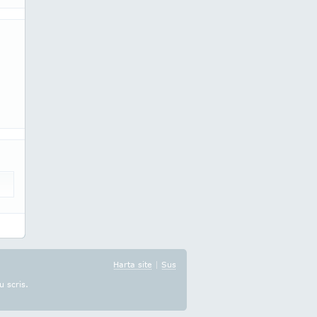
Harta site
|
Sus
u scris.