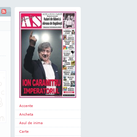
umoase de azi
Accente
Ancheta
Asul de inima
Carte