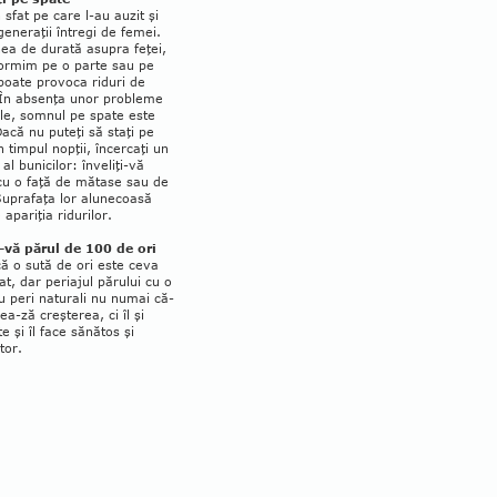
 sfat pe care l-au auzit şi
eneraţii întregi de femei.
nea de durată asupra feţei,
ormim pe o parte sau pe
poa­te provoca riduri de
În ab­senţa unor probleme
e, som­nul pe spa­te este
Dacă nu puteţi să staţi pe
 timpul nopţii, în­cer­caţi un
 al bunicilor: înve­liţi-vă
cu o faţă de mătase sau de
 Suprafaţa lor alunecoasă
e apariţia ridurilor.
i-vă părul de 100 de ori
ă o sută de ori este ceva
t, dar periajul părului cu o
cu peri naturali nu numai că-
lea-ză creşterea, ci îl şi
te şi îl face sănătos şi
tor.