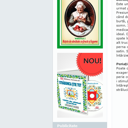
Este un
urmat g
Pre­siu
când d
burtă, 
somn. 
medical
ideal. 
spate în
alt truc
perna 
sa­tin.
întâr­zi
Periaţ
Poate c
exagera
pe­rie 
i stimu­
întăreş
străluci
Publicitate