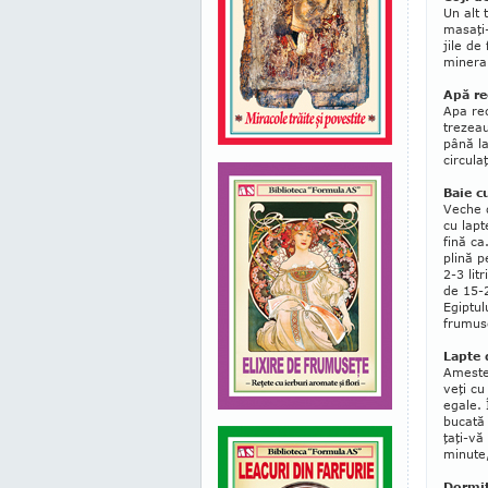
Un alt 
masa­ţi
jile de
mineral
Apă re
Apa rec
trezeau
până la
circula
Baie c
Veche d
cu lapt
fină ca
plină p
2-3 lit
de 15-
Egip­tu
frumu­s
Lapte 
Amestec
veţi cu
egale. 
bucată 
ţaţi-vă
minute,
Dormiţ