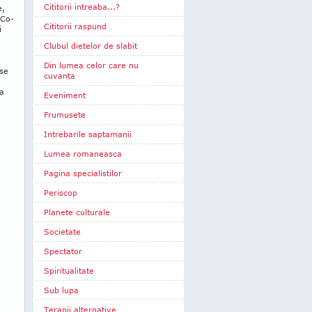
Cititorii intreaba...?
e,
 Co­
Cititorii raspund
i
Clubul dietelor de slabit
Din lumea celor care nu
 se
cuvanta
va
Eveniment
Frumusete
Intrebarile saptamanii
Lumea romaneasca
Pagina specialistilor
Periscop
Planete culturale
Societate
Spectator
Spiritualitate
Sub lupa
Terapii alternative