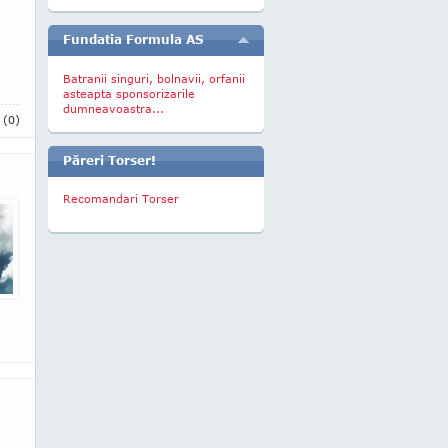
Fundatia Formula AS
Batranii singuri, bolnavii, orfanii
asteapta sponsorizarile
dumneavoastra...
i
(0)
Păreri Torser!
Recomandari Torser