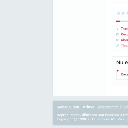
Trim
Reco
Abon
Tipa
Nu e
Daca
Numar curent
|
Arhiva
|
Abonamente
|
Pub
Reproducerea, difuzarea sau folosirea partia
Copyright © 1998-2019
Formula AS
. Va ru