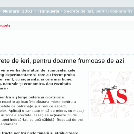
›
Numarul 1361
›
Frumusete
› Secrete de ieri, pentru doamne fr
musete
ete de ieri, pentru doamne frumoase de azi
 vine vorba de sfaturi de frumuseţe, cele
ng experimentate şi care au trecut proba
ui sunt, cu siguranţă, şi cele mai bune.
, naturale şi economice, dau rezultate
are -
pentru a şterge petele şi cicatricele
e noastre aplicau întot­deauna miere pentru a
petele de bătrâneţe şi a reduce aspectul
celor. A­plicaţi o cantitate mică de miere, cu masaj
, în zonele afectate. Lăsaţi să ac­ţioneze 30 de
 apoi îndepăr­taţi cu apă căl­duţă. Repetaţi de trei
săp­tămână.
e fructe pentru piele tânără şi strălucitoare