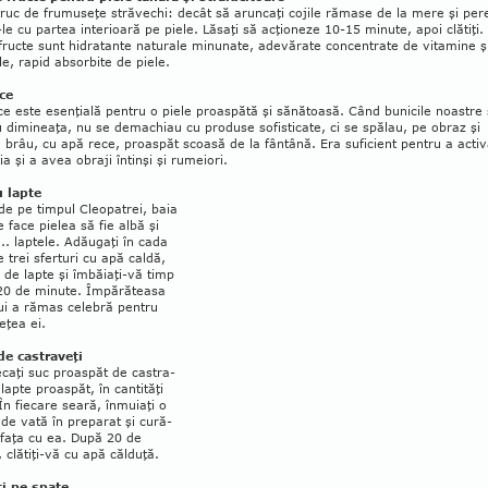
truc de frumuseţe stră­vechi: decât să aruncaţi cojile rămase de la mere şi per
-le cu partea interioară pe piele. Lăsaţi să acţio­neze 10-15 minute, apoi clătiţi.
 fructe sunt hidra­tante naturale minunate, ade­vărate concentrate de vi­ta­mine ş
e, rapid absorbite de piele.
ce
e este esenţială pentru o piele proaspătă şi sănătoasă. Când bunicile noastre
 dimineaţa, nu se dema­chiau cu produse sofis­ticate, ci se spălau, pe obraz şi
 brâu, cu apă rece, proas­păt scoasă de la fântână. Era suficient pentru a acti
ţia şi a avea obraji întinşi şi rumeiori.
u lapte
e pe timpul Cleopatrei, baia
e face pielea să fie albă şi
... laptele. Adăugaţi în cada
e trei sferturi cu apă caldă,
ri de lapte şi îmbăiaţi-vă timp
20 de minute. Îm­părăteasa
lui a rămas celebră pentru
eţea ei.
de castraveţi
aţi suc proaspăt de cas­tra­
 lapte proaspăt, în cantităţi
În fiecare seară, înmuiaţi o
de vată în preparat şi cură­
 faţa cu ea. După 20 de
 clătiţi-vă cu apă călduţă.
i pe spate