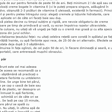
gula de aur pentru femeile de peste 50 de ani. Beţi minimum 2 l de apă sau ce
folosiţi creme bogate în vitamina E (vi le puteţi pre­para singure, adăugând în
vs. obişnuită 2-3 picături de vitamina E uleioasă, exis­tentă în far­macii). Prin­ci­
il şi pentru pie­lea între­gului corp: a­le­geţi cre­mele şi loţiu­nile hidratan­te, care
 aplicate ori de câte ori faceţi baie sau duş.
că pielea de­vine cu timpul subţire şi rigidă, are nevoie obli­gato­riu de cre­me
oare pe timp de primăvară şi vară, cu ecran îm­potriva razelor ultraviolete.
la culcare, nu uitaţi să vă un­geţi pe faţă cu o cremă mai grasă şi cu alta speci
zona din jurul ochilor.
vitalizarea ţesutului feţei: nu uitaţi celebra reţetă care constă în spălatul pe fa
răţită înainte, cu apă fierbinte apoi rece, de 25-30 de ori alternativ. Efectele s
nstata deja după 2-3 săptămâni.
muirea în faţa oglin­zii, de cel puţin 50 de ori, în fiecare di­mineaţă şi seară, e 
por­ta­bil, care antrenează muşchii obra­zu­lui.
 păr
ărunt este cel mai adesea
 De aceea se recomandă ca o
e săptămână să practicaţi o
etare fierbinte cu untdelemn
ine. Se unge bine tot părul,
e pe cap o cască de baie sau
 de plastic, iar deasupra un
 înmuiat în apă fierbinte,
 schimbă ori de câte ori se
. Se lasă pe cap 15 minute,
re pă­rul se spală cu
 Nu uitaţi, în ultima apă de
t adăugaţi o lin­guriţă cu oţet