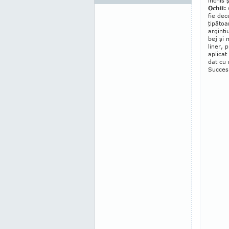
închis ş
Ochii:
ş
fie dec
ţipătoa
arginti
bej şi 
liner, 
aplicat 
dat cu
Succes