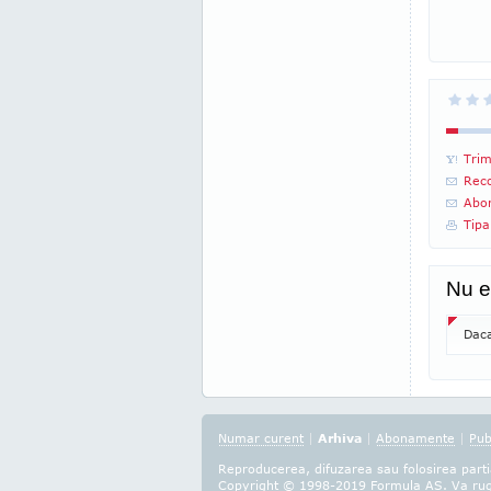
Trim
Reco
Abon
Tipa
Nu e
Daca
Numar curent
|
Arhiva
|
Abonamente
|
Pub
Reproducerea, difuzarea sau folosirea partia
Copyright © 1998-2019
Formula AS
. Va ru