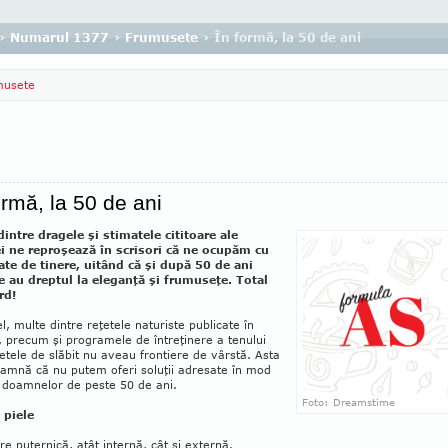
›
Numarul 1377
›
Frumusete
› În formă, la 50 de ani
musete
ormă, la 50 de ani
intre dragele şi stima­tele cititoare ale
ei ne reproşează în scrisori că ne ocupăm cu
tate de tinere, uitând că şi după 50 de ani
e au dreptul la eleganţă şi frumuseţe. Total
rd!
el, multe dintre reţetele natu­ris­te publicate în
, precum şi programele de întreţinere a tenului
etele de slăbit nu aveau fron­tie­re de vârstă. Asta
eamnă că nu putem oferi soluţii adresate în mod
l doamnelor de peste 50 de ani.
Foto: Dreamstime
 piele
re puternică, atât inter­nă, cât şi externă.