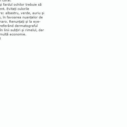
i corai.
i fardul ochilor trebuie să
ent. Evitaţi culorile
re: albastru, verde, auriu şi
u, în favoarea nuanţelor de
maro. Re­nunţaţi şi la eye-
preferând dermatograful
în linii subţiri şi rimelul, dar
 multă economie.
!