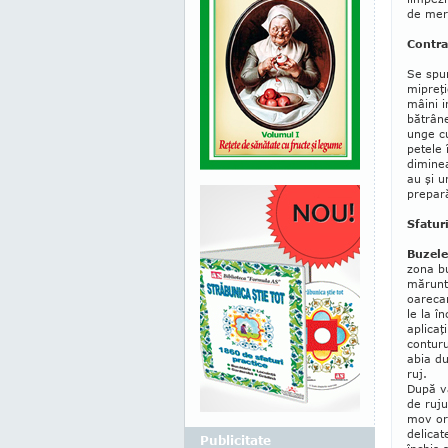
de mer
Contra
Se spun
mi­preţ
mâini i
bătrâne
unge cu
petele 
diminea
au şi u
prepară
Sfatur
Buzele
zona bu
mă­runt,
oa­recar
le la î
aplicaţ
conturu
abia du
ruj.
După vâ
de ruju
mov ori
delicat
Publicitate