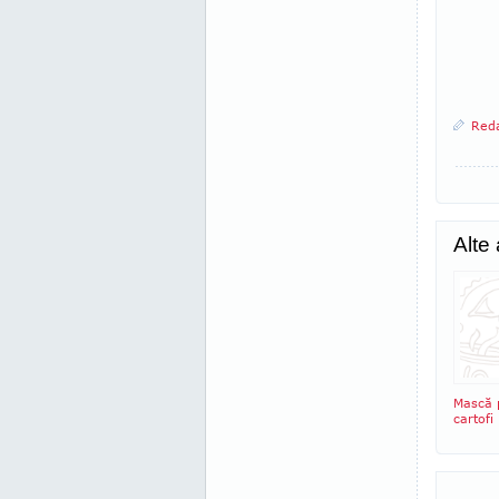
Reda
Alte
Mască p
cartofi