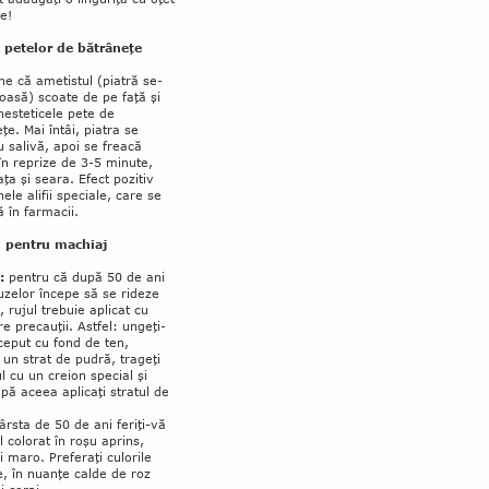
e!
 petelor de bătrâneţe
e că ametistul (piatră se­
ioasă) scoate de pe faţă şi
nesteticele pete de
ţe. Mai întâi, piatra se
 salivă, apoi se freacă
în reprize de 3-5 minute,
ţa şi seara. Efect pozitiv
nele alifii speciale, care se
 în farmacii.
i pentru machiaj
:
pentru că după 50 de ani
­zelor începe să se ri­deze
 rujul tre­buie apli­cat cu
e precau­ţii. Astfel: un­ge­ţi-
nceput cu fond de ten,
i un strat de pu­dră, trageţi
l cu un cre­ion special şi
pă aceea aplicaţi stratul de
rsta de 50 de ani feriţi-vă
l colorat în roşu aprins,
 maro. Preferaţi culorile
e, în nuanţe calde de roz