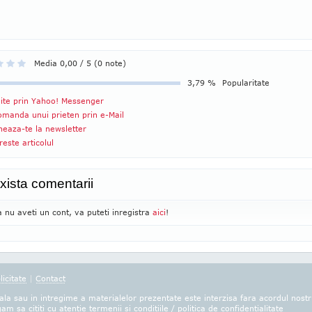
Media 0,00 / 5 (0 note)
3,79 %
Popularitate
ite prin Yahoo! Messenger
manda unui prieten prin e-Mail
eaza-te la newsletter
reste articolul
xista comentarii
 nu aveti un cont, va puteti inregistra
aici
!
licitate
|
Contact
la sau in intregime a materialelor prezentate este interzisa fara acordul nostr
gam sa cititi cu atentie
termenii si conditiile
/
politica de confidentialitate