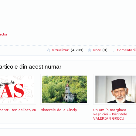
ctia
Vizualizari
(4.299)
Note
(
0
)
Comentari
 articole din acest numar
entru ten delicat, cu
Misterele de la Cinciş
Un om în marginea
veşniciei - Părintele
VALERIAN GRECU