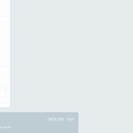
Harta site
|
Sus
u scris.