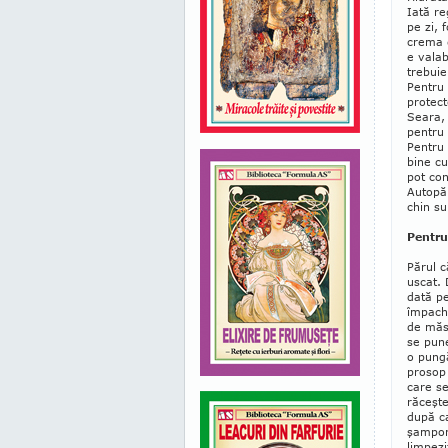
Iată re
pe zi, 
crema d
e vala­b
trebuie
Pentru 
protect
Seara, 
pentru 
Pentru 
bine cu
pot co
Autopăl
chin su
Pentru
Părul c
uscat.
dată p
împach
de măsl
se pun
o pungă
pro­sop
care se
răceşte
după ca
şampon.
limpezi