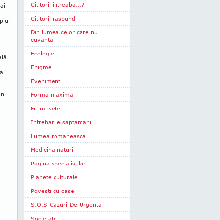
Cititorii intreaba...?
ai
Cititorii raspund
piul
Din lumea celor care nu
cuvanta
Ecologie
ală
Enigme
ţa
e
Eveniment
un
Forma maxima
Frumusete
Intrebarile saptamanii
Lumea romaneasca
Medicina naturii
Pagina specialistilor
Planete culturale
Povesti cu case
S.O.S-Cazuri-De-Urgenta
Societate