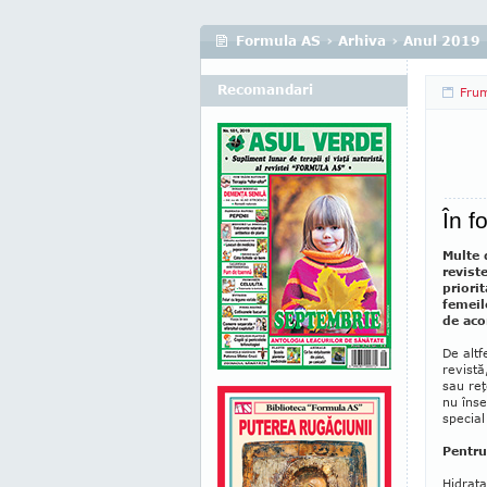
Formula AS
›
Arhiva
›
Anul 2019
Recomandari
Fru
În f
Multe d
revist
priori
femeil
de aco
De altf
revistă
sau reţ
nu îns
specia
Pentru
Hidrata