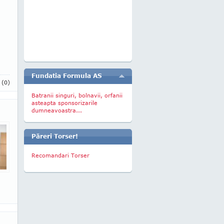
Fundatia Formula AS
i
(0)
Batranii singuri, bolnavii, orfanii
asteapta sponsorizarile
dumneavoastra...
Păreri Torser!
Recomandari Torser