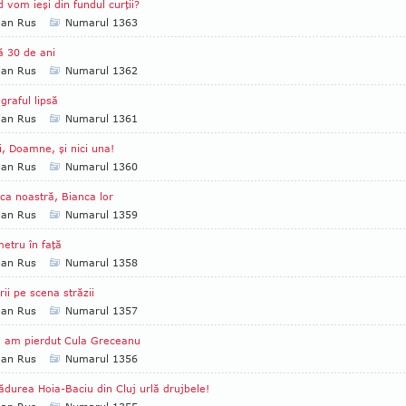
 vom ieşi din fundul curţii?
ian Rus
Numarul 1363
 30 de ani
ian Rus
Numarul 1362
graful lipsă
ian Rus
Numarul 1361
i, Doamne, şi nici una!
ian Rus
Numarul 1360
ca noastră, Bianca lor
ian Rus
Numarul 1359
etru în faţă
ian Rus
Numarul 1358
rii pe scena străzii
ian Rus
Numarul 1357
 am pierdut Cula Greceanu
ian Rus
Numarul 1356
ădurea Hoia-Baciu din Cluj urlă drujbele!