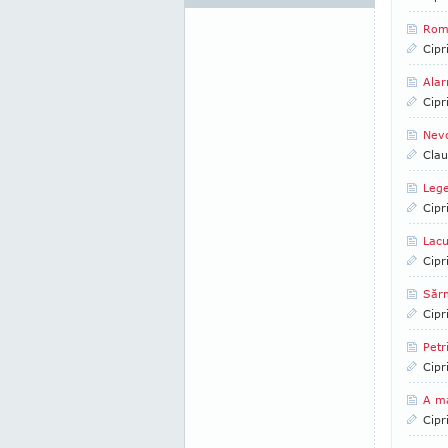
Româ
Cipr
Alar
Cipr
Nev
Clau
Lege
Cipr
Lacu
Cipr
Sărm
Cipr
Petr
Cipr
A m
Cipr