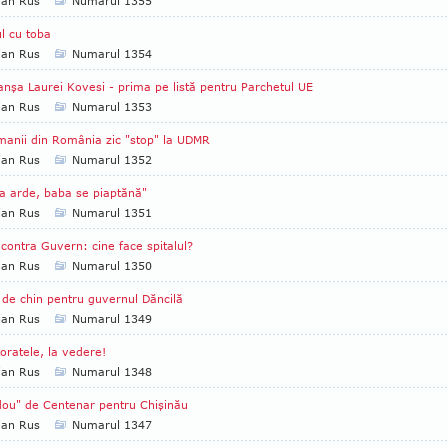
ian Rus
Numarul 1355
l cu toba
ian Rus
Numarul 1354
nşa Laurei Kovesi - prima pe listă pentru Parchetul UE
ian Rus
Numarul 1353
anii din România zic "stop" la UDMR
ian Rus
Numarul 1352
a arde, baba se piaptănă"
ian Rus
Numarul 1351
 contra Guvern: cine face spitalul?
ian Rus
Numarul 1350
 de chin pentru guvernul Dăncilă
ian Rus
Numarul 1349
oratele, la vedere!
ian Rus
Numarul 1348
ou" de Centenar pentru Chişinău
ian Rus
Numarul 1347