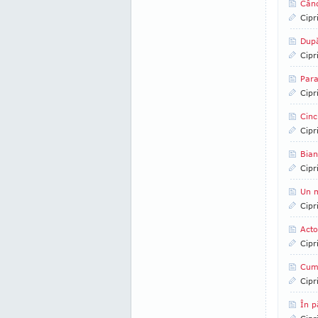
Când
Cipr
După
Cipr
Para
Cipr
Cinc
Cipr
Bian
Cipr
Un m
Cipr
Acto
Cipr
Cum
Cipr
În p