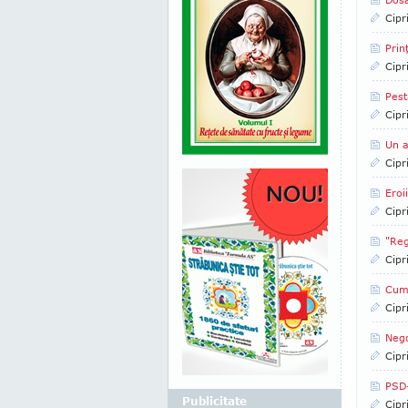
Cipr
Prin
Cipr
Pest
Cipr
Un a
Cipr
Eroi
Cipr
"Reg
Cipr
Cum 
Cipr
Nego
Cipr
PSD-
Publicitate
Cipr