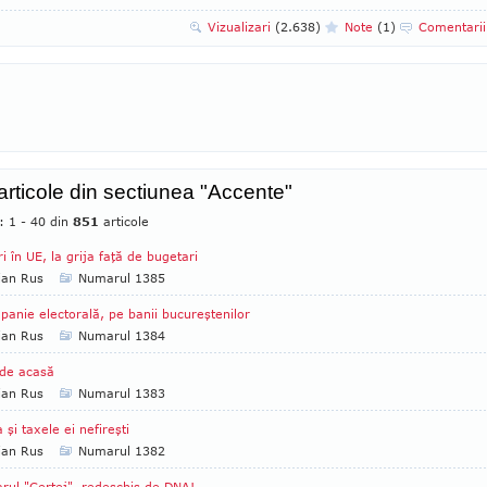
Vizualizari
(2.638)
Note
(1)
Comentari
 articole din sectiunea "Accente"
: 1 - 40 din
851
articole
ri în UE, la grija faţă de bugetari
ian Rus
Numarul 1385
anie electorală, pe banii bucureştenilor
ian Rus
Numarul 1384
de acasă
ian Rus
Numarul 1383
a şi taxele ei nefireşti
ian Rus
Numarul 1382
rul "Certej", redeschis de DNA!