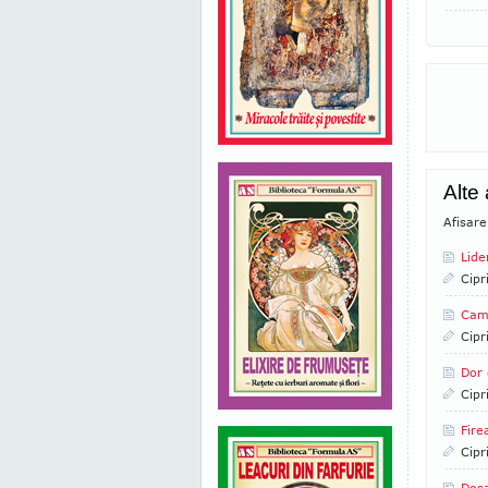
Alte
Afisare
Lide
Cipr
Camp
Cipr
Dor 
Cipr
Fire
Cipr
Dosa