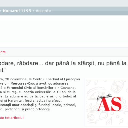
›
Numarul 1195
› Accente
ente
dare, răbdare... dar până la sfârşit, nu până la
it"
, 28 noiembrie, la Centrul Epar­hial al Episcopiei
xe din Miercurea-Ciuc a avut loc adunarea
ă a Foru­mu­lui Civic al Românilor din Covasna,
a şi Mureş, cu ocazia aniversării a 10 ani de la
are. La adunare au participat ierarhul ortodox al
i şi Harghitei, foşti şi actuali prefecţi,
ntanţii unor asociaţii şi fundaţii locale, primari,
eri, protopopi şi preoţi ortodocşi.
ste tot articolul