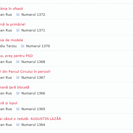
nia în ofsaid
ian Rus
Numarul 1372
mă la primărie!
ian Rus
Numarul 1371
oia de modele
diu Tarziu
Numarul 1370
a, preş pentru PSD
ian Rus
Numarul 1368
l din Parcul Circului în pericol!
ian Rus
Numarul 1367
ană ţară blocată
ian Rus
Numarul 1366
ică şi lupul
ian Rus
Numarul 1365
ai căzut o redută: AUGUSTIN LAZĂR
ian Rus
Numarul 1364