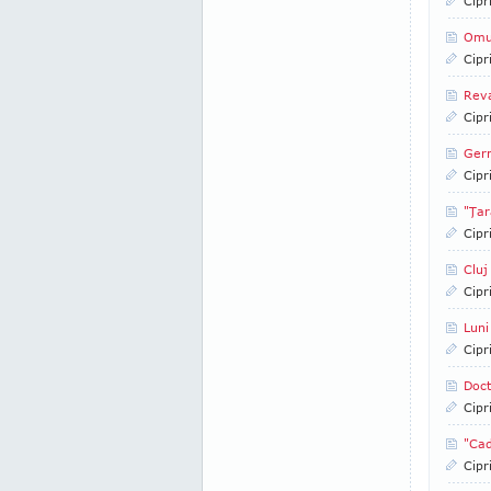
Cipr
Omu
Cipr
Reva
Cipr
Germ
Cipr
"Ţar
Cipr
Cluj
Cipr
Luni
Cipr
Doct
Cipr
"Cad
Cipr