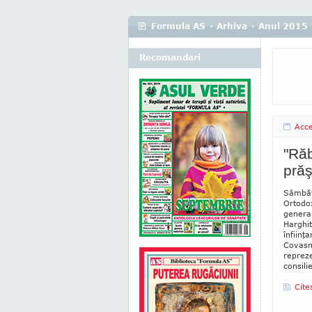
Formula AS
›
Arhiva
›
Anul 2015
Recomandari
Acc
"Răb
prăş
Sâmbătă
Ortodo
general
Harghit
înfiinţ
Covasne
repreze
consili
Cite