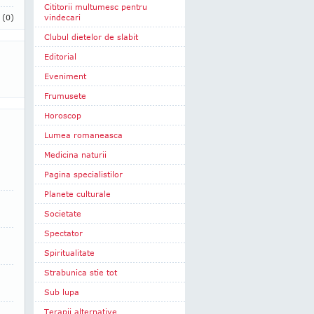
Cititorii multumesc pentru
i
(0)
vindecari
Clubul dietelor de slabit
Editorial
Eveniment
Frumusete
Horoscop
Lumea romaneasca
Medicina naturii
Pagina specialistilor
Planete culturale
Societate
Spectator
Spiritualitate
Strabunica stie tot
Sub lupa
Terapii alternative