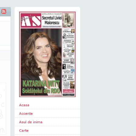
Acasa
Accente
Asul de inima
Carte