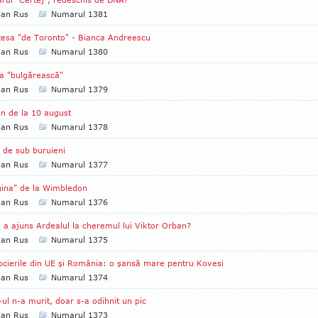
ian Rus
Numarul 1381
ţesa "de Toronto" - Bianca Andreescu
ian Rus
Numarul 1380
a "bulgărească"
ian Rus
Numarul 1379
n de la 10 august
ian Rus
Numarul 1378
i de sub buruieni
ian Rus
Numarul 1377
ina" de la Wimbledon
ian Rus
Numarul 1376
a ajuns Ardealul la cheremul lui Viktor Orban?
ian Rus
Numarul 1375
cierile din UE şi România: o şansă mare pentru Kovesi
ian Rus
Numarul 1374
ul n-a murit, doar s-a odihnit un pic
ian Rus
Numarul 1373