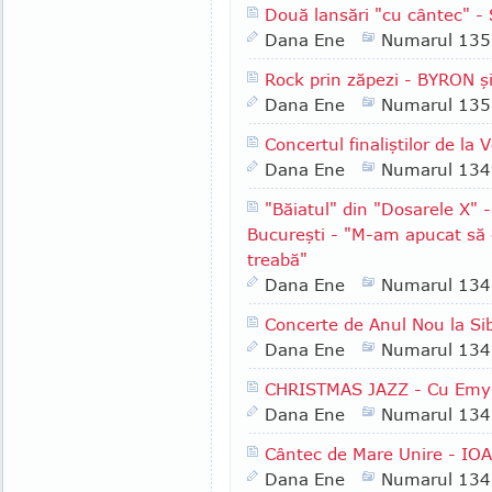
Două lansări "cu cântec" 
Dana Ene
Numarul 135
Rock prin zăpezi - BYRON ş
Dana Ene
Numarul 135
Concertul finaliştilor de la
Dana Ene
Numarul 134
"Băiatul" din "Dosarele X"
Bucureşti - "M-am apucat să c
treabă"
Dana Ene
Numarul 134
Concerte de Anul Nou la Sib
Dana Ene
Numarul 134
CHRISTMAS JAZZ - Cu Emy 
Dana Ene
Numarul 134
Cântec de Mare Unire - IO
Dana Ene
Numarul 134