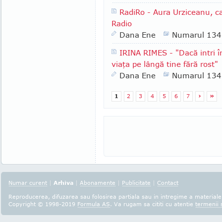
RadiRo - Aura Urziceanu, cap
Radio
Dana Ene
Numarul 134
IRINA RIMES - "Dacă intri în
viaţa pe lângă tine fără rost"
Dana Ene
Numarul 134
1
2
3
4
5
6
7
›
»
Numar curent
|
Arhiva
|
Abonamente
|
Publicitate
|
Contact
Reproducerea, difuzarea sau folosirea partiala sau in intregime a materialel
Copyright © 1998-2019
Formula AS
. Va rugam sa cititi cu atentie
termenii s