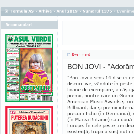
Formula AS
›
Arhiva
›
Anul 2019
›
Numarul 1375
› Evenime
Recomandari
Eveniment
BON JOVI - "Adorăm 
"Bon Jovi a scos 14 discuri de 
discuri live, vândute în pest
lioane de exemplare, a câştig
premii, printre care un Gra
American Music Awards şi un
Billboard, dar şi premii intern
precum Echo (în Germania), 
(în Marea Britanie) sau două
Europe. În cele peste trei dec
existenţă, trupa a susţinut mi