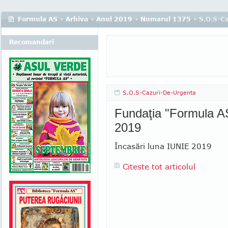
Formula AS
›
Arhiva
›
Anul 2019
›
Numarul 1375
› S.O.S-C
Recomandari
S.O.S-Cazuri-De-Urgenta
Fundaţia "Formula AS
2019
Încasări luna IUNIE 2019
Citeste tot articolul